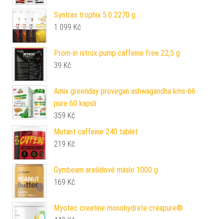
Syntrax trophix 5.0 2270 g
1 099
Kč
Prom-in nitrox pump caffeine free 22,5 g
39
Kč
Amix greenday provegan ashwagandha kms-66
pure 60 kapslí
359
Kč
Mutant caffeine 240 tablet
219
Kč
Gymbeam arašídové máslo 1000 g
169
Kč
Myotec creatine monohydrate creapure®