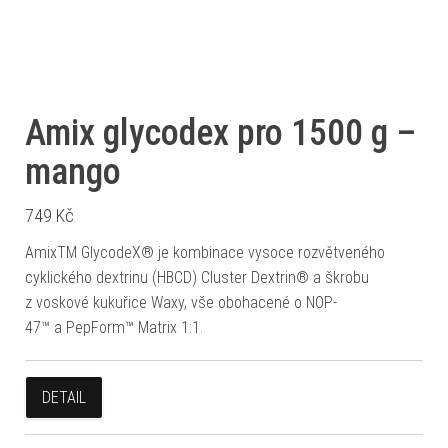
Amix glycodex pro 1500 g –
mango
749
Kč
AmixTM GlycodeX® je kombinace vysoce rozvětveného
cyklického dextrinu (HBCD) Cluster Dextrin® a škrobu
z voskové kukuřice Waxy, vše obohacené o NOP-
47™ a PepForm™ Matrix 1:1.
DETAIL