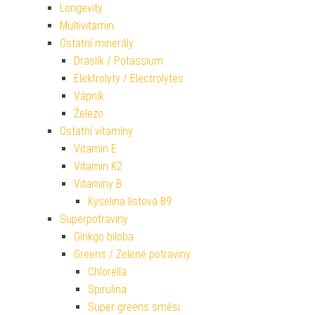
Longevity
Multivitamin
Ostatní minerály
Draslík / Potassium
Elektrolyty / Electrolytes
Vápník
Železo
Ostatní vitamíny
Vitamin E
Vitamin K2
Vitamíny B
Kyselina listová B9
Superpotraviny
Ginkgo biloba
Greens / Zelené potraviny
Chlorella
Spirulina
Super greens směsi