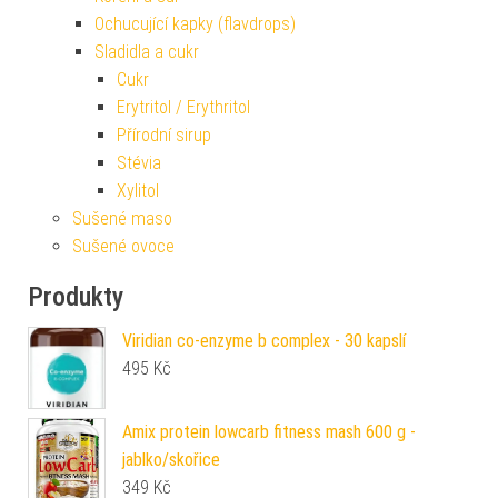
Ochucující kapky (flavdrops)
Sladidla a cukr
Cukr
Erytritol / Erythritol
Přírodní sirup
Stévia
Xylitol
Sušené maso
Sušené ovoce
Produkty
Viridian co-enzyme b complex - 30 kapslí
495
Kč
Amix protein lowcarb fitness mash 600 g -
jablko/skořice
349
Kč