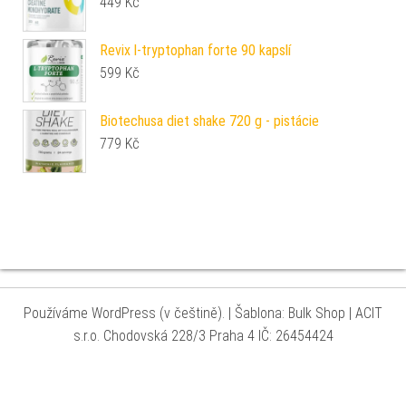
449
Kč
Revix l-tryptophan forte 90 kapslí
599
Kč
Biotechusa diet shake 720 g - pistácie
779
Kč
Používáme WordPress (v češtině).
|
Šablona: Bulk Shop
| ACIT
s.r.o. Chodovská 228/3 Praha 4 IČ: 26454424