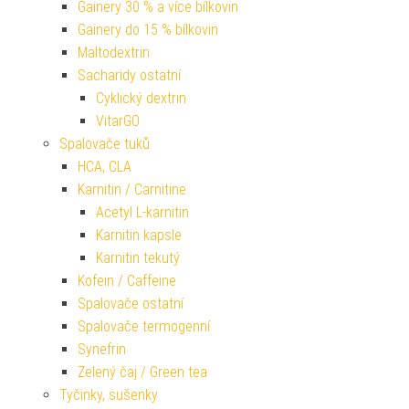
Gainery 30 % a více bílkovin
Gainery do 15 % bílkovin
Maltodextrin
Sacharidy ostatní
Cyklický dextrin
VitarGO
Spalovače tuků
HCA, CLA
Karnitin / Carnitine
Acetyl L-karnitin
Karnitin kapsle
Karnitin tekutý
Kofein / Caffeine
Spalovače ostatní
Spalovače termogenní
Synefrin
Zelený čaj / Green tea
Tyčinky, sušenky