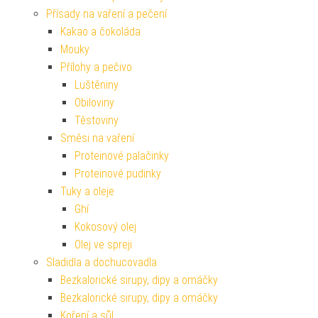
Přísady na vaření a pečení
Kakao a čokoláda
Mouky
Přílohy a pečivo
Luštěniny
Obiloviny
Těstoviny
Směsi na vaření
Proteinové palačinky
Proteinové pudinky
Tuky a oleje
Ghí
Kokosový olej
Olej ve spreji
Sladidla a dochucovadla
Bezkalorické sirupy, dipy a omáčky
Bezkalorické sirupy, dipy a omáčky
Koření a sůl