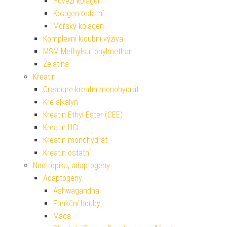
Hovězí kolagen
Kolagen ostatní
Mořský kolagen
Komplexní kloubní výživa
MSM Methylsulfonylmethan
Želatina
Kreatin
Creapure kreatin monohydrát
Kre-alkalyn
Kreatin Ethyl Ester (CEE)
Kreatin HCL
Kreatin monohydrát
Kreatin ostatní
Nootropika, adaptogeny
Adaptogeny
Ashwagandha
Funkční houby
Maca