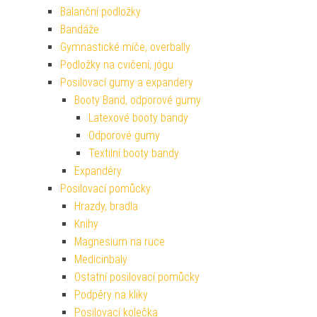
Balanční podložky
Bandáže
Gymnastické míče, overbally
Podložky na cvičení, jógu
Posilovací gumy a expandery
Booty Band, odporové gumy
Latexové booty bandy
Odporové gumy
Textilní booty bandy
Expandéry
Posilovací pomůcky
Hrazdy, bradla
Knihy
Magnesium na ruce
Medicinbaly
Ostatní posilovací pomůcky
Podpěry na kliky
Posilovací kolečka