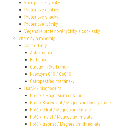
Energetické tyčinky
Proteinové cookies
Proteinové snacky
Proteinové tyčinky
Veganské proteinové tyčinky a cookiesky
Vitamíny a minerály
Antioxidanty
Astaxanthin
Berberine
Curcumin (kurkuma)
Koenzym Q10 / CoQ10
Ostropestřec mariánský
Hořčík / Magnesium
Hořčík / Magnesium ostatní
Hořčík Bisglycinát / Magnesium bisglycinate
Hořčík citrát / Magnesium citrate
Hořčík malát / Magnesium malate
Hořčík treonát / Magnesium threonate