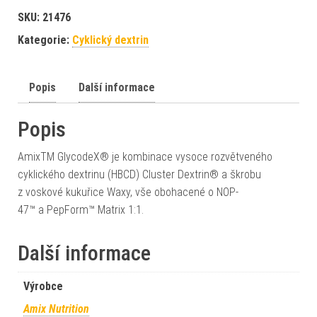
SKU:
21476
Kategorie:
Cyklický dextrin
Popis
Další informace
Popis
AmixTM GlycodeX® je kombinace vysoce rozvětveného
cyklického dextrinu (HBCD) Cluster Dextrin® a škrobu
z voskové kukuřice Waxy, vše obohacené o NOP-
47™ a PepForm™ Matrix 1:1.
Další informace
Výrobce
Amix Nutrition