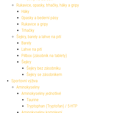
Rukavice, opasky, trhačky, háky a gripy
Háky
Opasky a bederní pásy
Rukavice a gripy
Trhačky
Šejkry, barely a lahve na pití
Barely
Lahve na pití
Pillbox (zásobník na tablety)
Šejkry
Šejkry bez zásobníku
Šejkry se zásobníkem
Sportovní výživa
Aminokyseliny
Aminokyseliny jednotlivé
Taurine
Tryptophan (Tryptofan) / 5-HTP
Aminokyseliny komplexní