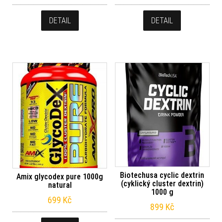
DETAIL
DETAIL
Biotechusa cyclic dextrin
Amix glycodex pure 1000g
(cyklický cluster dextrin)
natural
1000 g
699
Kč
899
Kč