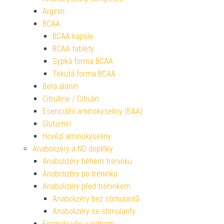
Arginin
BCAA
BCAA kapsle
BCAA tablety
Sypká forma BCAA
Tekutá forma BCAA
Beta alanin
Citrulline / Citrulin
Esenciální aminokyseliny (EAA)
Glutamin
Hovězí aminokyseliny
Anabolizéry a NO doplňky
Anabolizéry během tréninku
Anabolizéry po tréninku
Anabolizéry před tréninkem
Anabolizéry bez stimulantů
Anabolizéry se stimulanty
Formule vše v jednom