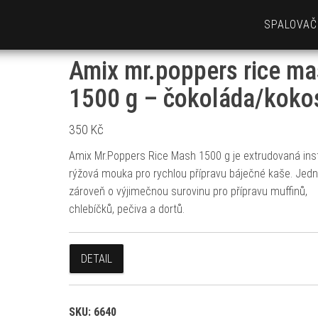
SPALOVAČ
Amix mr.poppers rice m
1500 g – čokoláda/koko
350
Kč
Amix Mr.Poppers Rice Mash 1500 g je extrudovaná ins
rýžová mouka pro rychlou přípravu báječné kaše. Jed
zároveň o výjimečnou surovinu pro přípravu muffinů,
chlebíčků, pečiva a dortů.
DETAIL
SKU:
6640