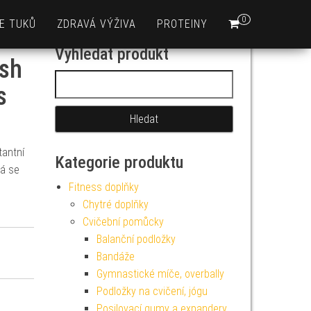
0
E TUKŮ
ZDRAVÁ VÝŽIVA
PROTEINY
Vyhledat produkt
ash
Vyhledávání
s
tantní
Kategorie produktu
ná se
Fitness doplňky
Chytré doplňky
Cvičební pomůcky
Balanční podložky
Bandáže
Gymnastické míče, overbally
Podložky na cvičení, jógu
Posilovací gumy a expandery