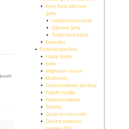
Booty Band, odporové
gumy
Latexové booty bandy
Odporové gumy
Textilní booty bandy
Expandéry
Posilovací pomůcky
Hrazdy, bradla
Knihy
Magnesium na ruce
ároveň
Medicinbaly
Ostatní posilovací pomůcky
Podpěry na kliky
Posilovací kolečka
Švihadla
Závaží na ruce a nohy
Závěsné posilovací
systémy, TRX