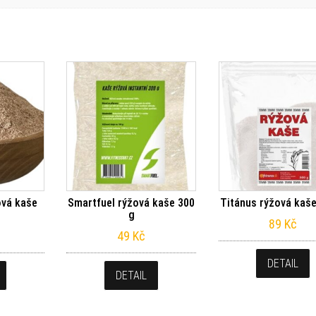
ová kaše
Smartfuel rýžová kaše 300
Titánus rýžová kaše
g
89
Kč
49
Kč
DETAIL
DETAIL