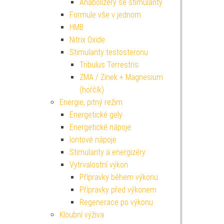
Anabolizéry se stimulanty
Formule vše v jednom
HMB
Nitrix Oxide
Stimulanty testosteronu
Tribulus Terrestris
ZMA / Zinek + Magnesium
(hořčík)
Energie, pitný režim
Energetické gely
Energetické nápoje
Iontové nápoje
Stimulanty a energizéry
Vytrvalostní výkon
Přípravky během výkonu
Přípravky před výkonem
Regenerace po výkonu
Kloubní výživa