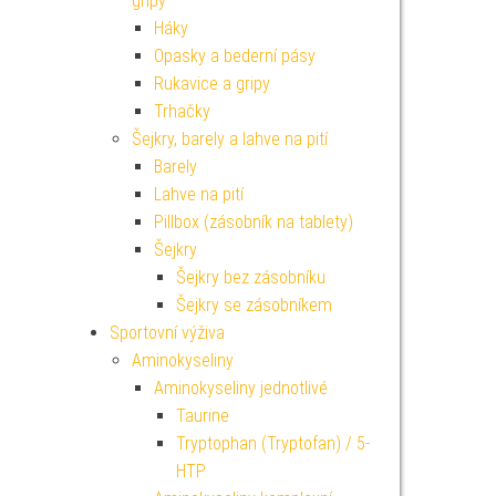
gripy
Háky
Opasky a bederní pásy
Rukavice a gripy
Trhačky
Šejkry, barely a lahve na pití
Barely
Lahve na pití
Pillbox (zásobník na tablety)
Šejkry
Šejkry bez zásobníku
Šejkry se zásobníkem
Sportovní výživa
Aminokyseliny
Aminokyseliny jednotlivé
Taurine
Tryptophan (Tryptofan) / 5-
HTP