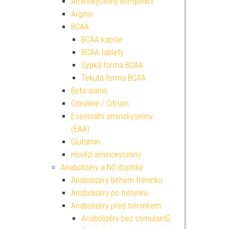
Aminokyseliny komplexní
Arginin
BCAA
BCAA kapsle
BCAA tablety
Sypká forma BCAA
Tekutá forma BCAA
Beta alanin
Citrulline / Citrulin
Esenciální aminokyseliny
(EAA)
Glutamin
Hovězí aminokyseliny
Anabolizéry a NO doplňky
Anabolizéry během tréninku
Anabolizéry po tréninku
Anabolizéry před tréninkem
Anabolizéry bez stimulantů