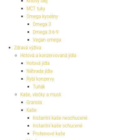
Krilový olej
MCT tuky
Omega kyseliny
Omega 3
Omega 3-6-9
Vegan omega
Zdravá výživa
Hotová a konzervovaná jídla
Hotová jídla
Náhrada jídla
Rybí konzervy
Tuňák
Kaše, vločky a müsli
Granola
Kaše
Instantní kaše neochucené
Instantní kaše ochucené
Proteinové kaše