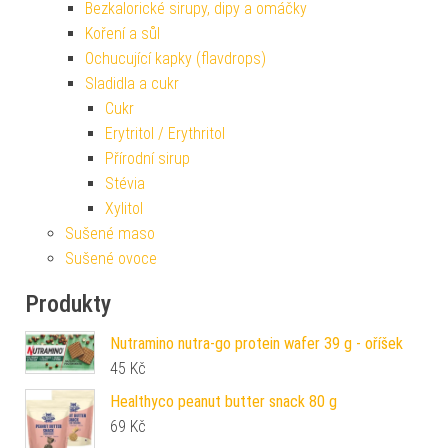
Bezkalorické sirupy, dipy a omáčky
Koření a sůl
Ochucující kapky (flavdrops)
Sladidla a cukr
Cukr
Erytritol / Erythritol
Přírodní sirup
Stévia
Xylitol
Sušené maso
Sušené ovoce
Produkty
Nutramino nutra-go protein wafer 39 g - oříšek
45
Kč
Healthyco peanut butter snack 80 g
69
Kč