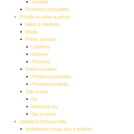
Semínka
Proteinové pomazánky
Přísady na vaření a pečení
Kakao a čokoláda
Mouky
Přílohy a pečivo
Luštěniny
Obiloviny
Těstoviny
Směsi na vaření
Proteinové palačinky
Proteinové pudinky
Tuky a oleje
Ghí
Kokosový olej
Olej ve spreji
Sladidla a dochucovadla
Bezkalorické sirupy, dipy a omáčky