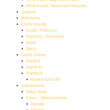
Hořčík treonát / Magnesium threonate
Longevity
Multivitamin
Ostatní minerály
Draslík / Potassium
Elektrolyty / Electrolytes
Vápník
Železo
Ostatní vitamíny
Vitamin E
Vitamin K2
Vitamíny B
Kyselina listová B9
Superpotraviny
Ginkgo biloba
Greens / Zelené potraviny
Chlorella