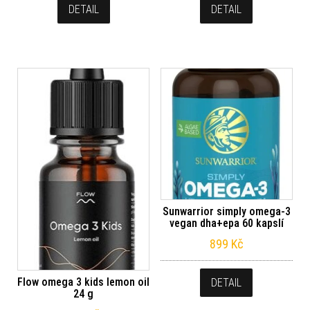
DETAIL
DETAIL
Sunwarrior simply omega-3
vegan dha+epa 60 kapslí
899
Kč
Flow omega 3 kids lemon oil
DETAIL
24 g