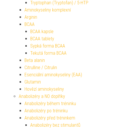
Tryptophan (Tryptofan) / 5-HTP
Aminokyseliny komplexní
Arginin
BCAA
BCAA kapsle
BCAA tablety
Sypká forma BCAA
Tekutá forma BCAA
Beta alanin
Citrulline / Citrulin
Esenciální aminokyseliny (EAA)
Glutamin
Hovězí aminokyseliny
Anabolizéry a NO doplňky
Anabolizéry během tréninku
Anabolizéry po tréninku
Anabolizéry před tréninkem
Anabolizéry bez stimulantů