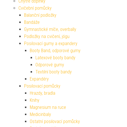
Chytré doplňky
Cvičební pomůcky
Balanční podložky
Bandáže
Gymnastické míče, overbally
Podložky na cvičení, jógu
Posilovací gumy a expandery
Booty Band, odporové gumy
Latexové booty bandy
Odporové gumy
Textilní booty bandy
Expandéry
Posilovací pomůcky
Hrazdy, bradla
Knihy
Magnesium na ruce
Medicinbaly
Ostatní posilovací pomůcky