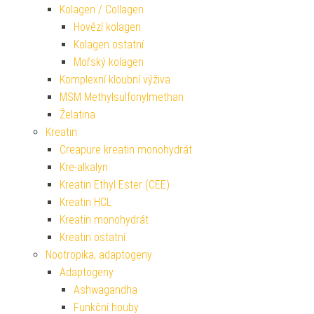
Kolagen / Collagen
Hovězí kolagen
Kolagen ostatní
Mořský kolagen
Komplexní kloubní výživa
MSM Methylsulfonylmethan
Želatina
Kreatin
Creapure kreatin monohydrát
Kre-alkalyn
Kreatin Ethyl Ester (CEE)
Kreatin HCL
Kreatin monohydrát
Kreatin ostatní
Nootropika, adaptogeny
Adaptogeny
Ashwagandha
Funkční houby