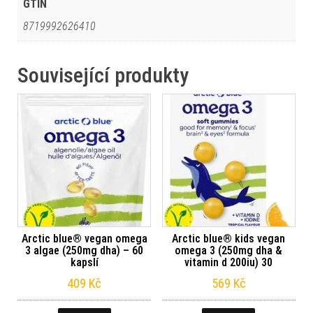
GTIN
8719992626410
Související produkty
Arctic blue® vegan omega
Arctic blue® kids vegan
3 algae (250mg dha) – 60
omega 3 (250mg dha &
kapslí
vitamin d 200iu) 30
409
Kč
569
Kč