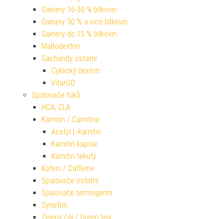
Gainery 16-30 % bílkovin
Gainery 30 % a více bílkovin
Gainery do 15 % bílkovin
Maltodextrin
Sacharidy ostatní
Cyklický dextrin
VitarGO
Spalovače tuků
HCA, CLA
Karnitin / Carnitine
Acetyl L-karnitin
Karnitin kapsle
Karnitin tekutý
Kofein / Caffeine
Spalovače ostatní
Spalovače termogenní
Synefrin
Zelený čaj / Green tea