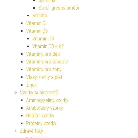
Spirulina
Super greens směsi
Matcha
Vitamin C
Vitamin D3
Vitamin D3
Vitamin D3 + K2
Vitamíny pro děti
Vitamíny pro těhotné
Vitamíny pro ženy
Vlasy, nehty a pleť
Zinek
Vzorky suplementů
Aminokyseliny vzorky
Anabolizéry vzorky
Ostatní vzorky
Proteiny vzorky
Zdravé tuky