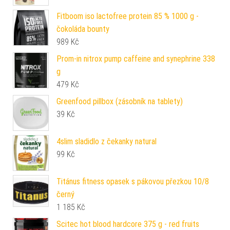
Fitboom iso lactofree protein 85 % 1000 g -
čokoláda bounty
989
Kč
Prom-in nitrox pump caffeine and synephrine 338
g
479
Kč
Greenfood pillbox (zásobník na tablety)
39
Kč
4slim sladidlo z čekanky natural
99
Kč
Titánus fitness opasek s pákovou přezkou 10/8
černý
1 185
Kč
Scitec hot blood hardcore 375 g - red fruits