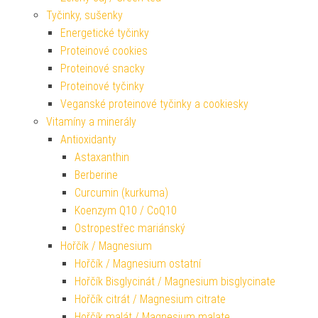
Tyčinky, sušenky
Energetické tyčinky
Proteinové cookies
Proteinové snacky
Proteinové tyčinky
Veganské proteinové tyčinky a cookiesky
Vitamíny a minerály
Antioxidanty
Astaxanthin
Berberine
Curcumin (kurkuma)
Koenzym Q10 / CoQ10
Ostropestřec mariánský
Hořčík / Magnesium
Hořčík / Magnesium ostatní
Hořčík Bisglycinát / Magnesium bisglycinate
Hořčík citrát / Magnesium citrate
Hořčík malát / Magnesium malate