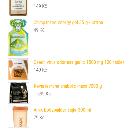
149
Kč
Chimpanzee energy gel 35 g - citrón
49
Kč
Czech virus odorless garlic 1500 mg 100 tablet
149
Kč
Kevin levrone anabolic mass 7000 g
1 699
Kč
Amix bodybuilder šejkr 300 ml
79
Kč