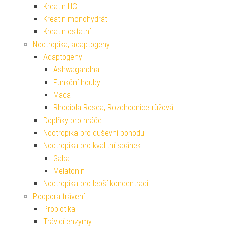
Kreatin HCL
Kreatin monohydrát
Kreatin ostatní
Nootropika, adaptogeny
Adaptogeny
Ashwagandha
Funkční houby
Maca
Rhodiola Rosea, Rozchodnice růžová
Doplňky pro hráče
Nootropika pro duševní pohodu
Nootropika pro kvalitní spánek
Gaba
Melatonin
Nootropika pro lepší koncentraci
Podpora trávení
Probiotika
Trávicí enzymy