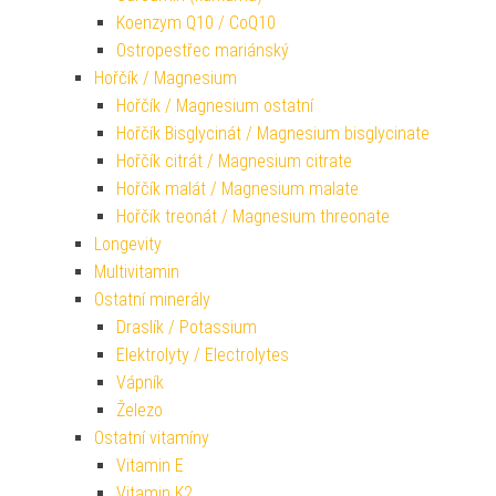
Koenzym Q10 / CoQ10
Ostropestřec mariánský
Hořčík / Magnesium
Hořčík / Magnesium ostatní
Hořčík Bisglycinát / Magnesium bisglycinate
Hořčík citrát / Magnesium citrate
Hořčík malát / Magnesium malate
Hořčík treonát / Magnesium threonate
Longevity
Multivitamin
Ostatní minerály
Draslík / Potassium
Elektrolyty / Electrolytes
Vápník
Železo
Ostatní vitamíny
Vitamin E
Vitamin K2