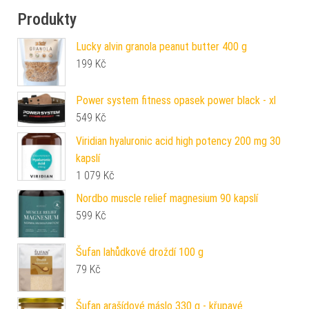
Produkty
Lucky alvin granola peanut butter 400 g
199
Kč
Power system fitness opasek power black - xl
549
Kč
Viridian hyaluronic acid high potency 200 mg 30
kapslí
1 079
Kč
Nordbo muscle relief magnesium 90 kapslí
599
Kč
Šufan lahůdkové droždí 100 g
79
Kč
Šufan arašídové máslo 330 g - křupavé