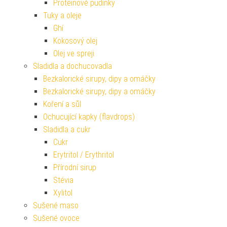
Proteinové pudinky
Tuky a oleje
Ghí
Kokosový olej
Olej ve spreji
Sladidla a dochucovadla
Bezkalorické sirupy, dipy a omáčky
Bezkalorické sirupy, dipy a omáčky
Koření a sůl
Ochucující kapky (flavdrops)
Sladidla a cukr
Cukr
Erytritol / Erythritol
Přírodní sirup
Stévia
Xylitol
Sušené maso
Sušené ovoce