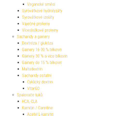
Veganské směsi
Syrovátkové hydrolyzáty
Syrovátkové izoláty
Vaječné proteiny
Vícesložkové proteiny
Sacharidy a gainery
Dextróza / glukóza
Gainery 16-30 % bílkovin
Gainery 30 % a více bílkovin
Gainery do 15 % bílkovin
Maltodextrin
Sacharidy ostatní
Cyklický dextrin
VitarGO
Spalovače tuků
HCA, CLA
Karnitin / Carnitine
Acetyl L-karnitin