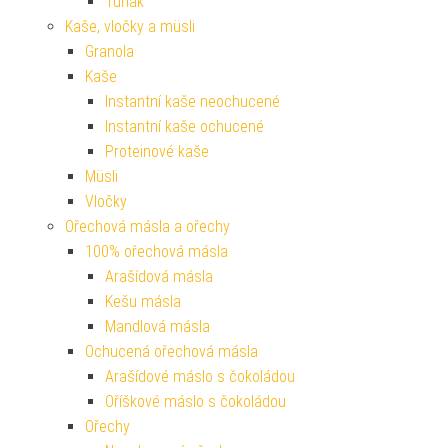
Tuňák
Kaše, vločky a müsli
Granola
Kaše
Instantní kaše neochucené
Instantní kaše ochucené
Proteinové kaše
Müsli
Vločky
Ořechová másla a ořechy
100% ořechová másla
Arašídová másla
Kešu másla
Mandlová másla
Ochucená ořechová másla
Arašídové máslo s čokoládou
Oříškové máslo s čokoládou
Ořechy