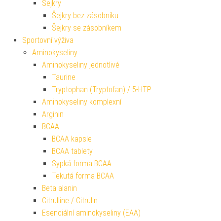
Šejkry
Šejkry bez zásobníku
Šejkry se zásobníkem
Sportovní výživa
Aminokyseliny
Aminokyseliny jednotlivé
Taurine
Tryptophan (Tryptofan) / 5-HTP
Aminokyseliny komplexní
Arginin
BCAA
BCAA kapsle
BCAA tablety
Sypká forma BCAA
Tekutá forma BCAA
Beta alanin
Citrulline / Citrulin
Esenciální aminokyseliny (EAA)