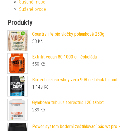
Sušené maso
Sušené ovoce
Produkty
Country life bio vločky pohankové 250g
53
Kč
Extrifit vegan 80 1000 g - čokoláda
559
Kč
Biotechusa iso whey zero 908 g - black biscuit
1 149
Kč
Gymbeam tribulus terrestris 120 tablet
239
Kč
Power system bederní zeštíhlovací pás wt pro -