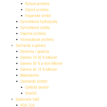
Rýžové proteiny
Sójové proteiny
Veganské směsi
Syrovátkové hydrolyzáty
Syrovátkové izoláty
Vaječné proteiny
Vícesložkové proteiny
Sacharidy a gainery
Dextróza / glukóza
Gainery 16-30 % bílkovin
Gainery 30 % a více bílkovin
Gainery do 15 % bílkovin
Maltodextrin
Sacharidy ostatní
Cyklický dextrin
VitarGO
Spalovače tuků
HCA, CLA