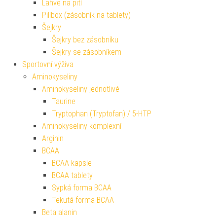
Lahve na pití
Pillbox (zásobník na tablety)
Šejkry
Šejkry bez zásobníku
Šejkry se zásobníkem
Sportovní výživa
Aminokyseliny
Aminokyseliny jednotlivé
Taurine
Tryptophan (Tryptofan) / 5-HTP
Aminokyseliny komplexní
Arginin
BCAA
BCAA kapsle
BCAA tablety
Sypká forma BCAA
Tekutá forma BCAA
Beta alanin