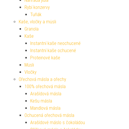
Náhrada jídla
Rybí konzervy
Tuňák
Kaše, vločky a müsli
Granola
Kaše
Instantní kaše neochucené
Instantní kaše ochucené
Proteinové kaše
Müsli
Vločky
Ořechová másla a ořechy
100% ořechová másla
Arašídová másla
Kešu másla
Mandlová másla
Ochucená ořechová másla
Arašídové máslo s čokoládou