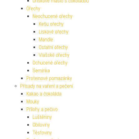
Oříškové máslo s čokoládou
Ořechy
Neochucené ořechy
Kešu ořechy
Lískové ořechy
Mandle
Ostatní ořechy
Vlašské ořechy
Ochucené ořechy
Semínka
Proteinové pomazánky
Přísady na vaření a pečení
Kakao a čokoláda
Mouky
Přílohy a pečivo
Luštěniny
Obiloviny
Těstoviny