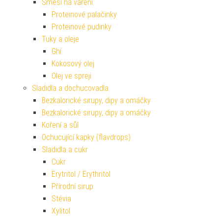
Směsi na vaření
Proteinové palačinky
Proteinové pudinky
Tuky a oleje
Ghí
Kokosový olej
Olej ve spreji
Sladidla a dochucovadla
Bezkalorické sirupy, dipy a omáčky
Bezkalorické sirupy, dipy a omáčky
Koření a sůl
Ochucující kapky (flavdrops)
Sladidla a cukr
Cukr
Erytritol / Erythritol
Přírodní sirup
Stévia
Xylitol