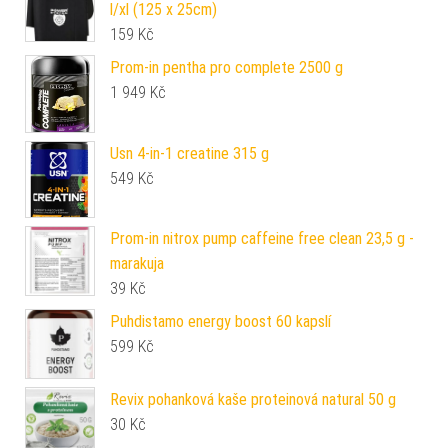
l/xl (125 x 25cm)
159
Kč
Prom-in pentha pro complete 2500 g
1 949
Kč
Usn 4-in-1 creatine 315 g
549
Kč
Prom-in nitrox pump caffeine free clean 23,5 g -
marakuja
39
Kč
Puhdistamo energy boost 60 kapslí
599
Kč
Revix pohanková kaše proteinová natural 50 g
30
Kč