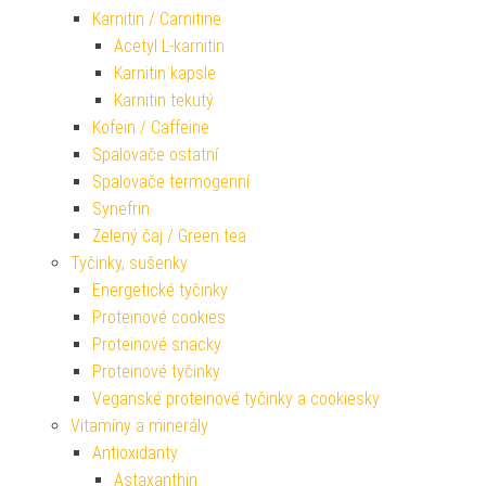
Karnitin / Carnitine
Acetyl L-karnitin
Karnitin kapsle
Karnitin tekutý
Kofein / Caffeine
Spalovače ostatní
Spalovače termogenní
Synefrin
Zelený čaj / Green tea
Tyčinky, sušenky
Energetické tyčinky
Proteinové cookies
Proteinové snacky
Proteinové tyčinky
Veganské proteinové tyčinky a cookiesky
Vitamíny a minerály
Antioxidanty
Astaxanthin