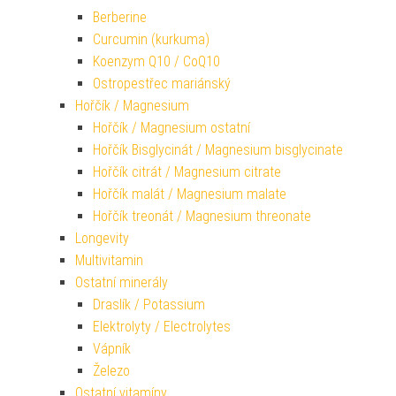
Berberine
Curcumin (kurkuma)
Koenzym Q10 / CoQ10
Ostropestřec mariánský
Hořčík / Magnesium
Hořčík / Magnesium ostatní
Hořčík Bisglycinát / Magnesium bisglycinate
Hořčík citrát / Magnesium citrate
Hořčík malát / Magnesium malate
Hořčík treonát / Magnesium threonate
Longevity
Multivitamin
Ostatní minerály
Draslík / Potassium
Elektrolyty / Electrolytes
Vápník
Železo
Ostatní vitamíny