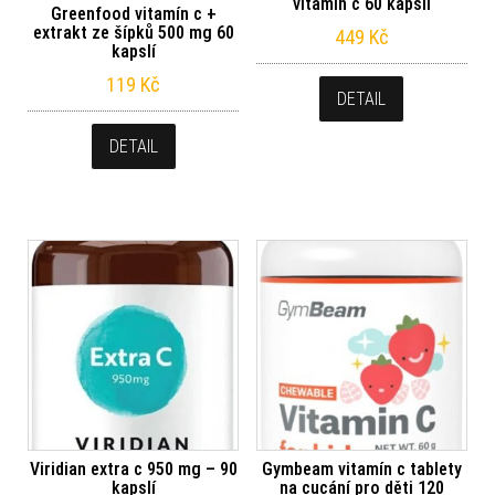
vitamin c 60 kapslí
Greenfood vitamín c +
extrakt ze šípků 500 mg 60
449
Kč
kapslí
119
Kč
DETAIL
DETAIL
Viridian extra c 950 mg – 90
Gymbeam vitamín c tablety
kapslí
na cucání pro děti 120