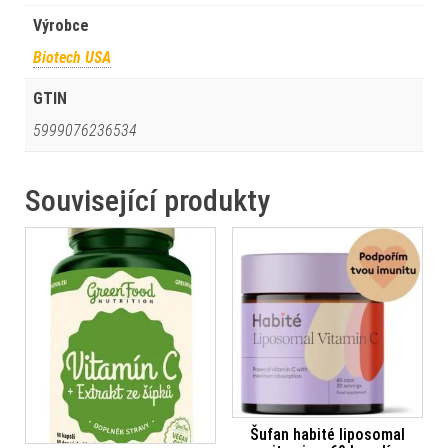
Výrobce
Biotech USA
GTIN
5999076236534
Související produkty
Šufan habité liposomal