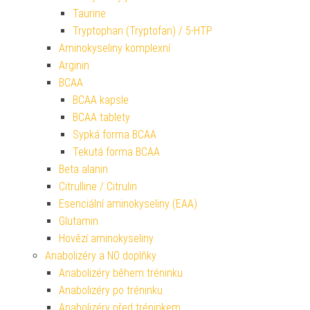
Taurine
Tryptophan (Tryptofan) / 5-HTP
Aminokyseliny komplexní
Arginin
BCAA
BCAA kapsle
BCAA tablety
Sypká forma BCAA
Tekutá forma BCAA
Beta alanin
Citrulline / Citrulin
Esenciální aminokyseliny (EAA)
Glutamin
Hovězí aminokyseliny
Anabolizéry a NO doplňky
Anabolizéry během tréninku
Anabolizéry po tréninku
Anabolizéry před tréninkem