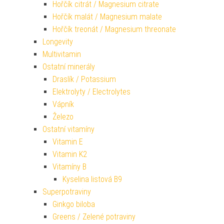
Hořčík citrát / Magnesium citrate
Hořčík malát / Magnesium malate
Hořčík treonát / Magnesium threonate
Longevity
Multivitamin
Ostatní minerály
Draslík / Potassium
Elektrolyty / Electrolytes
Vápník
Železo
Ostatní vitamíny
Vitamin E
Vitamin K2
Vitamíny B
Kyselina listová B9
Superpotraviny
Ginkgo biloba
Greens / Zelené potraviny