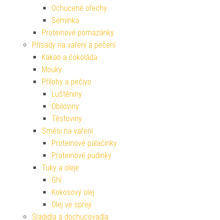
Ochucené ořechy
Semínka
Proteinové pomazánky
Přísady na vaření a pečení
Kakao a čokoláda
Mouky
Přílohy a pečivo
Luštěniny
Obiloviny
Těstoviny
Směsi na vaření
Proteinové palačinky
Proteinové pudinky
Tuky a oleje
Ghí
Kokosový olej
Olej ve spreji
Sladidla a dochucovadla