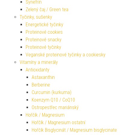
Synefrin
Zelený čaj / Green tea
Tyčinky, sušenky
Energetické tyčinky
Proteinové cookies
Proteinové snacky
Proteinové tyčinky
Veganské proteinové tyčinky a cookiesky
Vitamíny a minerály
Antioxidanty
Astaxanthin
Berberine
Curcumin (kurkuma)
Koenzym Q10 / CoQ10
Ostropestřec mariánský
Hořčík / Magnesium
Hořčík / Magnesium ostatní
Hořčík Bisglycinát / Magnesium bisglycinate