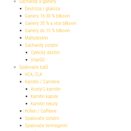
Sacharidy a gainery
Dextróza / glukóza
Gainery 16-30 % bílkovin
Gainery 30 % a více bílkovin
Gainery do 15 % bílkovin
Maltodextrin
Sacharidy ostatní
Cyklický dextrin
VitarGO
Spalovače tuků
HCA, CLA
Karnitin / Carnitine
Acetyl L-karnitin
Karnitin kapsle
Karnitin tekutý
Kofein / Caffeine
Spalovače ostatní
Spalovače termogenní