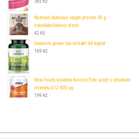
385
Kč
Nutrend delicious vegan protein 30 g -
čokoláda/lískový ořech
42
Kč
Swanson green tea extrakt 60 kapslí
169
Kč
Now foods kyselina listová (folic acid) s obsahem
vitamínu b12 800 μg
199
Kč