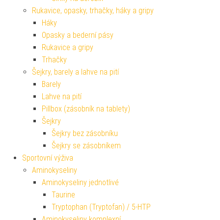
Rukavice, opasky, trhačky, háky a gripy
Háky
Opasky a bederní pásy
Rukavice a gripy
Trhačky
Šejkry, barely a lahve na pití
Barely
Lahve na pití
Pillbox (zásobník na tablety)
Šejkry
Šejkry bez zásobníku
Šejkry se zásobníkem
Sportovní výživa
Aminokyseliny
Aminokyseliny jednotlivé
Taurine
Tryptophan (Tryptofan) / 5-HTP
Aminokyseliny komplexní