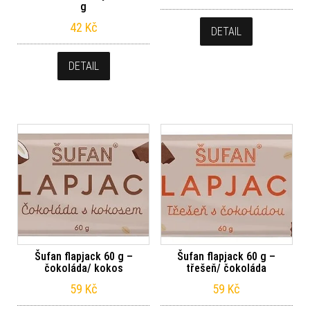
g
42
Kč
DETAIL
DETAIL
Šufan flapjack 60 g –
Šufan flapjack 60 g –
čokoláda/ kokos
třešeň/ čokoláda
59
Kč
59
Kč