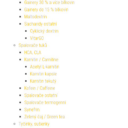
Gainery 30 % a více bílkovin
Gainery do 15 % bílkovin
Maltodextrin
Sacharidy ostatní
Cyklický dextrin
VitarGO
Spalovače tuků
HCA, CLA
Karnitin / Carnitine
Acetyl L-karnitin
Karnitin kapsle
Karnitin tekutý
Kofein / Caffeine
Spalovače ostatní
Spalovače termogenní
Synefrin
Zelený čaj / Green tea
Tyčinky, sušenky