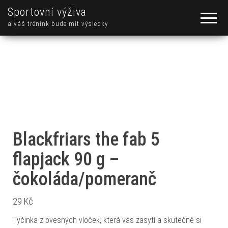
Sportovní výživa
a váš trénink bude mít výsledky
Blackfriars the fab 5
flapjack 90 g –
čokoláda/pomeranč
29
Kč
Tyčinka z ovesných vloček, která vás zasytí a skutečně si