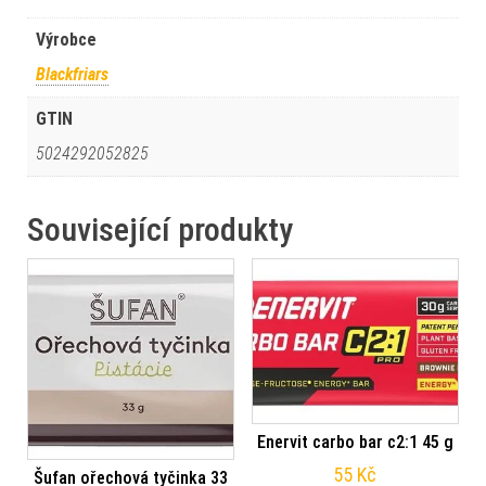
Výrobce
Blackfriars
GTIN
5024292052825
Související produkty
Enervit carbo bar c2:1 45 g
55
Kč
Šufan ořechová tyčinka 33