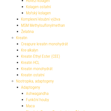
Hovězí kolagen
Kolagen ostatní
Mořský kolagen
Komplexní kloubní výživa
MSM Methylsulfonylmethan
Želatina
Kreatin
Creapure kreatin monohydrát
Kre-alkalyn
Kreatin Ethyl Ester (CEE)
Kreatin HCL
Kreatin monohydrát
Kreatin ostatní
Nootropika, adaptogeny
Adaptogeny
Ashwagandha
Funkční houby
Maca