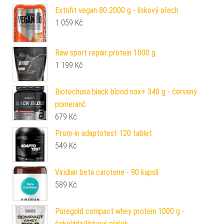
Extrifit vegan 80 2000 g - lískový ořech
1 059
Kč
Raw sport repair protein 1000 g
1 199
Kč
Biotechusa black blood nox+ 340 g - červený
pomeranč
679
Kč
Prom-in adaptotest 120 tablet
549
Kč
Viridian beta carotene - 90 kapslí
589
Kč
Puregold compact whey protein 1000 g -
čokoláda/lískový oříšek