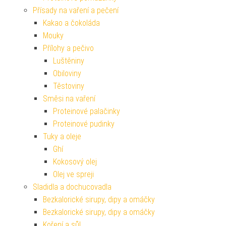
Přísady na vaření a pečení
Kakao a čokoláda
Mouky
Přílohy a pečivo
Luštěniny
Obiloviny
Těstoviny
Směsi na vaření
Proteinové palačinky
Proteinové pudinky
Tuky a oleje
Ghí
Kokosový olej
Olej ve spreji
Sladidla a dochucovadla
Bezkalorické sirupy, dipy a omáčky
Bezkalorické sirupy, dipy a omáčky
Koření a sůl