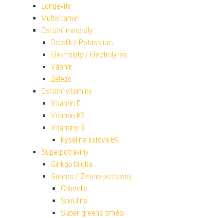
Longevity
Multivitamin
Ostatní minerály
Draslík / Potassium
Elektrolyty / Electrolytes
Vápník
Železo
Ostatní vitamíny
Vitamin E
Vitamin K2
Vitamíny B
Kyselina listová B9
Superpotraviny
Ginkgo biloba
Greens / Zelené potraviny
Chlorella
Spirulina
Super greens směsi