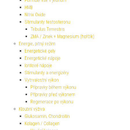
Formule vše v jednom
HMB
Nitrix Oxide
Stimulanty testosteronu
Tribulus Terrestris
ZMA / Zinek + Magnesium (hořčík)
Energie, pitný režim
Energetické gely
Energetické nápoje
Iontové nápoje
Stimulanty a energizéry
Vytrvalostní výkon
Přípravky během výkonu
Přípravky před výkonem
Regenerace po výkonu
Kloubní výživa
Glukosamin, Chondroitin
Kolagen / Collagen