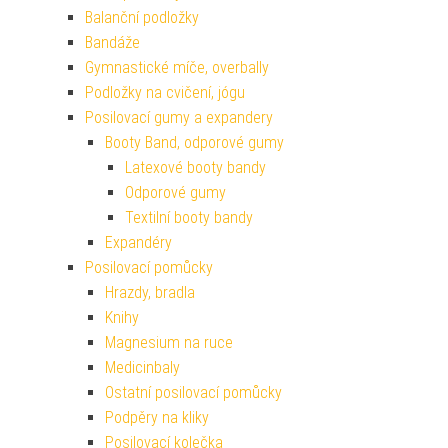
Balanční podložky
Bandáže
Gymnastické míče, overbally
Podložky na cvičení, jógu
Posilovací gumy a expandery
Booty Band, odporové gumy
Latexové booty bandy
Odporové gumy
Textilní booty bandy
Expandéry
Posilovací pomůcky
Hrazdy, bradla
Knihy
Magnesium na ruce
Medicinbaly
Ostatní posilovací pomůcky
Podpěry na kliky
Posilovací kolečka