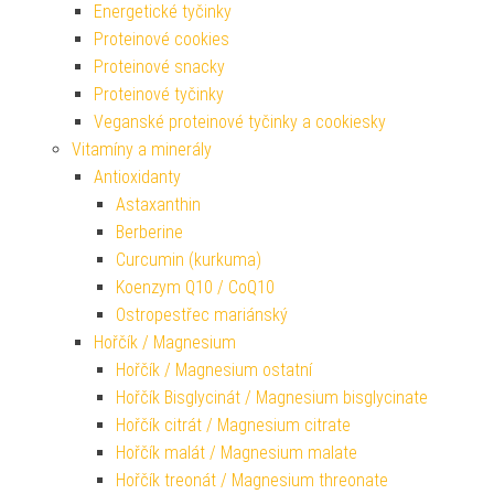
Energetické tyčinky
Proteinové cookies
Proteinové snacky
Proteinové tyčinky
Veganské proteinové tyčinky a cookiesky
Vitamíny a minerály
Antioxidanty
Astaxanthin
Berberine
Curcumin (kurkuma)
Koenzym Q10 / CoQ10
Ostropestřec mariánský
Hořčík / Magnesium
Hořčík / Magnesium ostatní
Hořčík Bisglycinát / Magnesium bisglycinate
Hořčík citrát / Magnesium citrate
Hořčík malát / Magnesium malate
Hořčík treonát / Magnesium threonate