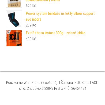
629
Kč
Power system bandáže na lokty elbow support
evo modrá
209
Kč
Extrifit bcaa instant 300g - zelené jablko
499
Kč
Používáme WordPress (v češtině).
|
Šablona: Bulk Shop
| ACIT
s.r.o. Chodovská 228/3 Praha 4 IČ: 26454424