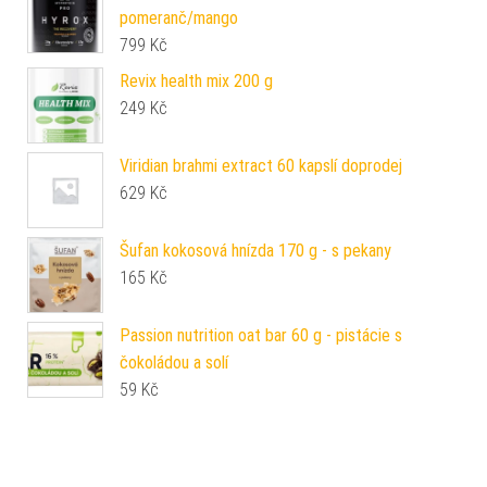
pomeranč/mango
799
Kč
Revix health mix 200 g
249
Kč
Viridian brahmi extract 60 kapslí doprodej
629
Kč
Šufan kokosová hnízda 170 g - s pekany
165
Kč
Passion nutrition oat bar 60 g - pistácie s
čokoládou a solí
59
Kč