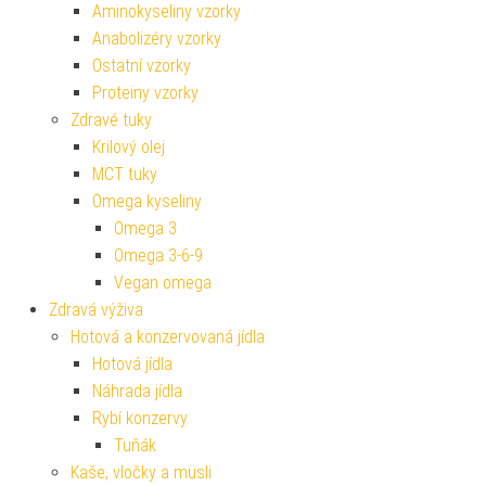
Aminokyseliny vzorky
Anabolizéry vzorky
Ostatní vzorky
Proteiny vzorky
Zdravé tuky
Krilový olej
MCT tuky
Omega kyseliny
Omega 3
Omega 3-6-9
Vegan omega
Zdravá výživa
Hotová a konzervovaná jídla
Hotová jídla
Náhrada jídla
Rybí konzervy
Tuňák
Kaše, vločky a müsli