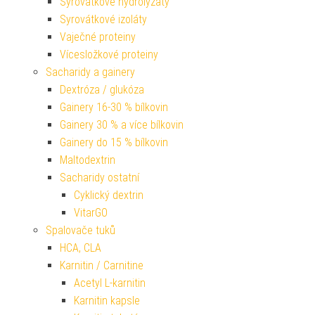
Syrovátkové hydrolyzáty
Syrovátkové izoláty
Vaječné proteiny
Vícesložkové proteiny
Sacharidy a gainery
Dextróza / glukóza
Gainery 16-30 % bílkovin
Gainery 30 % a více bílkovin
Gainery do 15 % bílkovin
Maltodextrin
Sacharidy ostatní
Cyklický dextrin
VitarGO
Spalovače tuků
HCA, CLA
Karnitin / Carnitine
Acetyl L-karnitin
Karnitin kapsle