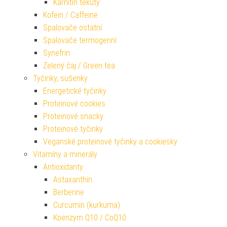
Karnitin tekutý
Kofein / Caffeine
Spalovače ostatní
Spalovače termogenní
Synefrin
Zelený čaj / Green tea
Tyčinky, sušenky
Energetické tyčinky
Proteinové cookies
Proteinové snacky
Proteinové tyčinky
Veganské proteinové tyčinky a cookiesky
Vitamíny a minerály
Antioxidanty
Astaxanthin
Berberine
Curcumin (kurkuma)
Koenzym Q10 / CoQ10