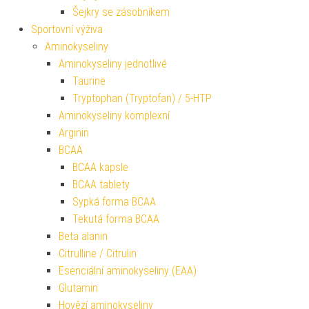
Šejkry se zásobníkem
Sportovní výživa
Aminokyseliny
Aminokyseliny jednotlivé
Taurine
Tryptophan (Tryptofan) / 5-HTP
Aminokyseliny komplexní
Arginin
BCAA
BCAA kapsle
BCAA tablety
Sypká forma BCAA
Tekutá forma BCAA
Beta alanin
Citrulline / Citrulin
Esenciální aminokyseliny (EAA)
Glutamin
Hovězí aminokyseliny