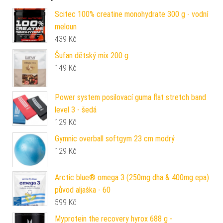
Scitec 100% creatine monohydrate 300 g - vodní
meloun
439
Kč
Šufan dětský mix 200 g
149
Kč
Power system posilovací guma flat stretch band
level 3 - šedá
129
Kč
Gymnic overball softgym 23 cm modrý
129
Kč
Arctic blue® omega 3 (250mg dha & 400mg epa)
původ aljaška - 60
599
Kč
Myprotein the recovery hyrox 688 g -