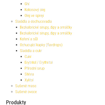
Ghí
Kokosový olej
Olej ve spreji
Sladidla a dochucovadla
Bezkalorické sirupy, dipy a omáčky
Bezkalorické sirupy, dipy a omáčky
Koření a sůl
Ochucující kapky (flavdrops)
Sladidla a cukr
Cukr
Erytritol / Erythritol
Přírodní sirup
Stévia
Xylitol
Sušené maso
Sušené ovoce
Produkty