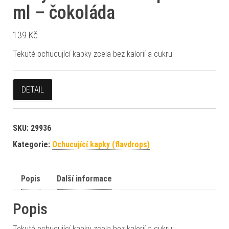
ml – čokoláda
139
Kč
Tekuté ochucující kapky zcela bez kalorií a cukru.
DETAIL
SKU:
29936
Kategorie:
Ochucující kapky (flavdrops)
Popis
Další informace
Popis
Tekuté ochucující kapky zcela bez kalorií a cukru.