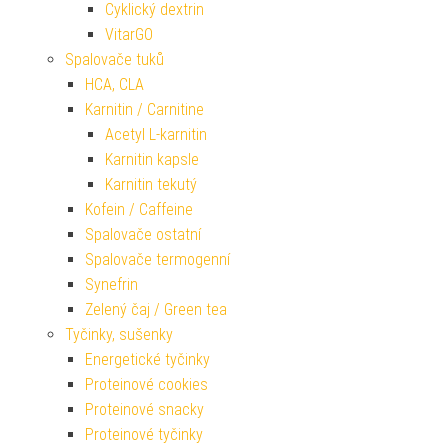
Cyklický dextrin
VitarGO
Spalovače tuků
HCA, CLA
Karnitin / Carnitine
Acetyl L-karnitin
Karnitin kapsle
Karnitin tekutý
Kofein / Caffeine
Spalovače ostatní
Spalovače termogenní
Synefrin
Zelený čaj / Green tea
Tyčinky, sušenky
Energetické tyčinky
Proteinové cookies
Proteinové snacky
Proteinové tyčinky