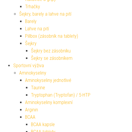
Trhačky
Šejkry, barely a lahve na pití
Barely
Lahve na pití
Pillbox (zásobník na tablety)
Šejkry
Šejkry bez zásobníku
Šejkry se zásobníkem
Sportovní výživa
Aminokyseliny
Aminokyseliny jednotlivé
Taurine
Tryptophan (Tryptofan) / 5-HTP
Aminokyseliny komplexní
Arginin
BCAA
BCAA kapsle
BCAA tablety