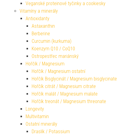
Veganské proteinové tyčinky a cookiesky
Vitamíny a minerály
Antioxidanty
Astaxanthin
Berberine
Curcumin (kurkuma)
Koenzym Q10 / CoQ10
Ostropestřec mariánský
Hořčík / Magnesium
Hořčík / Magnesium ostatní
Hořčík Bisglycinát / Magnesium bisglycinate
Hořčík citrát / Magnesium citrate
Hořčík malát / Magnesium malate
Hořčík treonát / Magnesium threonate
Longevity
Multivitamin
Ostatní minerály
Draslík / Potassium