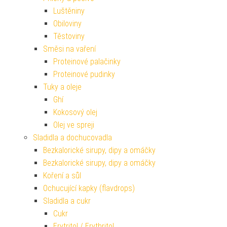
Luštěniny
Obiloviny
Těstoviny
Směsi na vaření
Proteinové palačinky
Proteinové pudinky
Tuky a oleje
Ghí
Kokosový olej
Olej ve spreji
Sladidla a dochucovadla
Bezkalorické sirupy, dipy a omáčky
Bezkalorické sirupy, dipy a omáčky
Koření a sůl
Ochucující kapky (flavdrops)
Sladidla a cukr
Cukr
Erytritol / Erythritol