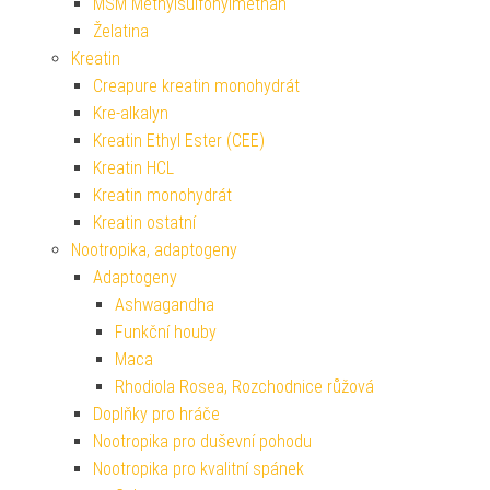
MSM Methylsulfonylmethan
Želatina
Kreatin
Creapure kreatin monohydrát
Kre-alkalyn
Kreatin Ethyl Ester (CEE)
Kreatin HCL
Kreatin monohydrát
Kreatin ostatní
Nootropika, adaptogeny
Adaptogeny
Ashwagandha
Funkční houby
Maca
Rhodiola Rosea, Rozchodnice růžová
Doplňky pro hráče
Nootropika pro duševní pohodu
Nootropika pro kvalitní spánek