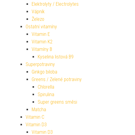
Elektrolyty / Electrolytes
Vápník
Železo
Ostatní vitamíny
Vitamin E
Vitamin K2
Vitamíny B
Kyselina listová B9
Superpotraviny
Ginkgo biloba
Greens / Zelené potraviny
Chlorella
Spirulina
Super greens směsi
Matcha
Vitamin C
Vitamin D3
Vitamin D3