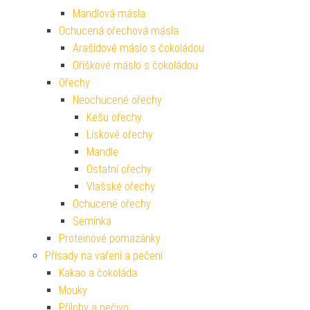
Mandlová másla
Ochucená ořechová másla
Arašídové máslo s čokoládou
Oříškové máslo s čokoládou
Ořechy
Neochucené ořechy
Kešu ořechy
Lískové ořechy
Mandle
Ostatní ořechy
Vlašské ořechy
Ochucené ořechy
Semínka
Proteinové pomazánky
Přísady na vaření a pečení
Kakao a čokoláda
Mouky
Přílohy a pečivo