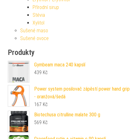
Přírodní sirup
Stévia
Xylitol
Sušené maso
Sušené ovoce
Produkty
Gymbeam maca 240 kapslí
439
Kč
Power system posilovač zápěstí power hand grip
- oranžová/šedá
167
Kč
Biotechusa citrulline malate 300 g
569
Kč
Greenfood rutin + vitamin c 90 kapslí