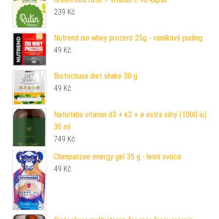
239
Kč
Nutrend iso whey prozero 25g - vanilkový puding
49
Kč
Biotechusa diet shake 30 g
49
Kč
Naturlabs vitamin d3 + k2 + e extra silný (1000 iu)
30 ml
749
Kč
Chimpanzee energy gel 35 g - lesní ovoce
49
Kč