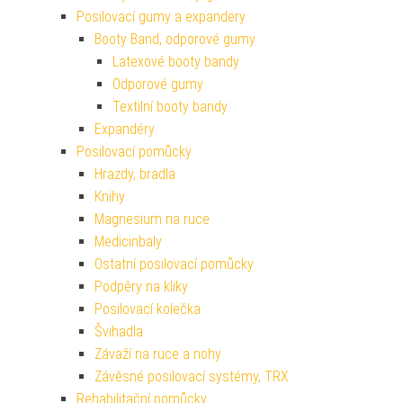
Posilovací gumy a expandery
Booty Band, odporové gumy
Latexové booty bandy
Odporové gumy
Textilní booty bandy
Expandéry
Posilovací pomůcky
Hrazdy, bradla
Knihy
Magnesium na ruce
Medicinbaly
Ostatní posilovací pomůcky
Podpěry na kliky
Posilovací kolečka
Švihadla
Závaží na ruce a nohy
Závěsné posilovací systémy, TRX
Rehabilitační pomůcky