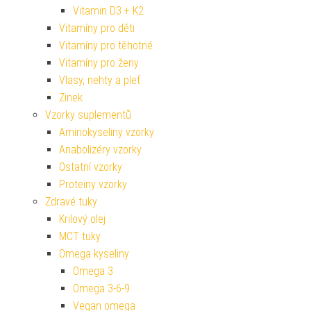
Vitamin D3 + K2
Vitamíny pro děti
Vitamíny pro těhotné
Vitamíny pro ženy
Vlasy, nehty a pleť
Zinek
Vzorky suplementů
Aminokyseliny vzorky
Anabolizéry vzorky
Ostatní vzorky
Proteiny vzorky
Zdravé tuky
Krilový olej
MCT tuky
Omega kyseliny
Omega 3
Omega 3-6-9
Vegan omega