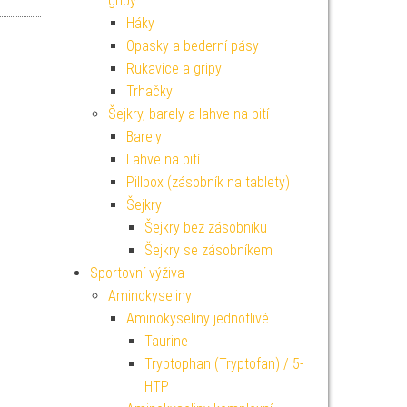
gripy
Háky
Opasky a bederní pásy
Rukavice a gripy
Trhačky
Šejkry, barely a lahve na pití
Barely
Lahve na pití
Pillbox (zásobník na tablety)
Šejkry
Šejkry bez zásobníku
Šejkry se zásobníkem
Sportovní výživa
Aminokyseliny
Aminokyseliny jednotlivé
Taurine
Tryptophan (Tryptofan) / 5-
HTP