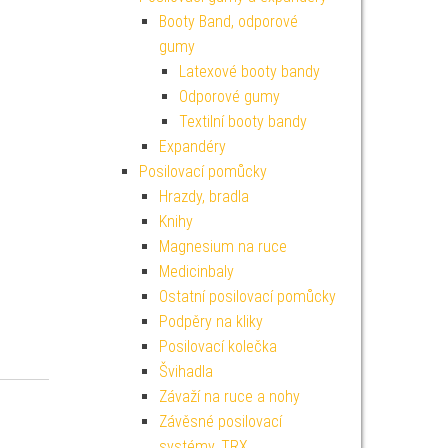
Booty Band, odporové
gumy
Latexové booty bandy
Odporové gumy
Textilní booty bandy
Expandéry
Posilovací pomůcky
Hrazdy, bradla
Knihy
Magnesium na ruce
Medicinbaly
Ostatní posilovací pomůcky
Podpěry na kliky
Posilovací kolečka
Švihadla
Závaží na ruce a nohy
Závěsné posilovací
systémy, TRX