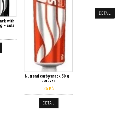
DETAIL
ack with
 g – cola
Nutrend carbosnack 50 g –
borůvka
36
Kč
DETAIL