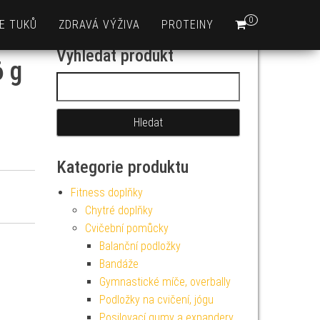
0
E TUKŮ
ZDRAVÁ VÝŽIVA
PROTEINY
Vyhledat produkt
6 g
Vyhledávání
Kategorie produktu
Fitness doplňky
Chytré doplňky
Cvičební pomůcky
Balanční podložky
Bandáže
Gymnastické míče, overbally
Podložky na cvičení, jógu
Posilovací gumy a expandery