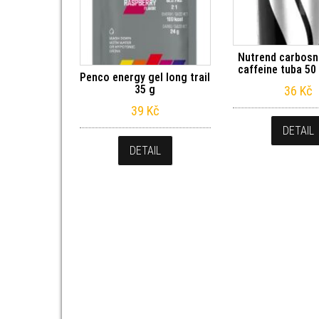
Nutrend carbosn
caffeine tuba 50
Penco energy gel long trail
35 g
36
Kč
39
Kč
DETAIL
DETAIL