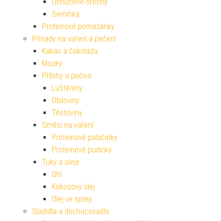
Ochucené ořechy
Semínka
Proteinové pomazánky
Přísady na vaření a pečení
Kakao a čokoláda
Mouky
Přílohy a pečivo
Luštěniny
Obiloviny
Těstoviny
Směsi na vaření
Proteinové palačinky
Proteinové pudinky
Tuky a oleje
Ghí
Kokosový olej
Olej ve spreji
Sladidla a dochucovadla