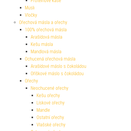
Proteinové kaše
Müsli
Vločky
Ořechová másla a ořechy
100% ořechová másla
Arašídová másla
Kešu másla
Mandlová másla
Ochucená ořechová másla
Arašídové máslo s čokoládou
Oříškové máslo s čokoládou
Ořechy
Neochucené ořechy
Kešu ořechy
Lískové ořechy
Mandle
Ostatní ořechy
Vlašské ořechy