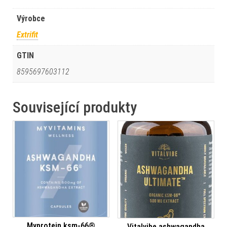
Výrobce
Extrifit
GTIN
8595697603112
Související produkty
Myprotein ksm-66®
Vitalvibe ashwagandha