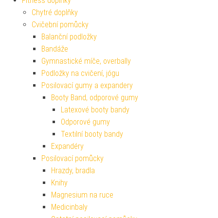
Fitness doplňky
Chytré doplňky
Cvičební pomůcky
Balanční podložky
Bandáže
Gymnastické míče, overbally
Podložky na cvičení, jógu
Posilovací gumy a expandery
Booty Band, odporové gumy
Latexové booty bandy
Odporové gumy
Textilní booty bandy
Expandéry
Posilovací pomůcky
Hrazdy, bradla
Knihy
Magnesium na ruce
Medicinbaly