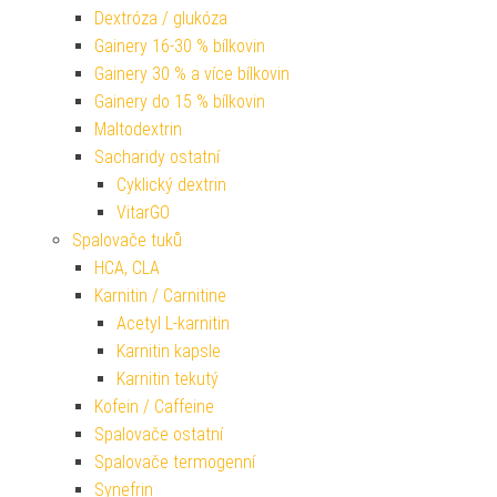
Dextróza / glukóza
Gainery 16-30 % bílkovin
Gainery 30 % a více bílkovin
Gainery do 15 % bílkovin
Maltodextrin
Sacharidy ostatní
Cyklický dextrin
VitarGO
Spalovače tuků
HCA, CLA
Karnitin / Carnitine
Acetyl L-karnitin
Karnitin kapsle
Karnitin tekutý
Kofein / Caffeine
Spalovače ostatní
Spalovače termogenní
Synefrin