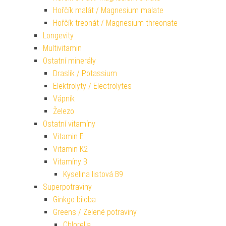
Hořčík malát / Magnesium malate
Hořčík treonát / Magnesium threonate
Longevity
Multivitamin
Ostatní minerály
Draslík / Potassium
Elektrolyty / Electrolytes
Vápník
Železo
Ostatní vitamíny
Vitamin E
Vitamin K2
Vitamíny B
Kyselina listová B9
Superpotraviny
Ginkgo biloba
Greens / Zelené potraviny
Chlorella