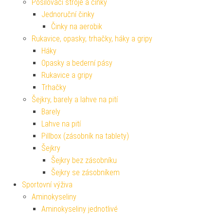
Posilovací stroje a činky
Jednoruční činky
Činky na aerobik
Rukavice, opasky, trhačky, háky a gripy
Háky
Opasky a bederní pásy
Rukavice a gripy
Trhačky
Šejkry, barely a lahve na pití
Barely
Lahve na pití
Pillbox (zásobník na tablety)
Šejkry
Šejkry bez zásobníku
Šejkry se zásobníkem
Sportovní výživa
Aminokyseliny
Aminokyseliny jednotlivé