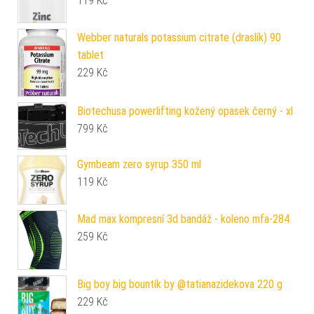
119
Kč
Webber naturals potassium citrate (draslík) 90
tablet
229
Kč
Biotechusa powerlifting kožený opasek černý - xl
799
Kč
Gymbeam zero syrup 350 ml
119
Kč
Mad max kompresní 3d bandáž - koleno mfa-284
259
Kč
Big boy big bountík by @tatianazidekova 220 g
229
Kč