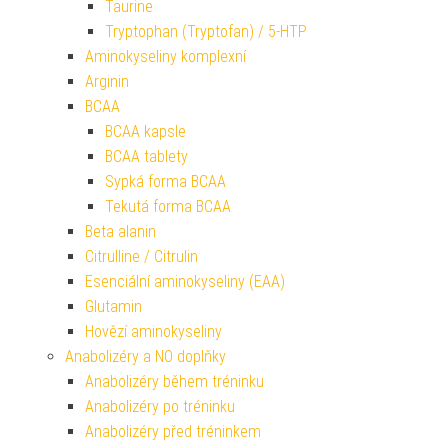
Taurine
Tryptophan (Tryptofan) / 5-HTP
Aminokyseliny komplexní
Arginin
BCAA
BCAA kapsle
BCAA tablety
Sypká forma BCAA
Tekutá forma BCAA
Beta alanin
Citrulline / Citrulin
Esenciální aminokyseliny (EAA)
Glutamin
Hovězí aminokyseliny
Anabolizéry a NO doplňky
Anabolizéry během tréninku
Anabolizéry po tréninku
Anabolizéry před tréninkem