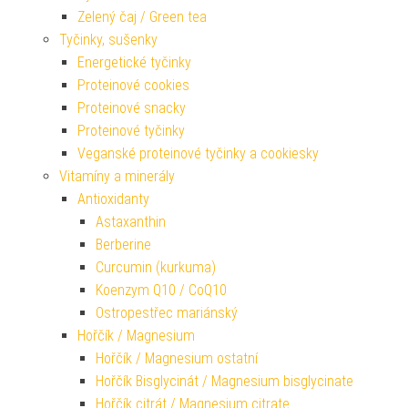
Zelený čaj / Green tea
Tyčinky, sušenky
Energetické tyčinky
Proteinové cookies
Proteinové snacky
Proteinové tyčinky
Veganské proteinové tyčinky a cookiesky
Vitamíny a minerály
Antioxidanty
Astaxanthin
Berberine
Curcumin (kurkuma)
Koenzym Q10 / CoQ10
Ostropestřec mariánský
Hořčík / Magnesium
Hořčík / Magnesium ostatní
Hořčík Bisglycinát / Magnesium bisglycinate
Hořčík citrát / Magnesium citrate