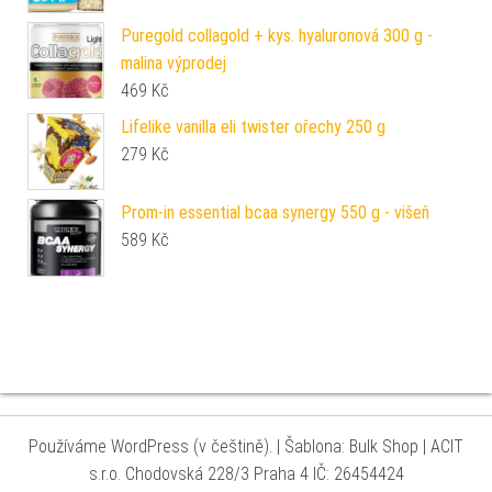
Puregold collagold + kys. hyaluronová 300 g -
malina výprodej
469
Kč
Lifelike vanilla eli twister ořechy 250 g
279
Kč
Prom-in essential bcaa synergy 550 g - višeň
589
Kč
Používáme WordPress (v češtině).
|
Šablona: Bulk Shop
| ACIT
s.r.o. Chodovská 228/3 Praha 4 IČ: 26454424