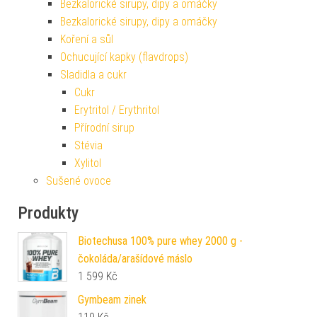
Bezkalorické sirupy, dipy a omáčky
Bezkalorické sirupy, dipy a omáčky
Koření a sůl
Ochucující kapky (flavdrops)
Sladidla a cukr
Cukr
Erytritol / Erythritol
Přírodní sirup
Stévia
Xylitol
Sušené ovoce
Produkty
Biotechusa 100% pure whey 2000 g -
čokoláda/arašídové máslo
1 599
Kč
Gymbeam zinek