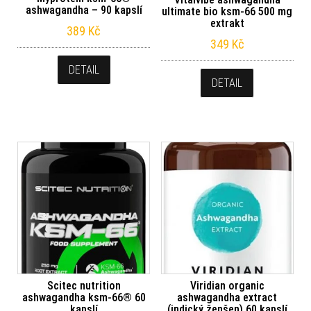
ashwagandha – 90 kapslí
ultimate bio ksm-66 500 mg
extrakt
389
Kč
349
Kč
DETAIL
DETAIL
Scitec nutrition
Viridian organic
ashwagandha ksm-66® 60
ashwagandha extract
kapslí
(indický ženšen) 60 kapslí