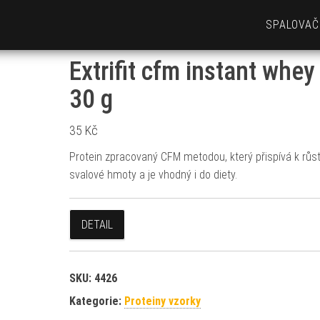
SPALOVAČ
Extrifit cfm instant whey
30 g
35
Kč
Protein zpracovaný CFM metodou, který přispívá k růs
svalové hmoty a je vhodný i do diety.
DETAIL
SKU:
4426
Kategorie:
Proteiny vzorky