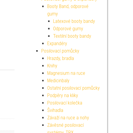
Booty Band, odporové
gumy
Latexové booty bandy
Odporové gumy
Textilní booty bandy
Expandéry
Posilovací pomůcky
Hrazdy, bradla
Knihy
Magnesium na ruce
Medicinbaly
Ostatní posilovací pomůcky
Podpěry na kliky
Posilovací kolečka
Švihadla
Závaží na ruce a nohy
Závěsné posilovací
systémy, TRX