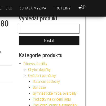
0
E TUKŮ
ZDRAVÁ VÝŽIVA
PROTEINY
Vyhledat produkt
 80
Vyhledávání
tu
Kategorie produktu
Fitness doplňky
Chytré doplňky
Cvičební pomůcky
Balanční podložky
Bandáže
Gymnastické míče, overbally
Podložky na cvičení, jógu
Posilovací gumy a expandery