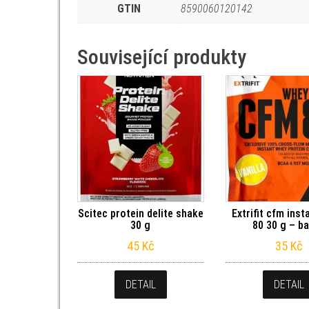
GTIN
8590060120142
Související produkty
Scitec protein delite shake
Extrifit cfm ins
30 g
80 30 g – b
45
Kč
35
Kč
DETAIL
DETAIL