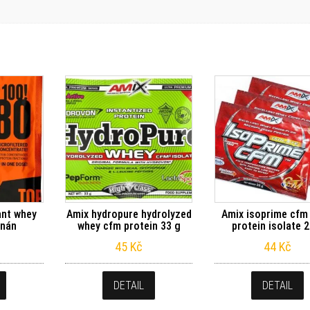
tant whey
Amix hydropure hydrolyzed
Amix isoprime cfm
anán
whey cfm protein 33 g
protein isolate 2
45
Kč
44
Kč
DETAIL
DETAIL