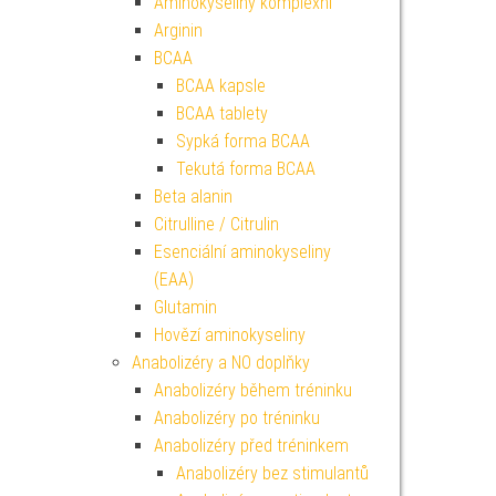
Aminokyseliny komplexní
Arginin
BCAA
BCAA kapsle
BCAA tablety
Sypká forma BCAA
Tekutá forma BCAA
Beta alanin
Citrulline / Citrulin
Esenciální aminokyseliny
(EAA)
Glutamin
Hovězí aminokyseliny
Anabolizéry a NO doplňky
Anabolizéry během tréninku
Anabolizéry po tréninku
Anabolizéry před tréninkem
Anabolizéry bez stimulantů