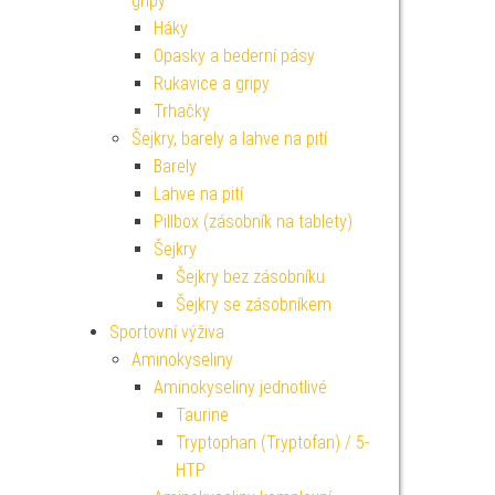
gripy
Háky
Opasky a bederní pásy
Rukavice a gripy
Trhačky
Šejkry, barely a lahve na pití
Barely
Lahve na pití
Pillbox (zásobník na tablety)
Šejkry
Šejkry bez zásobníku
Šejkry se zásobníkem
Sportovní výživa
Aminokyseliny
Aminokyseliny jednotlivé
Taurine
Tryptophan (Tryptofan) / 5-
HTP