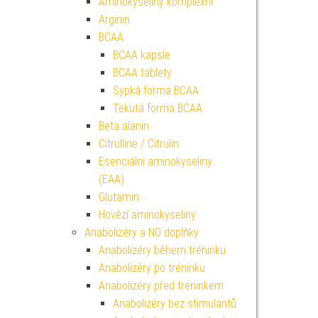
Aminokyseliny komplexní
Arginin
BCAA
BCAA kapsle
BCAA tablety
Sypká forma BCAA
Tekutá forma BCAA
Beta alanin
Citrulline / Citrulin
Esenciální aminokyseliny
(EAA)
Glutamin
Hovězí aminokyseliny
Anabolizéry a NO doplňky
Anabolizéry během tréninku
Anabolizéry po tréninku
Anabolizéry před tréninkem
Anabolizéry bez stimulantů