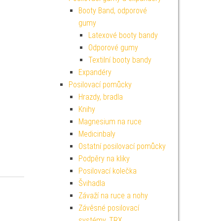
Booty Band, odporové
gumy
Latexové booty bandy
Odporové gumy
Textilní booty bandy
Expandéry
Posilovací pomůcky
Hrazdy, bradla
Knihy
Magnesium na ruce
Medicinbaly
Ostatní posilovací pomůcky
Podpěry na kliky
Posilovací kolečka
Švihadla
Závaží na ruce a nohy
Závěsné posilovací
systémy, TRX