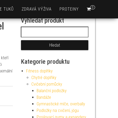
0
E TUKŮ
ZDRAVÁ VÝŽIVA
PROTEINY
Vyhledat produkt
el
Vyhledávání
kteří
Kategorie produktu
či
aximální
Fitness doplňky
Chytré doplňky
Cvičební pomůcky
Balanční podložky
Bandáže
Gymnastické míče, overbally
Podložky na cvičení, jógu
Posilovací gumy a expandery