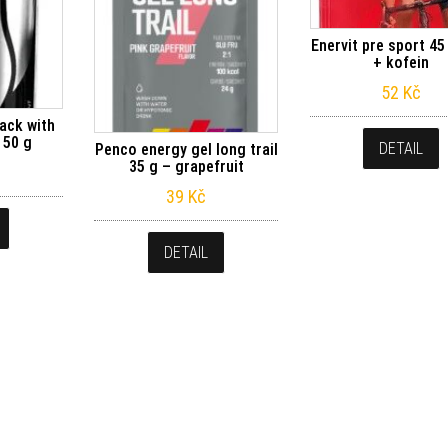
Enervit pre sport 45
+ kofein
52
Kč
ack with
 50 g
DETAIL
Penco energy gel long trail
35 g – grapefruit
39
Kč
DETAIL