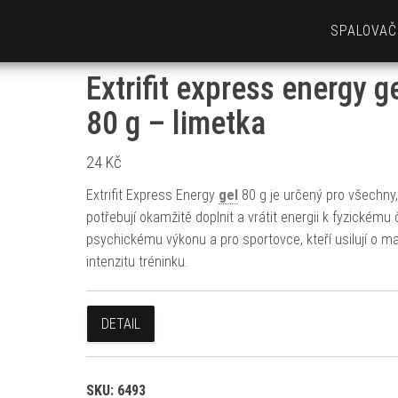
SPALOVAČ
Extrifit express energy g
80 g – limetka
24
Kč
Extrifit Express Energy
gel
80 g je určený pro všechny, 
potřebují okamžitě doplnit a vrátit energii k fyzickému 
psychickému výkonu a pro sportovce, kteří usilují o m
intenzitu tréninku.
DETAIL
SKU:
6493