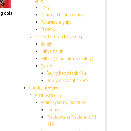
gripy
Háky
 g cola
Opasky a bederní pásy
Rukavice a gripy
Trhačky
Šejkry, barely a lahve na pití
Barely
Lahve na pití
Pillbox (zásobník na tablety)
Šejkry
Šejkry bez zásobníku
Šejkry se zásobníkem
Sportovní výživa
Aminokyseliny
Aminokyseliny jednotlivé
Taurine
Tryptophan (Tryptofan) / 5-
HTP