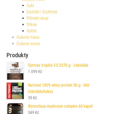
Cukr
Erytritol / Erythritol
Přírodní sirup
Stévia
Xylitol
Sušené maso
Sušené ovoce
Produkty
Syntrax trophix 5.0 2270 g - čokoláda
1 099
Kč
Nutrend 100% whey protein 30 g - bílá
čokoláda/kokos
39
Kč
Biotechusa mushroom complex 60 kapslí
349
Kč