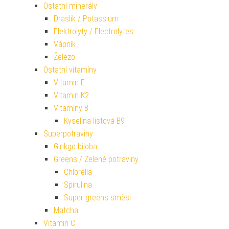
Ostatní minerály
Draslík / Potassium
Elektrolyty / Electrolytes
Vápník
Železo
Ostatní vitamíny
Vitamin E
Vitamin K2
Vitamíny B
Kyselina listová B9
Superpotraviny
Ginkgo biloba
Greens / Zelené potraviny
Chlorella
Spirulina
Super greens směsi
Matcha
Vitamin C