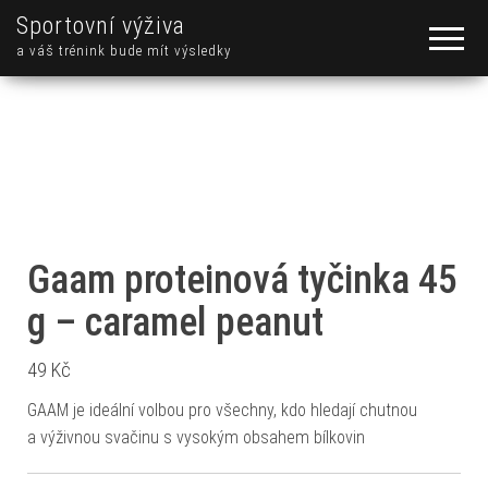
Sportovní výživa
a váš trénink bude mít výsledky
Gaam proteinová tyčinka 45
g – caramel peanut
49
Kč
GAAM je ideální volbou pro všechny, kdo hledají chutnou
a výživnou svačinu s vysokým obsahem bílkovin