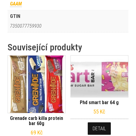
GAAM
GTIN
7350077759930
Související produkty
Phd smart bar 64 g
55
Kč
Grenade carb killa protein
bar 60g
DETAIL
69
Kč