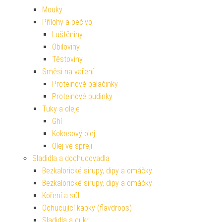
Mouky
Přílohy a pečivo
Luštěniny
Obiloviny
Těstoviny
Směsi na vaření
Proteinové palačinky
Proteinové pudinky
Tuky a oleje
Ghí
Kokosový olej
Olej ve spreji
Sladidla a dochucovadla
Bezkalorické sirupy, dipy a omáčky
Bezkalorické sirupy, dipy a omáčky
Koření a sůl
Ochucující kapky (flavdrops)
Sladidla a cukr