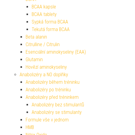
BCAA kapsle
BCAA tablety
Sypká forma BCAA
Tekutá forma BCAA
Beta alanin
Citrulline / Citrulin
Esenciální aminokyseliny (EAA)
Glutamin
Hovězí aminokyseliny
Anabolizéry a NO doplňky
Anabolizéry během tréninku
Anabolizéry po tréninku
Anabolizéry před tréninkem
Anabolizéry bez stimulantů
Anabolizéry se stimulanty
Formule vše v jednom
HMB
Nitrix Oxide