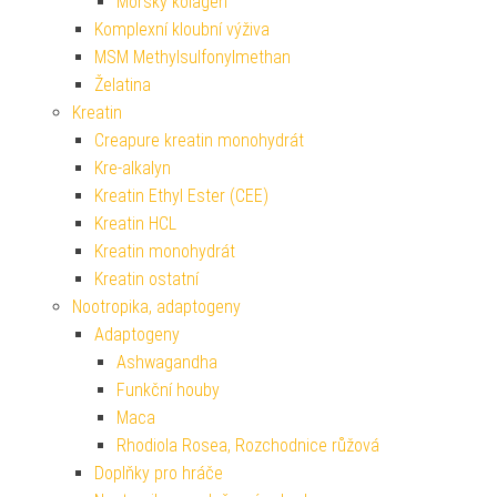
Mořský kolagen
Komplexní kloubní výživa
MSM Methylsulfonylmethan
Želatina
Kreatin
Creapure kreatin monohydrát
Kre-alkalyn
Kreatin Ethyl Ester (CEE)
Kreatin HCL
Kreatin monohydrát
Kreatin ostatní
Nootropika, adaptogeny
Adaptogeny
Ashwagandha
Funkční houby
Maca
Rhodiola Rosea, Rozchodnice růžová
Doplňky pro hráče