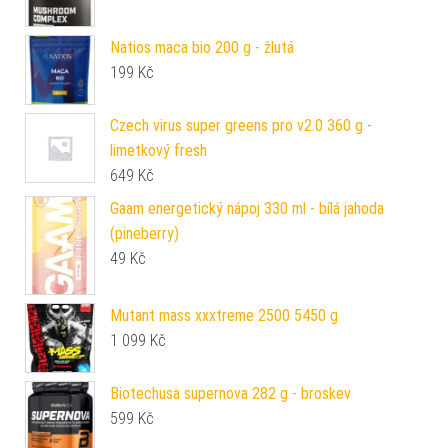
Natios maca bio 200 g - žlutá
199
Kč
Czech virus super greens pro v2.0 360 g -
limetkový fresh
649
Kč
Gaam energetický nápoj 330 ml - bílá jahoda
(pineberry)
49
Kč
Mutant mass xxxtreme 2500 5450 g
1 099
Kč
Biotechusa supernova 282 g - broskev
599
Kč