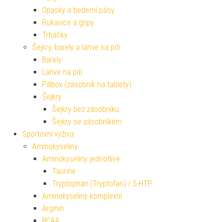
Opasky a bederní pásy
Rukavice a gripy
Trhačky
Šejkry, barely a lahve na pití
Barely
Lahve na pití
Pillbox (zásobník na tablety)
Šejkry
Šejkry bez zásobníku
Šejkry se zásobníkem
Sportovní výživa
Aminokyseliny
Aminokyseliny jednotlivé
Taurine
Tryptophan (Tryptofan) / 5-HTP
Aminokyseliny komplexní
Arginin
BCAA