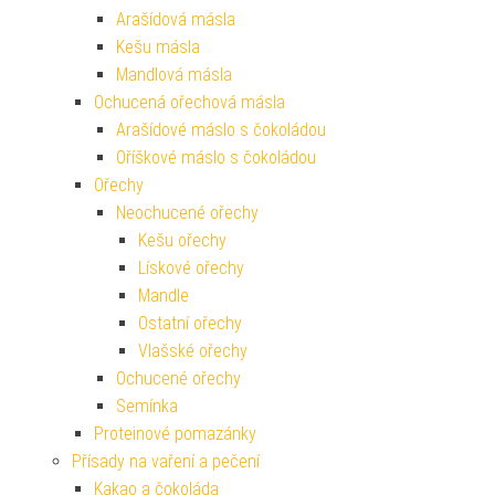
Arašídová másla
Kešu másla
Mandlová másla
Ochucená ořechová másla
Arašídové máslo s čokoládou
Oříškové máslo s čokoládou
Ořechy
Neochucené ořechy
Kešu ořechy
Lískové ořechy
Mandle
Ostatní ořechy
Vlašské ořechy
Ochucené ořechy
Semínka
Proteinové pomazánky
Přísady na vaření a pečení
Kakao a čokoláda