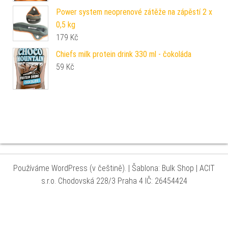
Power system neoprenové zátěže na zápěstí 2 x
0,5 kg
179
Kč
Chiefs milk protein drink 330 ml - čokoláda
59
Kč
Používáme WordPress (v češtině).
|
Šablona: Bulk Shop
| ACIT
s.r.o. Chodovská 228/3 Praha 4 IČ: 26454424