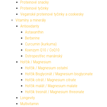
Proteinové snacky
Proteinové tyčinky
Veganské proteinové tyčinky a cookiesky
Vitamíny a minerály
Antioxidanty
Astaxanthin
Berberine
Curcumin (kurkuma)
Koenzym Q10 / CoQ10
Ostropestřec mariánský
Hořčík / Magnesium
Hořčík / Magnesium ostatní
Hořčík Bisglycinát / Magnesium bisglycinate
Hořčík citrát / Magnesium citrate
Hořčík malát / Magnesium malate
Hořčík treonát / Magnesium threonate
Longevity
Multivitamin