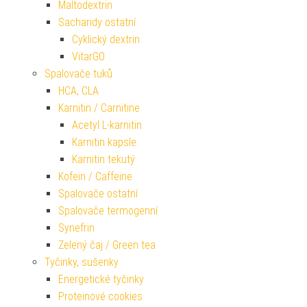
Maltodextrin
Sacharidy ostatní
Cyklický dextrin
VitarGO
Spalovače tuků
HCA, CLA
Karnitin / Carnitine
Acetyl L-karnitin
Karnitin kapsle
Karnitin tekutý
Kofein / Caffeine
Spalovače ostatní
Spalovače termogenní
Synefrin
Zelený čaj / Green tea
Tyčinky, sušenky
Energetické tyčinky
Proteinové cookies