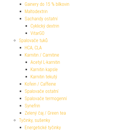
Gainery do 15 % bílkovin
Maltodextrin
Sacharidy ostatní
Cyklický dextrin
VitarGO
Spalovače tuků
HCA, CLA
Karnitin / Carnitine
Acetyl L-karnitin
Karnitin kapsle
Karnitin tekutý
Kofein / Caffeine
Spalovače ostatní
Spalovače termogenní
Synefrin
Zelený čaj / Green tea
Tyčinky, sušenky
Energetické tyčinky