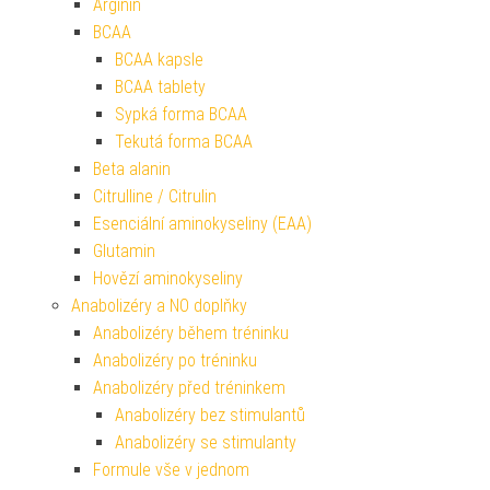
Arginin
BCAA
BCAA kapsle
BCAA tablety
Sypká forma BCAA
Tekutá forma BCAA
Beta alanin
Citrulline / Citrulin
Esenciální aminokyseliny (EAA)
Glutamin
Hovězí aminokyseliny
Anabolizéry a NO doplňky
Anabolizéry během tréninku
Anabolizéry po tréninku
Anabolizéry před tréninkem
Anabolizéry bez stimulantů
Anabolizéry se stimulanty
Formule vše v jednom