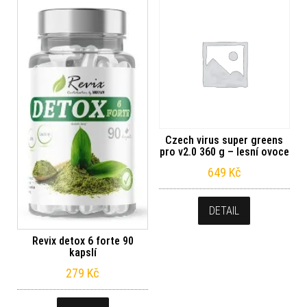
Czech virus super greens
pro v2.0 360 g – lesní ovoce
649
Kč
DETAIL
Revix detox 6 forte 90
kapslí
279
Kč