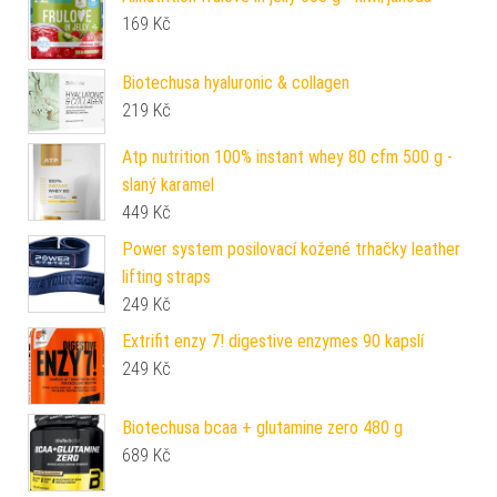
169
Kč
Biotechusa hyaluronic & collagen
219
Kč
Atp nutrition 100% instant whey 80 cfm 500 g -
slaný karamel
449
Kč
Power system posilovací kožené trhačky leather
lifting straps
249
Kč
Extrifit enzy 7! digestive enzymes 90 kapslí
249
Kč
Biotechusa bcaa + glutamine zero 480 g
689
Kč