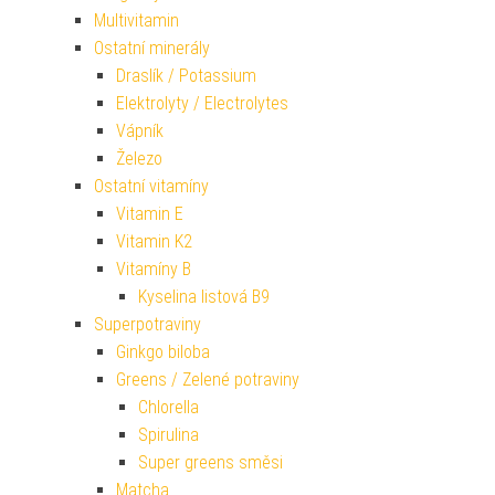
Multivitamin
Ostatní minerály
Draslík / Potassium
Elektrolyty / Electrolytes
Vápník
Železo
Ostatní vitamíny
Vitamin E
Vitamin K2
Vitamíny B
Kyselina listová B9
Superpotraviny
Ginkgo biloba
Greens / Zelené potraviny
Chlorella
Spirulina
Super greens směsi
Matcha