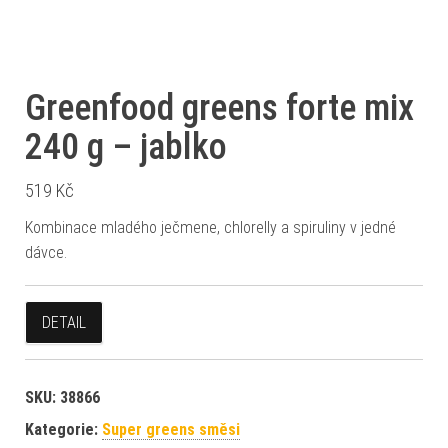
Greenfood greens forte mix
240 g – jablko
519
Kč
Kombinace mladého ječmene, chlorelly a spiruliny v jedné
dávce.
DETAIL
SKU:
38866
Kategorie:
Super greens směsi