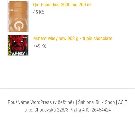
Qnt l-carnitine 2000 mg 700 ml
45
Kč
Mutant whey new 908 g - triple chocolate
749
Kč
Používáme WordPress (v češtině).
|
Šablona: Bulk Shop
| ACIT
s.r.o. Chodovská 228/3 Praha 4 IČ: 26454424