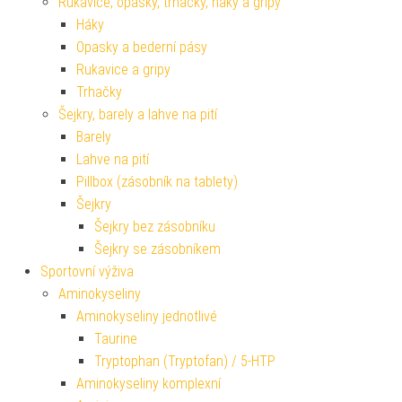
Rukavice, opasky, trhačky, háky a gripy
Háky
Opasky a bederní pásy
Rukavice a gripy
Trhačky
Šejkry, barely a lahve na pití
Barely
Lahve na pití
Pillbox (zásobník na tablety)
Šejkry
Šejkry bez zásobníku
Šejkry se zásobníkem
Sportovní výživa
Aminokyseliny
Aminokyseliny jednotlivé
Taurine
Tryptophan (Tryptofan) / 5-HTP
Aminokyseliny komplexní