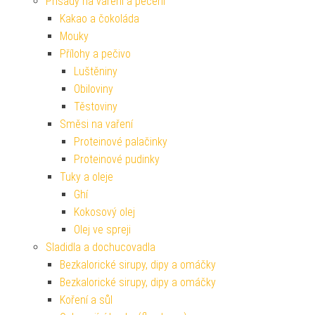
Přísady na vaření a pečení
Kakao a čokoláda
Mouky
Přílohy a pečivo
Luštěniny
Obiloviny
Těstoviny
Směsi na vaření
Proteinové palačinky
Proteinové pudinky
Tuky a oleje
Ghí
Kokosový olej
Olej ve spreji
Sladidla a dochucovadla
Bezkalorické sirupy, dipy a omáčky
Bezkalorické sirupy, dipy a omáčky
Koření a sůl