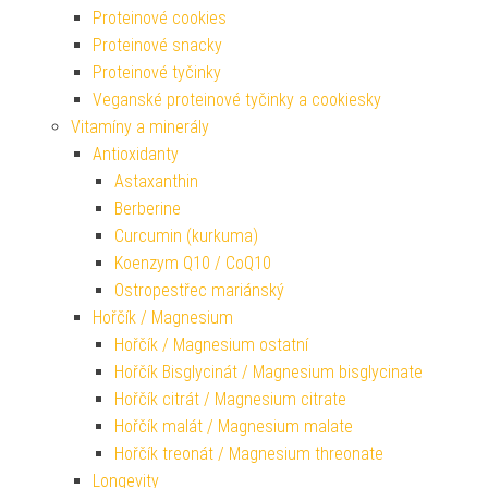
Proteinové cookies
Proteinové snacky
Proteinové tyčinky
Veganské proteinové tyčinky a cookiesky
Vitamíny a minerály
Antioxidanty
Astaxanthin
Berberine
Curcumin (kurkuma)
Koenzym Q10 / CoQ10
Ostropestřec mariánský
Hořčík / Magnesium
Hořčík / Magnesium ostatní
Hořčík Bisglycinát / Magnesium bisglycinate
Hořčík citrát / Magnesium citrate
Hořčík malát / Magnesium malate
Hořčík treonát / Magnesium threonate
Longevity