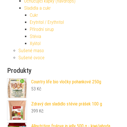
Ochucující kapky (flavdrops)
Sladidla a cukr
Cukr
Erytritol / Erythritol
Přírodní sirup
Stévia
Xylitol
Sušené maso
Sušené ovoce
Produkty
Country life bio vločky pohankové 250g
53
Kč
Zdravý den sladidlo stévie prášek 100 g
399
Kč
Allnutrition frulove in jelly 500 g - kiwi/jahoda