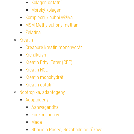
Kolagen ostatní
Mořský kolagen
Komplexní kloubní výživa
MSM Methylsulfonylmethan
Želatina
Kreatin
Creapure kreatin monohydrát
Kre-alkalyn
Kreatin Ethyl Ester (CEE)
Kreatin HCL
Kreatin monohydrát
Kreatin ostatní
Nootropika, adaptogeny
Adaptogeny
Ashwagandha
Funkční houby
Maca
Rhodiola Rosea, Rozchodnice růžová