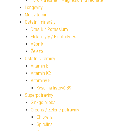
Hořčík treonát / Magnesium threonate
Longevity
Multivitamin
Ostatní minerály
Draslík / Potassium
Elektrolyty / Electrolytes
Vápník
Železo
Ostatní vitamíny
Vitamin E
Vitamin K2
Vitamíny B
Kyselina listová B9
Superpotraviny
Ginkgo biloba
Greens / Zelené potraviny
Chlorella
Spirulina