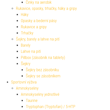
Činky na aerobik
Rukavice, opasky, trhačky, háky a gripy
Háky
Opasky a bederní pásy
Rukavice a gripy
Trhačky
Šejkry, barely a lahve na pití
Barely
Lahve na pití
Pillbox (zásobník na tablety)
Šejkry
Šejkry bez zásobníku
Šejkry se zásobníkem
Sportovní výživa
Aminokyseliny
Aminokyseliny jednotlivé
Taurine
Tryptophan (Tryptofan) / 5-HTP