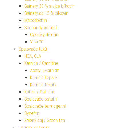
Gainery 30 % a více bílkovin
Gainery do 15 % bílkovin
Maltodextrin
Sacharidy ostatní
Cyklický dextrin
VitarGO
Spalovače tuků
HCA, CLA
Karnitin / Carnitine
Acetyl L-karnitin
Karnitin kapsle
Karnitin tekutý
Kofein / Caffeine
Spalovače ostatní
Spalovače termogenní
Synefrin
Zelený čaj / Green tea
Tyčinky, sušenky