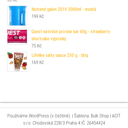
Nutrend galon 2019 2000ml - modrá
199
Kč
Quest nutrition protein bar 60g - strawberry
shortcake výprodej
75
Kč
Lifelike salty sauce 250 g - bbq
169
Kč
Používáme WordPress (v češtině).
|
Šablona: Bulk Shop
| ACIT
s.r.o. Chodovská 228/3 Praha 4 IČ: 26454424