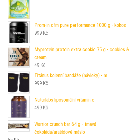
Prom-in cfm pure performance 1000 g - kokos
999
Kč
Myprotein protein extra cookie 75 g - cookies &
cream
49
Kč
Titánus kolenní bandáže (návleky) - m
999
Kč
Naturlabs liposomální vitamín c
499
Kč
Warrior crunch bar 64 g - tmavá
čokoláda/arašídové máslo
55
Kč