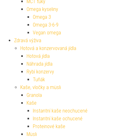
MCT tuky
Omega kyseliny
Omega 3
Omega 3-6-9
Vegan omega
Zdravá výživa
Hotová a konzervovaná jídla
Hotová jídla
Náhrada jídla
Rybí konzervy
Tuňák
Kaše, vločky a müsli
Granola
Kaše
Instantní kaše neochucené
Instantní kaše ochucené
Proteinové kaše
Müsli