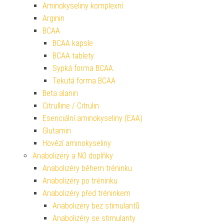
Aminokyseliny komplexní
Arginin
BCAA
BCAA kapsle
BCAA tablety
Sypká forma BCAA
Tekutá forma BCAA
Beta alanin
Citrulline / Citrulin
Esenciální aminokyseliny (EAA)
Glutamin
Hovězí aminokyseliny
Anabolizéry a NO doplňky
Anabolizéry během tréninku
Anabolizéry po tréninku
Anabolizéry před tréninkem
Anabolizéry bez stimulantů
Anabolizéry se stimulanty