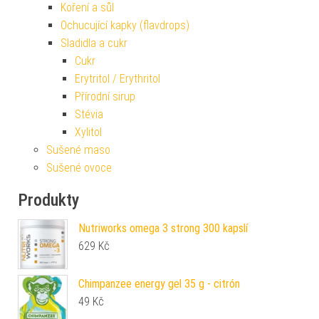
Koření a sůl
Ochucující kapky (flavdrops)
Sladidla a cukr
Cukr
Erytritol / Erythritol
Přírodní sirup
Stévia
Xylitol
Sušené maso
Sušené ovoce
Produkty
Nutriworks omega 3 strong 300 kapslí
629
Kč
Chimpanzee energy gel 35 g - citrón
49
Kč