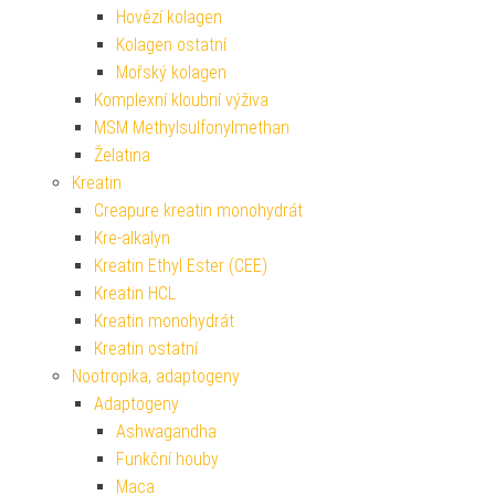
Hovězí kolagen
Kolagen ostatní
Mořský kolagen
Komplexní kloubní výživa
MSM Methylsulfonylmethan
Želatina
Kreatin
Creapure kreatin monohydrát
Kre-alkalyn
Kreatin Ethyl Ester (CEE)
Kreatin HCL
Kreatin monohydrát
Kreatin ostatní
Nootropika, adaptogeny
Adaptogeny
Ashwagandha
Funkční houby
Maca