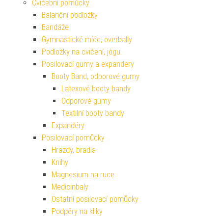
Cvičební pomůcky
Balanční podložky
Bandáže
Gymnastické míče, overbally
Podložky na cvičení, jógu
Posilovací gumy a expandery
Booty Band, odporové gumy
Latexové booty bandy
Odporové gumy
Textilní booty bandy
Expandéry
Posilovací pomůcky
Hrazdy, bradla
Knihy
Magnesium na ruce
Medicinbaly
Ostatní posilovací pomůcky
Podpěry na kliky