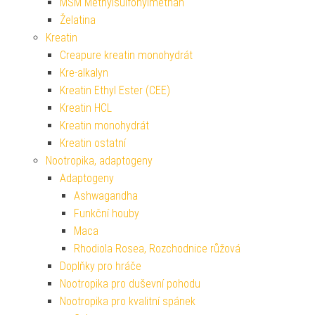
MSM Methylsulfonylmethan
Želatina
Kreatin
Creapure kreatin monohydrát
Kre-alkalyn
Kreatin Ethyl Ester (CEE)
Kreatin HCL
Kreatin monohydrát
Kreatin ostatní
Nootropika, adaptogeny
Adaptogeny
Ashwagandha
Funkční houby
Maca
Rhodiola Rosea, Rozchodnice růžová
Doplňky pro hráče
Nootropika pro duševní pohodu
Nootropika pro kvalitní spánek