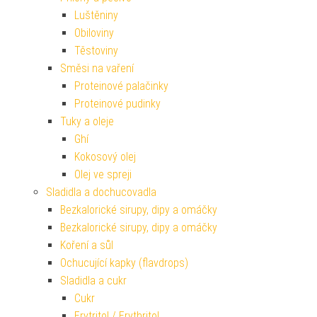
Luštěniny
Obiloviny
Těstoviny
Směsi na vaření
Proteinové palačinky
Proteinové pudinky
Tuky a oleje
Ghí
Kokosový olej
Olej ve spreji
Sladidla a dochucovadla
Bezkalorické sirupy, dipy a omáčky
Bezkalorické sirupy, dipy a omáčky
Koření a sůl
Ochucující kapky (flavdrops)
Sladidla a cukr
Cukr
Erytritol / Erythritol