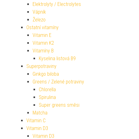
Elektrolyty / Electrolytes
Vápník
Železo
Ostatní vitamíny
Vitamin E
Vitamin K2
Vitamíny B
Kyselina listová B9
Superpotraviny
Ginkgo biloba
Greens / Zelené potraviny
Chlorella
Spirulina
Super greens směsi
Matcha
Vitamin C
Vitamin D3
Vitamin D3