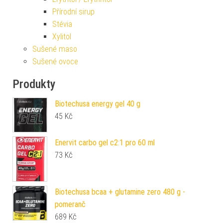
Přírodní sirup
Stévia
Xylitol
Sušené maso
Sušené ovoce
Produkty
Biotechusa energy gel 40 g
45
Kč
Enervit carbo gel c2:1 pro 60 ml
73
Kč
Biotechusa bcaa + glutamine zero 480 g -
pomeranč
689
Kč