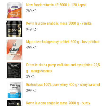
Now foods vitamin d3 5000 iu 120 kapslí
269
Kč
Kevin levrone anabolic mass 3000 g - vanilka
949
Kč
Myprotein kolagenový prášek 600 g - bez příchuti
499
Kč
Prom-in nitrox pump caffeine and synephrine 22,5
g - mango/ananas
39
Kč
Biotechusa 100% pure whey 400 g - slaný karamel
399
Kč
Kevin levrone anabolic mass 7000 g - bunty