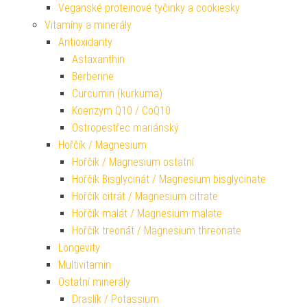
Veganské proteinové tyčinky a cookiesky
Vitamíny a minerály
Antioxidanty
Astaxanthin
Berberine
Curcumin (kurkuma)
Koenzym Q10 / CoQ10
Ostropestřec mariánský
Hořčík / Magnesium
Hořčík / Magnesium ostatní
Hořčík Bisglycinát / Magnesium bisglycinate
Hořčík citrát / Magnesium citrate
Hořčík malát / Magnesium malate
Hořčík treonát / Magnesium threonate
Longevity
Multivitamin
Ostatní minerály
Draslík / Potassium