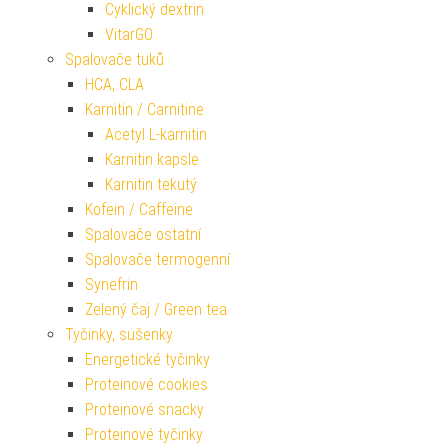
Cyklický dextrin
VitarGO
Spalovače tuků
HCA, CLA
Karnitin / Carnitine
Acetyl L-karnitin
Karnitin kapsle
Karnitin tekutý
Kofein / Caffeine
Spalovače ostatní
Spalovače termogenní
Synefrin
Zelený čaj / Green tea
Tyčinky, sušenky
Energetické tyčinky
Proteinové cookies
Proteinové snacky
Proteinové tyčinky