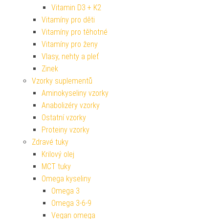
Vitamin D3 + K2
Vitamíny pro děti
Vitamíny pro těhotné
Vitamíny pro ženy
Vlasy, nehty a pleť
Zinek
Vzorky suplementů
Aminokyseliny vzorky
Anabolizéry vzorky
Ostatní vzorky
Proteiny vzorky
Zdravé tuky
Krilový olej
MCT tuky
Omega kyseliny
Omega 3
Omega 3-6-9
Vegan omega