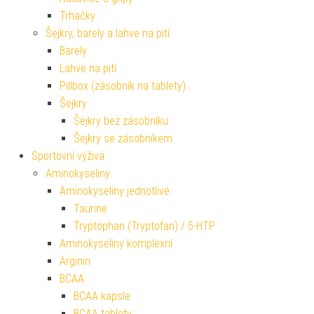
Trhačky
Šejkry, barely a lahve na pití
Barely
Lahve na pití
Pillbox (zásobník na tablety)
Šejkry
Šejkry bez zásobníku
Šejkry se zásobníkem
Sportovní výživa
Aminokyseliny
Aminokyseliny jednotlivé
Taurine
Tryptophan (Tryptofan) / 5-HTP
Aminokyseliny komplexní
Arginin
BCAA
BCAA kapsle
BCAA tablety