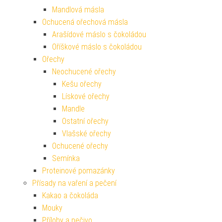
Mandlová másla
Ochucená ořechová másla
Arašídové máslo s čokoládou
Oříškové máslo s čokoládou
Ořechy
Neochucené ořechy
Kešu ořechy
Lískové ořechy
Mandle
Ostatní ořechy
Vlašské ořechy
Ochucené ořechy
Semínka
Proteinové pomazánky
Přísady na vaření a pečení
Kakao a čokoláda
Mouky
Přílohy a pečivo