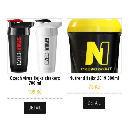
Czech virus šejkr shakerx
Nutrend šejkr 2019 300ml
700 ml
75
Kč
199
Kč
DETAIL
DETAIL