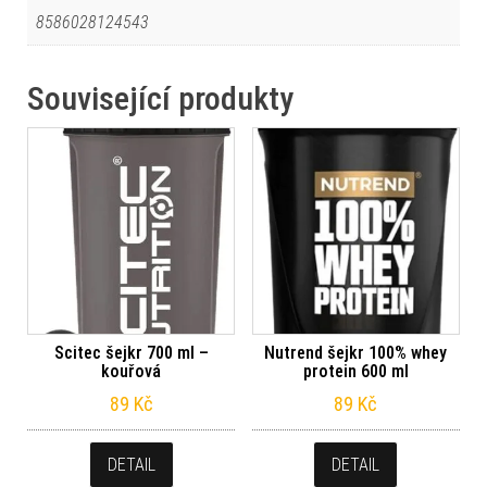
8586028124543
Související produkty
Scitec šejkr 700 ml –
Nutrend šejkr 100% whey
kouřová
protein 600 ml
89
Kč
89
Kč
DETAIL
DETAIL