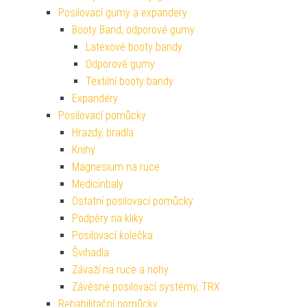
Posilovací gumy a expandery
Booty Band, odporové gumy
Latexové booty bandy
Odporové gumy
Textilní booty bandy
Expandéry
Posilovací pomůcky
Hrazdy, bradla
Knihy
Magnesium na ruce
Medicinbaly
Ostatní posilovací pomůcky
Podpěry na kliky
Posilovací kolečka
Švihadla
Závaží na ruce a nohy
Závěsné posilovací systémy, TRX
Rehabilitační pomůcky