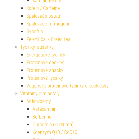
Karnitin tekutý
Kofein / Caffeine
Spalovače ostatní
Spalovače termogenní
Synefrin
Zelený čaj / Green tea
Tyčinky, sušenky
Energetické tyčinky
Proteinové cookies
Proteinové snacky
Proteinové tyčinky
Veganské proteinové tyčinky a cookiesky
Vitamíny a minerály
Antioxidanty
Astaxanthin
Berberine
Curcumin (kurkuma)
Koenzym Q10 / CoQ10