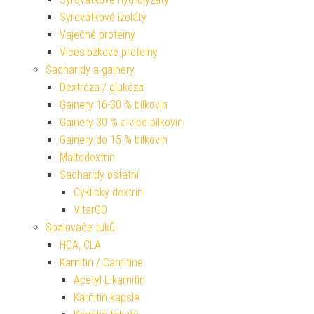
Syrovátkové izoláty
Vaječné proteiny
Vícesložkové proteiny
Sacharidy a gainery
Dextróza / glukóza
Gainery 16-30 % bílkovin
Gainery 30 % a více bílkovin
Gainery do 15 % bílkovin
Maltodextrin
Sacharidy ostatní
Cyklický dextrin
VitarGO
Spalovače tuků
HCA, CLA
Karnitin / Carnitine
Acetyl L-karnitin
Karnitin kapsle