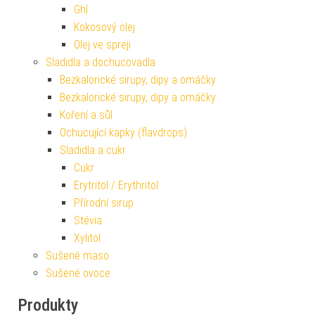
Ghí
Kokosový olej
Olej ve spreji
Sladidla a dochucovadla
Bezkalorické sirupy, dipy a omáčky
Bezkalorické sirupy, dipy a omáčky
Koření a sůl
Ochucující kapky (flavdrops)
Sladidla a cukr
Cukr
Erytritol / Erythritol
Přírodní sirup
Stévia
Xylitol
Sušené maso
Sušené ovoce
Produkty