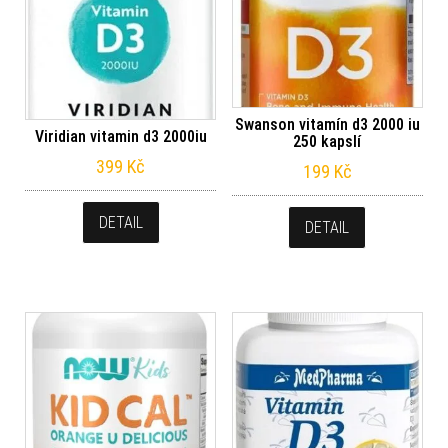
Swanson vitamín d3 2000 iu
Viridian vitamin d3 2000iu
250 kapslí
399
Kč
199
Kč
DETAIL
DETAIL