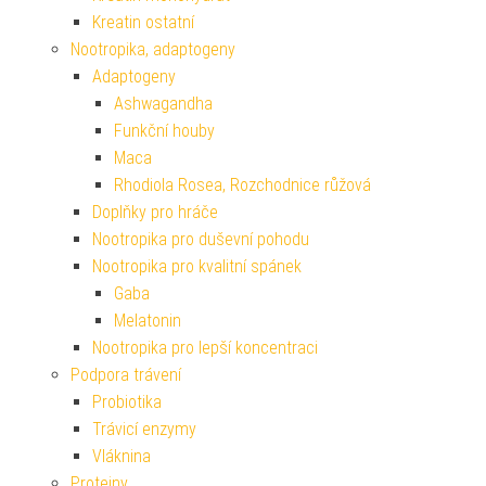
Kreatin ostatní
Nootropika, adaptogeny
Adaptogeny
Ashwagandha
Funkční houby
Maca
Rhodiola Rosea, Rozchodnice růžová
Doplňky pro hráče
Nootropika pro duševní pohodu
Nootropika pro kvalitní spánek
Gaba
Melatonin
Nootropika pro lepší koncentraci
Podpora trávení
Probiotika
Trávicí enzymy
Vláknina
Proteiny