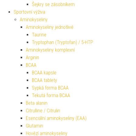
Šejkry se zásobníkem
Sportovní výživa
Aminokyseliny
Aminokyseliny jednotlivé
Taurine
Tryptophan (Tryptofan) / 5-HTP
Aminokyseliny komplexní
Arginin
BCAA
BCAA kapsle
BCAA tablety
Sypká forma BCAA
Tekutá forma BCAA
Beta alanin
Citrulline / Citrulin
Esenciální aminokyseliny (EAA)
Glutamin
Hovězí aminokyseliny