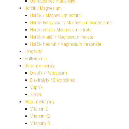
Ostropestřec mariánský
Hořčík / Magnesium
Hořčík / Magnesium ostatní
Hořčík Bisglycinát / Magnesium bisglycinate
Hořčík citrát / Magnesium citrate
Hořčík malát / Magnesium malate
Hořčík treonát / Magnesium threonate
Longevity
Multivitamin
Ostatní minerály
Draslík / Potassium
Elektrolyty / Electrolytes
Vápník
Železo
Ostatní vitamíny
Vitamin E
Vitamin K2
Vitamíny B