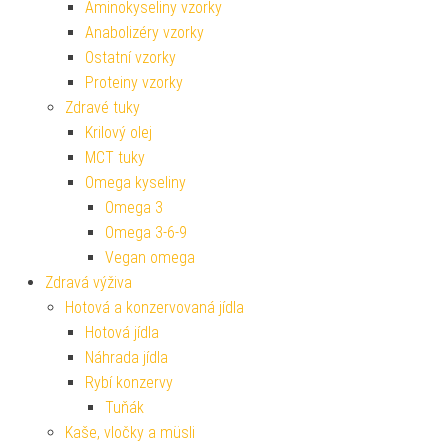
Aminokyseliny vzorky
Anabolizéry vzorky
Ostatní vzorky
Proteiny vzorky
Zdravé tuky
Krilový olej
MCT tuky
Omega kyseliny
Omega 3
Omega 3-6-9
Vegan omega
Zdravá výživa
Hotová a konzervovaná jídla
Hotová jídla
Náhrada jídla
Rybí konzervy
Tuňák
Kaše, vločky a müsli