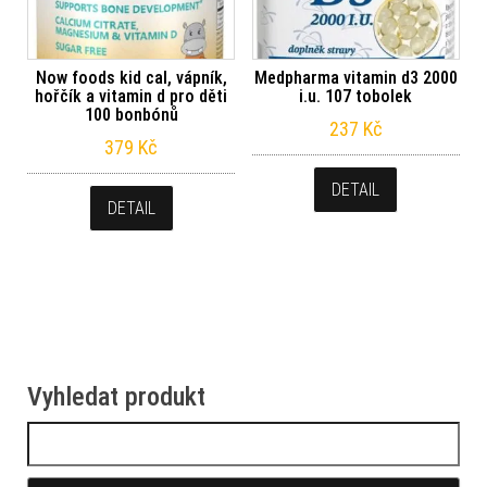
Now foods kid cal, vápník,
Medpharma vitamin d3 2000
hořčík a vitamin d pro děti
i.u. 107 tobolek
100 bonbónů
237
Kč
379
Kč
DETAIL
DETAIL
Vyhledat produkt
Vyhledávání