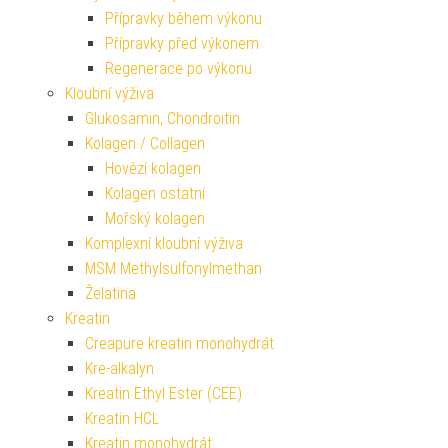
Přípravky během výkonu
Přípravky před výkonem
Regenerace po výkonu
Kloubní výživa
Glukosamin, Chondroitin
Kolagen / Collagen
Hovězí kolagen
Kolagen ostatní
Mořský kolagen
Komplexní kloubní výživa
MSM Methylsulfonylmethan
Želatina
Kreatin
Creapure kreatin monohydrát
Kre-alkalyn
Kreatin Ethyl Ester (CEE)
Kreatin HCL
Kreatin monohydrát