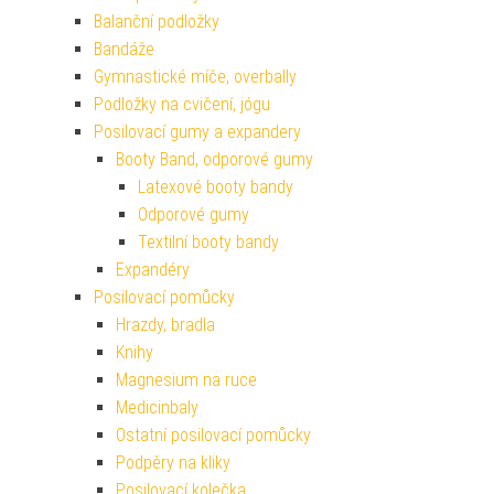
Balanční podložky
Bandáže
Gymnastické míče, overbally
Podložky na cvičení, jógu
Posilovací gumy a expandery
Booty Band, odporové gumy
Latexové booty bandy
Odporové gumy
Textilní booty bandy
Expandéry
Posilovací pomůcky
Hrazdy, bradla
Knihy
Magnesium na ruce
Medicinbaly
Ostatní posilovací pomůcky
Podpěry na kliky
Posilovací kolečka