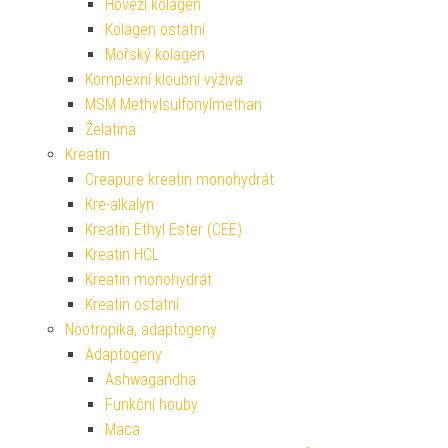
Hovězí kolagen
Kolagen ostatní
Mořský kolagen
Komplexní kloubní výživa
MSM Methylsulfonylmethan
Želatina
Kreatin
Creapure kreatin monohydrát
Kre-alkalyn
Kreatin Ethyl Ester (CEE)
Kreatin HCL
Kreatin monohydrát
Kreatin ostatní
Nootropika, adaptogeny
Adaptogeny
Ashwagandha
Funkční houby
Maca