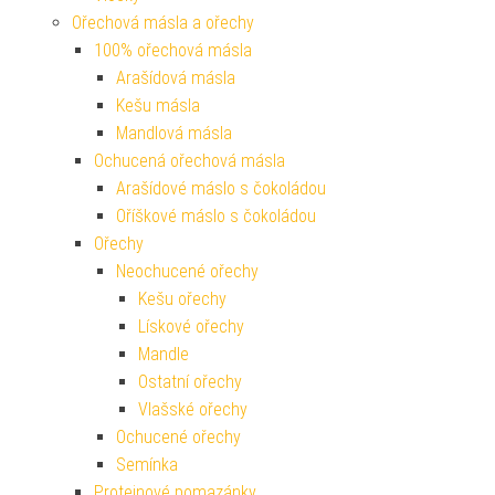
Ořechová másla a ořechy
100% ořechová másla
Arašídová másla
Kešu másla
Mandlová másla
Ochucená ořechová másla
Arašídové máslo s čokoládou
Oříškové máslo s čokoládou
Ořechy
Neochucené ořechy
Kešu ořechy
Lískové ořechy
Mandle
Ostatní ořechy
Vlašské ořechy
Ochucené ořechy
Semínka
Proteinové pomazánky