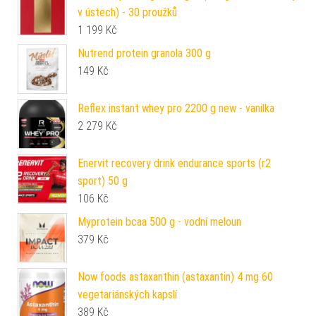
v ústech) - 30 proužků
1 199
Kč
Nutrend protein granola 300 g
149
Kč
Reflex instant whey pro 2200 g new - vanilka
2 279
Kč
Enervit recovery drink endurance sports (r2
sport) 50 g
106
Kč
Myprotein bcaa 500 g - vodní meloun
379
Kč
Now foods astaxanthin (astaxantin) 4 mg 60
vegetariánských kapslí
389
Kč