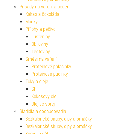
Přísady na vaření a pečení
Kakao a čokoláda
Mouky
Přílohy a pečivo
Luštěniny
Obiloviny
Těstoviny
Směsi na vaření
Proteinové palačinky
Proteinové pudinky
Tuky a oleje
Ghí
Kokosový olej
Olej ve spreji
Sladidla a dochucovadla
Bezkalorické sirupy, dipy a omáčky
Bezkalorické sirupy, dipy a omáčky
Koření a sůl