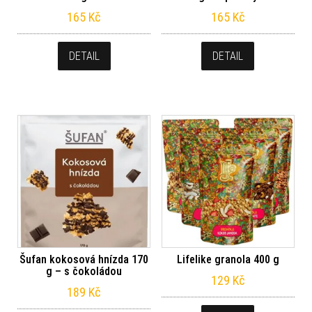
165
Kč
165
Kč
DETAIL
DETAIL
Šufan kokosová hnízda 170
Lifelike granola 400 g
g – s čokoládou
129
Kč
189
Kč