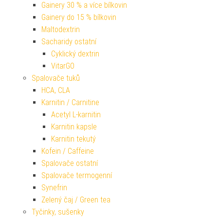
Gainery 30 % a více bílkovin
Gainery do 15 % bílkovin
Maltodextrin
Sacharidy ostatní
Cyklický dextrin
VitarGO
Spalovače tuků
HCA, CLA
Karnitin / Carnitine
Acetyl L-karnitin
Karnitin kapsle
Karnitin tekutý
Kofein / Caffeine
Spalovače ostatní
Spalovače termogenní
Synefrin
Zelený čaj / Green tea
Tyčinky, sušenky