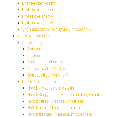
Energetické tyčinky
Proteinové cookies
Proteinové snacky
Proteinové tyčinky
Veganské proteinové tyčinky a cookiesky
Vitamíny a minerály
Antioxidanty
Astaxanthin
Berberine
Curcumin (kurkuma)
Koenzym Q10 / CoQ10
Ostropestřec mariánský
Hořčík / Magnesium
Hořčík / Magnesium ostatní
Hořčík Bisglycinát / Magnesium bisglycinate
Hořčík citrát / Magnesium citrate
Hořčík malát / Magnesium malate
Hořčík treonát / Magnesium threonate