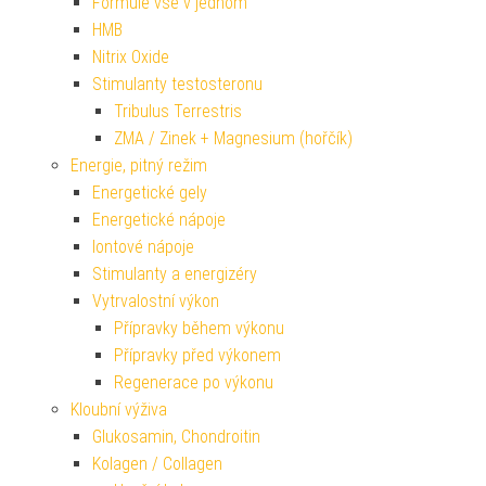
Formule vše v jednom
HMB
Nitrix Oxide
Stimulanty testosteronu
Tribulus Terrestris
ZMA / Zinek + Magnesium (hořčík)
Energie, pitný režim
Energetické gely
Energetické nápoje
Iontové nápoje
Stimulanty a energizéry
Vytrvalostní výkon
Přípravky během výkonu
Přípravky před výkonem
Regenerace po výkonu
Kloubní výživa
Glukosamin, Chondroitin
Kolagen / Collagen