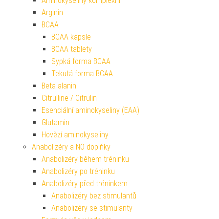
Aminokyseliny komplexní
Arginin
BCAA
BCAA kapsle
BCAA tablety
Sypká forma BCAA
Tekutá forma BCAA
Beta alanin
Citrulline / Citrulin
Esenciální aminokyseliny (EAA)
Glutamin
Hovězí aminokyseliny
Anabolizéry a NO doplňky
Anabolizéry během tréninku
Anabolizéry po tréninku
Anabolizéry před tréninkem
Anabolizéry bez stimulantů
Anabolizéry se stimulanty