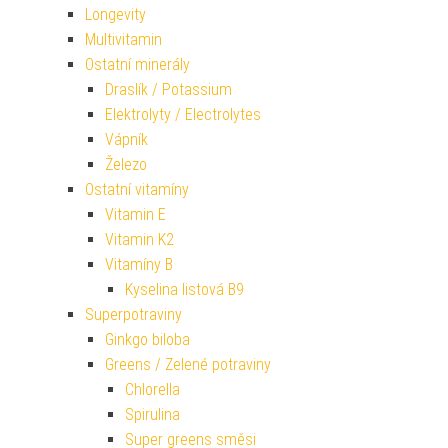
Longevity
Multivitamin
Ostatní minerály
Draslík / Potassium
Elektrolyty / Electrolytes
Vápník
Železo
Ostatní vitamíny
Vitamin E
Vitamin K2
Vitamíny B
Kyselina listová B9
Superpotraviny
Ginkgo biloba
Greens / Zelené potraviny
Chlorella
Spirulina
Super greens směsi