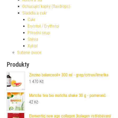
Ochucující kapky (flavdrops)
Sladidla a cukr
Cukr
Erytritol / Erythritol
Přírodní sirup
Stévia
Xylitol
Sušené ovoce
Produkty
Zinzino balanceoil+ 300 ml - grep/citron/limetka
1 470
Kč
Matcha tea bio matcha shake 30 g - pomeranč
42
Kč
Elementiq new age collagen (kolagen vstřebávaný