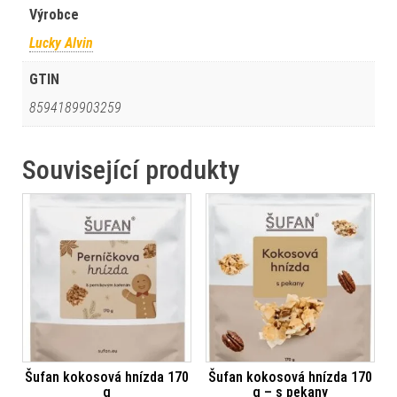
Výrobce
Lucky Alvin
GTIN
8594189903259
Související produkty
Šufan kokosová hnízda 170
Šufan kokosová hnízda 170
g
g – s pekany