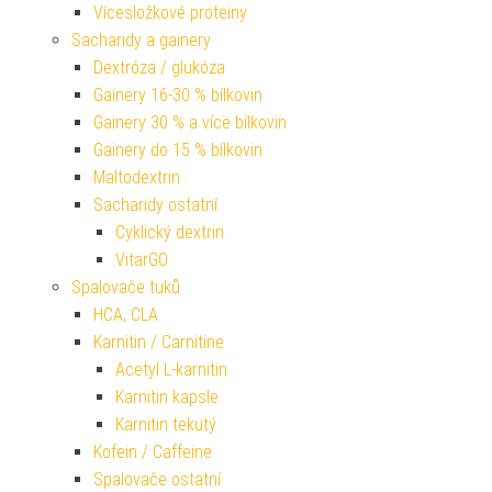
Vícesložkové proteiny
Sacharidy a gainery
Dextróza / glukóza
Gainery 16-30 % bílkovin
Gainery 30 % a více bílkovin
Gainery do 15 % bílkovin
Maltodextrin
Sacharidy ostatní
Cyklický dextrin
VitarGO
Spalovače tuků
HCA, CLA
Karnitin / Carnitine
Acetyl L-karnitin
Karnitin kapsle
Karnitin tekutý
Kofein / Caffeine
Spalovače ostatní