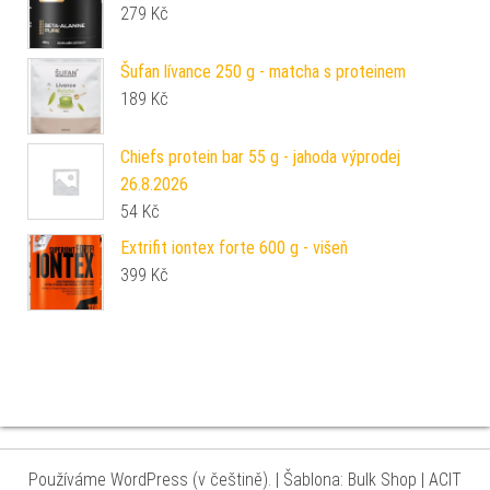
279
Kč
Šufan lívance 250 g - matcha s proteinem
189
Kč
Chiefs protein bar 55 g - jahoda výprodej
26.8.2026
54
Kč
Extrifit iontex forte 600 g - višeň
399
Kč
Používáme WordPress (v češtině).
|
Šablona: Bulk Shop
| ACIT