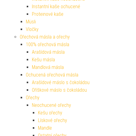
Instantní kaše ochucené
Proteinové kaše
Müsli
Vločky
Ořechová másla a ořechy
100% ořechová másla
Arašídová másla
Kešu másla
Mandlová másla
Ochucená ořechová másla
Arašídové máslo s čokoládou
Oříškové máslo s čokoládou
Ořechy
Neochucené ořechy
Kešu ořechy
Lískové ořechy
Mandle
Ostatní ořechy