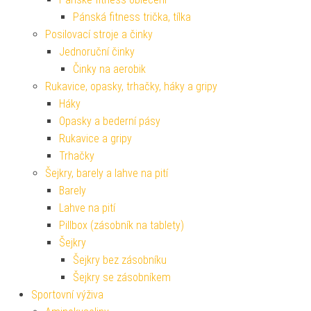
Pánská fitness trička, tílka
Posilovací stroje a činky
Jednoruční činky
Činky na aerobik
Rukavice, opasky, trhačky, háky a gripy
Háky
Opasky a bederní pásy
Rukavice a gripy
Trhačky
Šejkry, barely a lahve na pití
Barely
Lahve na pití
Pillbox (zásobník na tablety)
Šejkry
Šejkry bez zásobníku
Šejkry se zásobníkem
Sportovní výživa