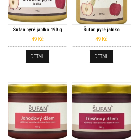
Šufan pyré jablko 190 g
Šufan pyré jablko
49
Kč
49
Kč
DETAIL
DETAIL