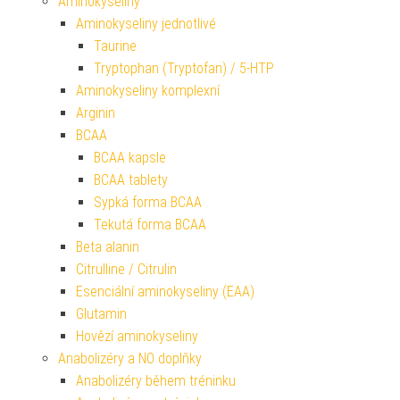
Aminokyseliny
Aminokyseliny jednotlivé
Taurine
Tryptophan (Tryptofan) / 5-HTP
Aminokyseliny komplexní
Arginin
BCAA
BCAA kapsle
BCAA tablety
Sypká forma BCAA
Tekutá forma BCAA
Beta alanin
Citrulline / Citrulin
Esenciální aminokyseliny (EAA)
Glutamin
Hovězí aminokyseliny
Anabolizéry a NO doplňky
Anabolizéry během tréninku