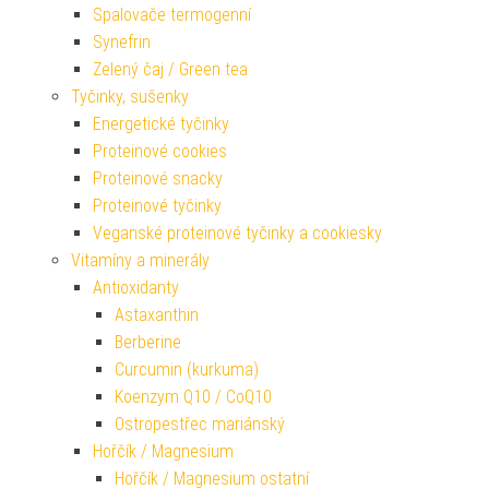
Spalovače termogenní
Synefrin
Zelený čaj / Green tea
Tyčinky, sušenky
Energetické tyčinky
Proteinové cookies
Proteinové snacky
Proteinové tyčinky
Veganské proteinové tyčinky a cookiesky
Vitamíny a minerály
Antioxidanty
Astaxanthin
Berberine
Curcumin (kurkuma)
Koenzym Q10 / CoQ10
Ostropestřec mariánský
Hořčík / Magnesium
Hořčík / Magnesium ostatní