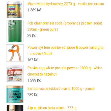
Miami vibes hydrowhey 2270 g - vanilla ice-cream
1 389
Kč
Fcb clear protein soda (probrands protein soda)
330ml - green burst
39
Kč
Power system posilovač zápěstí power hand grip
- oranžová/šedá
167
Kč
Per4m egg white protein powder 1800 g - white
chocolate hazelnut
1 299
Kč
Biotechusa arašídové máslo 1000 g - jemné
289
Kč
Atp nutrition beta alanin - 555 g