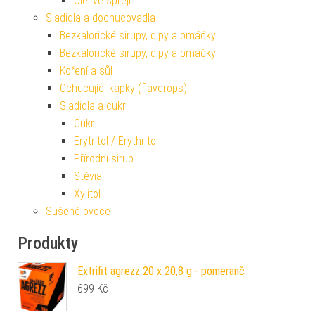
Olej ve spreji
Sladidla a dochucovadla
Bezkalorické sirupy, dipy a omáčky
Bezkalorické sirupy, dipy a omáčky
Koření a sůl
Ochucující kapky (flavdrops)
Sladidla a cukr
Cukr
Erytritol / Erythritol
Přírodní sirup
Stévia
Xylitol
Sušené ovoce
Produkty
Extrifit agrezz 20 x 20,8 g - pomeranč
699
Kč