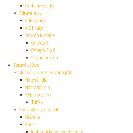
Proteiny vzorky
Zdravé tuky
Krilový olej
MCT tuky
Omega kyseliny
Omega 3
Omega 3-6-9
Vegan omega
Zdravá výživa
Hotová a konzervovaná jídla
Hotová jídla
Náhrada jídla
Rybí konzervy
Tuňák
Kaše, vločky a müsli
Granola
Kaše
Instantní kaše neochucené