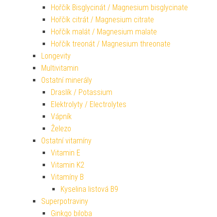
Hořčík Bisglycinát / Magnesium bisglycinate
Hořčík citrát / Magnesium citrate
Hořčík malát / Magnesium malate
Hořčík treonát / Magnesium threonate
Longevity
Multivitamin
Ostatní minerály
Draslík / Potassium
Elektrolyty / Electrolytes
Vápník
Železo
Ostatní vitamíny
Vitamin E
Vitamin K2
Vitamíny B
Kyselina listová B9
Superpotraviny
Ginkgo biloba