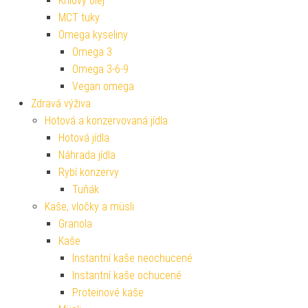
Krilový olej
MCT tuky
Omega kyseliny
Omega 3
Omega 3-6-9
Vegan omega
Zdravá výživa
Hotová a konzervovaná jídla
Hotová jídla
Náhrada jídla
Rybí konzervy
Tuňák
Kaše, vločky a müsli
Granola
Kaše
Instantní kaše neochucené
Instantní kaše ochucené
Proteinové kaše