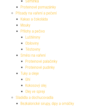
Semínka
Proteinové pomazánky
Přísady na vaření a pečení
Kakao a čokoláda
Mouky
Přílohy a pečivo
Luštěniny
Obiloviny
Těstoviny
Směsi na vaření
Proteinové palačinky
Proteinové pudinky
Tuky a oleje
Ghí
Kokosový olej
Olej ve spreji
Sladidla a dochucovadla
Bezkalorické sirupy, dipy a omáčky