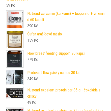
39
Kč
Nutrend curcumin (kurkuma) + bioperine + vitamin
d 60 kapslí
390
Kč
Šufan arašídové máslo
139
Kč
Flow breastfeeding support 90 kapslí
779
Kč
Probeast flow pásky na nos 30 ks
349
Kč
Nutrend excelent protein bar 85 g - čokoláda s
oříšky
49
Kč
Nutrend excelent protein bar 85 g - černý rybíz s