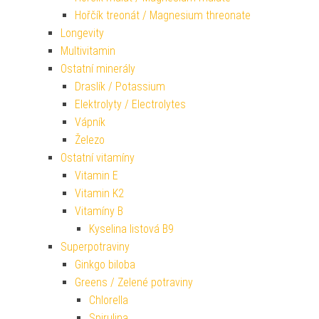
Hořčík treonát / Magnesium threonate
Longevity
Multivitamin
Ostatní minerály
Draslík / Potassium
Elektrolyty / Electrolytes
Vápník
Železo
Ostatní vitamíny
Vitamin E
Vitamin K2
Vitamíny B
Kyselina listová B9
Superpotraviny
Ginkgo biloba
Greens / Zelené potraviny
Chlorella
Spirulina