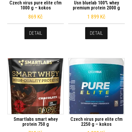
Czech virus pure elite cfm
Usn bluelab 100% whey
1000 g – kokos
premium protein 2000 g
869
Kč
1 899
Kč
DETAIL
DETAIL
Smartlabs smart whey
Czech virus pure elite cfm
protein 750 g
2250 g – kokos