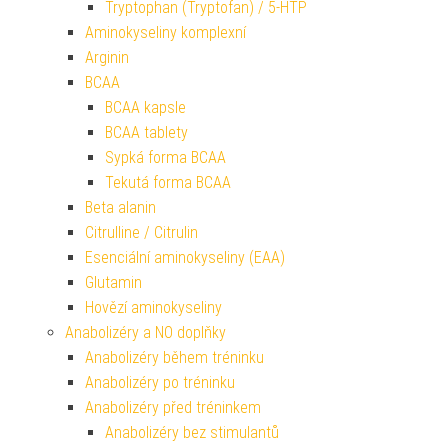
Tryptophan (Tryptofan) / 5-HTP
Aminokyseliny komplexní
Arginin
BCAA
BCAA kapsle
BCAA tablety
Sypká forma BCAA
Tekutá forma BCAA
Beta alanin
Citrulline / Citrulin
Esenciální aminokyseliny (EAA)
Glutamin
Hovězí aminokyseliny
Anabolizéry a NO doplňky
Anabolizéry během tréninku
Anabolizéry po tréninku
Anabolizéry před tréninkem
Anabolizéry bez stimulantů