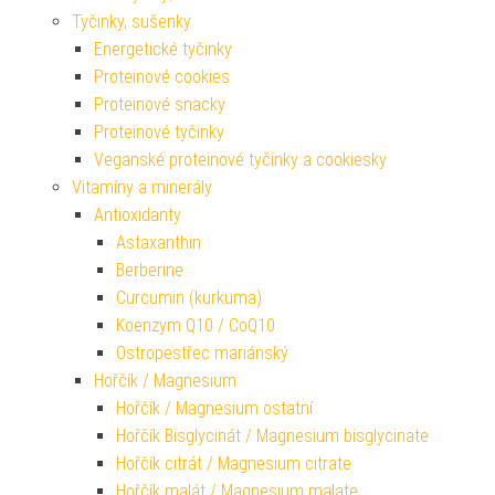
Tyčinky, sušenky
Energetické tyčinky
Proteinové cookies
Proteinové snacky
Proteinové tyčinky
Veganské proteinové tyčinky a cookiesky
Vitamíny a minerály
Antioxidanty
Astaxanthin
Berberine
Curcumin (kurkuma)
Koenzym Q10 / CoQ10
Ostropestřec mariánský
Hořčík / Magnesium
Hořčík / Magnesium ostatní
Hořčík Bisglycinát / Magnesium bisglycinate
Hořčík citrát / Magnesium citrate
Hořčík malát / Magnesium malate