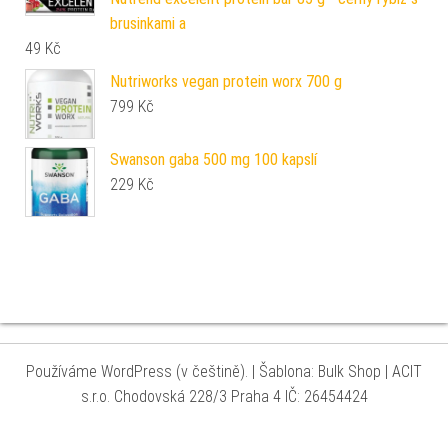
brusinkami a
49
Kč
Nutriworks vegan protein worx 700 g
799
Kč
Swanson gaba 500 mg 100 kapslí
229
Kč
Používáme WordPress (v češtině).
|
Šablona: Bulk Shop
| ACIT
s.r.o. Chodovská 228/3 Praha 4 IČ: 26454424