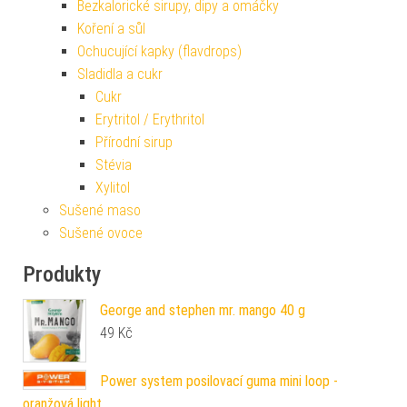
Bezkalorické sirupy, dipy a omáčky
Koření a sůl
Ochucující kapky (flavdrops)
Sladidla a cukr
Cukr
Erytritol / Erythritol
Přírodní sirup
Stévia
Xylitol
Sušené maso
Sušené ovoce
Produkty
George and stephen mr. mango 40 g
49
Kč
Power system posilovací guma mini loop -
oranžová light