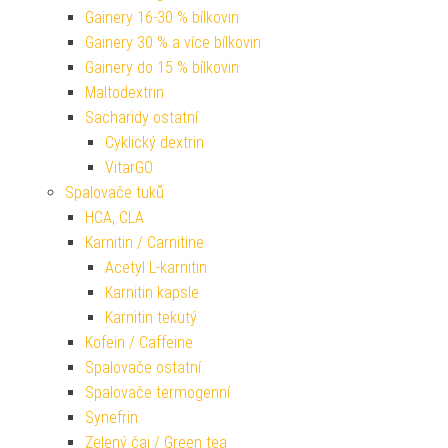
Gainery 16-30 % bílkovin
Gainery 30 % a více bílkovin
Gainery do 15 % bílkovin
Maltodextrin
Sacharidy ostatní
Cyklický dextrin
VitarGO
Spalovače tuků
HCA, CLA
Karnitin / Carnitine
Acetyl L-karnitin
Karnitin kapsle
Karnitin tekutý
Kofein / Caffeine
Spalovače ostatní
Spalovače termogenní
Synefrin
Zelený čaj / Green tea