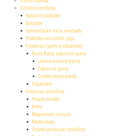
Chytré doplňky
Cvičební pomůcky
Balanční podložky
Bandáže
Gymnastické míče, overbally
Podložky na cvičení, jógu
Posilovací gumy a expandery
Booty Band, odporové gumy
Latexové booty bandy
Odporové gumy
Textilní booty bandy
Expandéry
Posilovací pomůcky
Hrazdy, bradla
Knihy
Magnesium na ruce
Medicinbaly
Ostatní posilovací pomůcky