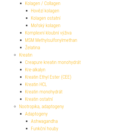
Kolagen / Collagen
Hovězí kolagen
Kolagen ostatní
Mořský kolagen
Komplexní kloubní výživa
MSM Methylsulfonylmethan
Želatina
Kreatin
Creapure kreatin monohydrát
Kre-alkalyn
Kreatin Ethyl Ester (CEE)
Kreatin HCL
Kreatin monohydrát
Kreatin ostatní
Nootropika, adaptogeny
Adaptogeny
Ashwagandha
Funkční houby