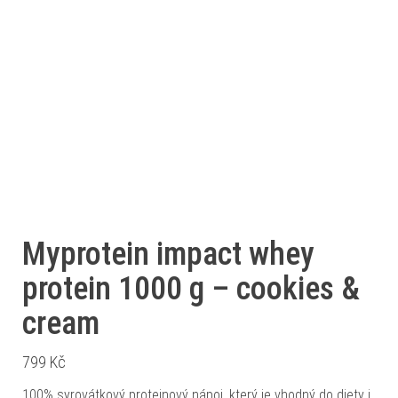
Myprotein impact whey
protein 1000 g – cookies &
cream
799
Kč
100% syrovátkový proteinový nápoj, který je vhodný do diety i