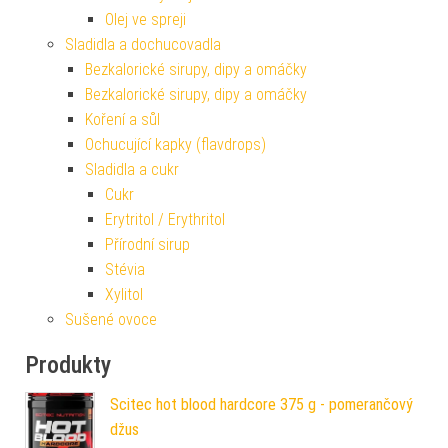
Olej ve spreji
Sladidla a dochucovadla
Bezkalorické sirupy, dipy a omáčky
Bezkalorické sirupy, dipy a omáčky
Koření a sůl
Ochucující kapky (flavdrops)
Sladidla a cukr
Cukr
Erytritol / Erythritol
Přírodní sirup
Stévia
Xylitol
Sušené ovoce
Produkty
Scitec hot blood hardcore 375 g - pomerančový
džus