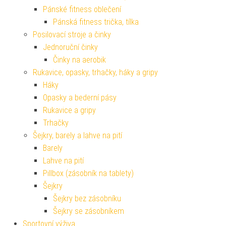
Pánské fitness oblečení
Pánská fitness trička, tílka
Posilovací stroje a činky
Jednoruční činky
Činky na aerobik
Rukavice, opasky, trhačky, háky a gripy
Háky
Opasky a bederní pásy
Rukavice a gripy
Trhačky
Šejkry, barely a lahve na pití
Barely
Lahve na pití
Pillbox (zásobník na tablety)
Šejkry
Šejkry bez zásobníku
Šejkry se zásobníkem
Sportovní výživa