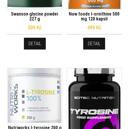
Swanson glycine powder
Now foods l-ornithine 500
227 g
mg 120 kapslí
509
Kč
499
Kč
DETAIL
DETAIL
Nutriworks l-tyrosine 200 g