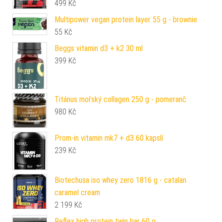
499
Kč
Multipower vegan protein layer 55 g - brownie
55
Kč
Beggs vitamin d3 + k2 30 ml
399
Kč
Titánus mořský collagen 250 g - pomeranč
980
Kč
Prom-in vitamin mk7 + d3 60 kapslí
239
Kč
Biotechusa iso whey zero 1816 g - catalan
caramel cream
2 199
Kč
Reflex high protein twin bar 60 g