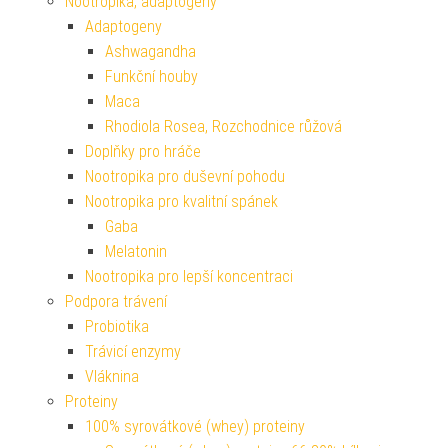
Nootropika, adaptogeny
Adaptogeny
Ashwagandha
Funkční houby
Maca
Rhodiola Rosea, Rozchodnice růžová
Doplňky pro hráče
Nootropika pro duševní pohodu
Nootropika pro kvalitní spánek
Gaba
Melatonin
Nootropika pro lepší koncentraci
Podpora trávení
Probiotika
Trávicí enzymy
Vláknina
Proteiny
100% syrovátkové (whey) proteiny