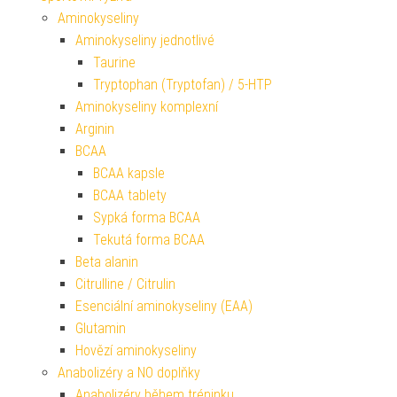
Aminokyseliny
Aminokyseliny jednotlivé
Taurine
Tryptophan (Tryptofan) / 5-HTP
Aminokyseliny komplexní
Arginin
BCAA
BCAA kapsle
BCAA tablety
Sypká forma BCAA
Tekutá forma BCAA
Beta alanin
Citrulline / Citrulin
Esenciální aminokyseliny (EAA)
Glutamin
Hovězí aminokyseliny
Anabolizéry a NO doplňky
Anabolizéry během tréninku