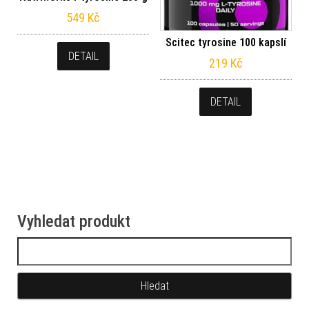
549
Kč
Scitec tyrosine 100 kapslí
DETAIL
219
Kč
DETAIL
Vyhledat produkt
Vyhledávání