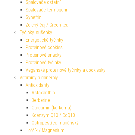
Spalovače ostatní
Spalovače termogenní
Synefrin
Zelený čaj / Green tea
Tyčinky, sušenky
Energetické tyčinky
Proteinové cookies
Proteinové snacky
Proteinové tyčinky
Veganské proteinové tyčinky a cookiesky
Vitamíny a minerály
Antioxidanty
Astaxanthin
Berberine
Curcumin (kurkuma)
Koenzym Q10 / CoQ10
Ostropestřec mariánský
Hořčík / Magnesium