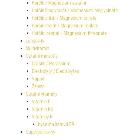
Hořčík / Magnesium ostatní
Hořčík Bisglycinát / Magnesium bisglycinate
Hořčík citrát / Magnesium citrate
Hořčík malát / Magnesium malate
Hořčík treonát / Magnesium threonate
Longevity
Multivitamin
Ostatní minerály
Draslík / Potassium
Elektrolyty / Electrolytes
Vápník
Železo
Ostatní vitamíny
Vitamin E
Vitamin K2
Vitamíny B
Kyselina listová B9
Superpotraviny