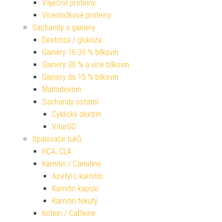
Vaječné proteiny
Vícesložkové proteiny
Sacharidy a gainery
Dextróza / glukóza
Gainery 16-30 % bílkovin
Gainery 30 % a více bílkovin
Gainery do 15 % bílkovin
Maltodextrin
Sacharidy ostatní
Cyklický dextrin
VitarGO
Spalovače tuků
HCA, CLA
Karnitin / Carnitine
Acetyl L-karnitin
Karnitin kapsle
Karnitin tekutý
Kofein / Caffeine