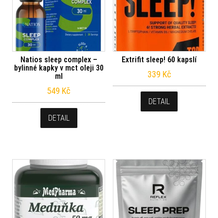
Natios sleep complex –
Extrifit sleep! 60 kapslí
bylinné kapky v mct oleji 30
339
Kč
ml
549
Kč
DETAIL
DETAIL