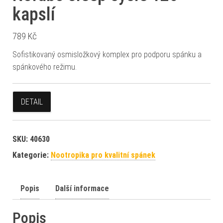
kapslí
789
Kč
Sofistikovaný osmisložkový komplex pro podporu spánku a
spánkového režimu.
DETAIL
SKU:
40630
Kategorie:
Nootropika pro kvalitní spánek
Popis
Další informace
Popis