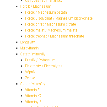
Ostropestřec mariánský
Hořčík / Magnesium
Hořčík / Magnesium ostatní
Hořčík Bisglycinát / Magnesium bisglycinate
Hořčík citrát / Magnesium citrate
Hořčík malát / Magnesium malate
Hořčík treonát / Magnesium threonate
Longevity
Multivitamin
Ostatní minerály
Draslík / Potassium
Elektrolyty / Electrolytes
Vápník
Železo
Ostatní vitamíny
Vitamin E
Vitamin K2
Vitamíny B