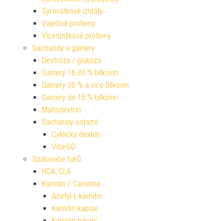
Syrovátkové izoláty
Vaječné proteiny
Vícesložkové proteiny
Sacharidy a gainery
Dextróza / glukóza
Gainery 16-30 % bílkovin
Gainery 30 % a více bílkovin
Gainery do 15 % bílkovin
Maltodextrin
Sacharidy ostatní
Cyklický dextrin
VitarGO
Spalovače tuků
HCA, CLA
Karnitin / Carnitine
Acetyl L-karnitin
Karnitin kapsle
Karnitin tekutý