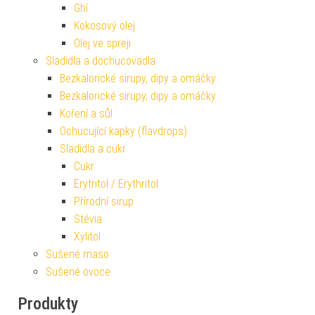
Ghí
Kokosový olej
Olej ve spreji
Sladidla a dochucovadla
Bezkalorické sirupy, dipy a omáčky
Bezkalorické sirupy, dipy a omáčky
Koření a sůl
Ochucující kapky (flavdrops)
Sladidla a cukr
Cukr
Erytritol / Erythritol
Přírodní sirup
Stévia
Xylitol
Sušené maso
Sušené ovoce
Produkty