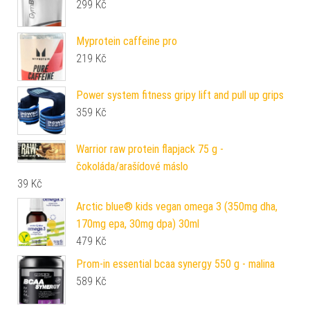
299
Kč
Myprotein caffeine pro
219
Kč
Power system fitness gripy lift and pull up grips
359
Kč
Warrior raw protein flapjack 75 g -
čokoláda/arašídové máslo
39
Kč
Arctic blue® kids vegan omega 3 (350mg dha,
170mg epa, 30mg dpa) 30ml
479
Kč
Prom-in essential bcaa synergy 550 g - malina
589
Kč