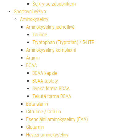
Šejkry se zásobníkem
Sportovní výživa
Aminokyseliny
Aminokyseliny jednotlivé
Taurine
Tryptophan (Tryptofan) / 5-HTP
Aminokyseliny komplexní
Arginin
BCAA
BCAA kapsle
BCAA tablety
Sypká forma BCAA
Tekutá forma BCAA
Beta alanin
Citrulline / Citrulin
Esenciální aminokyseliny (EAA)
Glutamin
Hovězí aminokyseliny