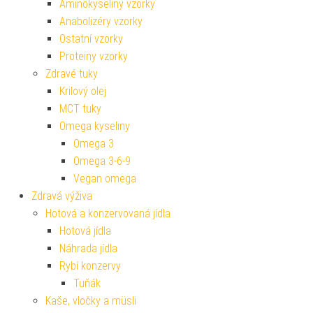
Aminokyseliny vzorky
Anabolizéry vzorky
Ostatní vzorky
Proteiny vzorky
Zdravé tuky
Krilový olej
MCT tuky
Omega kyseliny
Omega 3
Omega 3-6-9
Vegan omega
Zdravá výživa
Hotová a konzervovaná jídla
Hotová jídla
Náhrada jídla
Rybí konzervy
Tuňák
Kaše, vločky a müsli