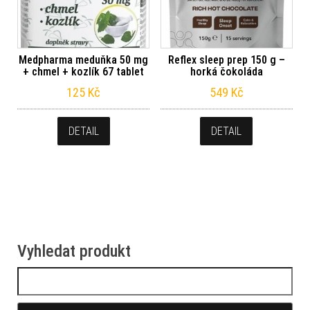
Medpharma meduňka 50 mg
Reflex sleep prep 150 g –
+ chmel + kozlík 67 tablet
horká čokoláda
125
Kč
549
Kč
DETAIL
DETAIL
Vyhledat produkt
Vyhledávání