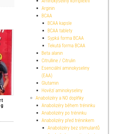
Aminokyseliny komplexní
Arginin
BCAA
BCAA kapsle
BCAA tablety
Sypká forma BCAA
Tekutá forma BCAA
Beta alanin
Citrulline / Citrulin
Esenciální aminokyseliny
(EAA)
Glutamin
Hovězí aminokyseliny
Anabolizéry a NO doplňky
rt
 g
Anabolizéry během tréninku
Anabolizéry po tréninku
Anabolizéry před tréninkem
Anabolizéry bez stimulantů