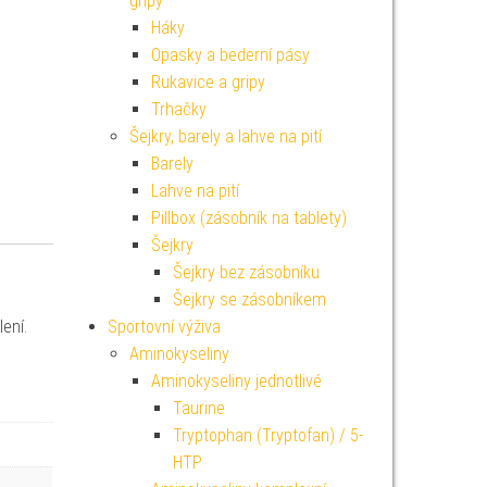
gripy
Háky
Opasky a bederní pásy
Rukavice a gripy
Trhačky
Šejkry, barely a lahve na pití
Barely
Lahve na pití
Pillbox (zásobník na tablety)
Šejkry
Šejkry bez zásobníku
Šejkry se zásobníkem
Sportovní výživa
ení.
Aminokyseliny
Aminokyseliny jednotlivé
Taurine
Tryptophan (Tryptofan) / 5-
HTP