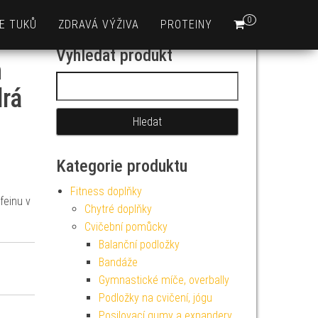
0
E TUKŮ
ZDRAVÁ VÝŽIVA
PROTEINY
Vyhledat produkt
h
Vyhledávání
drá
Kategorie produktu
Fitness doplňky
feinu v
Chytré doplňky
Cvičební pomůcky
Balanční podložky
Bandáže
Gymnastické míče, overbally
Podložky na cvičení, jógu
Posilovací gumy a expandery