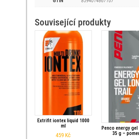
GTIN
8594014867107
Související produkty
Extrifit iontex liquid 1000
ml
Penco energy gel 
35 g – pome
459
Kč