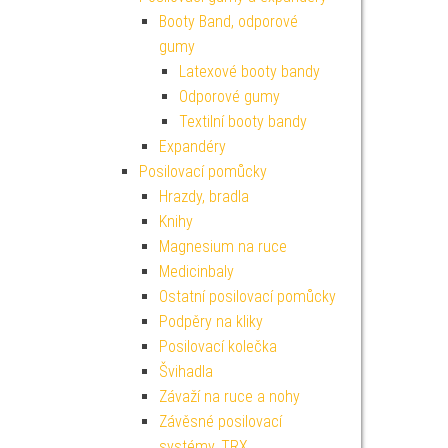
Booty Band, odporové
gumy
Latexové booty bandy
Odporové gumy
Textilní booty bandy
Expandéry
Posilovací pomůcky
Hrazdy, bradla
Knihy
Magnesium na ruce
Medicinbaly
Ostatní posilovací pomůcky
Podpěry na kliky
Posilovací kolečka
Švihadla
Závaží na ruce a nohy
Závěsné posilovací
systémy, TRX