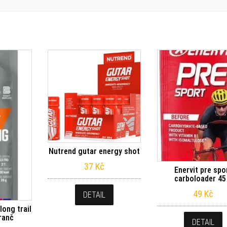
Nutrend gutar energy shot
37
Kč
Enervit pre spo
carboloader 45
49
Kč
DETAIL
long trail
ranč
DETAIL