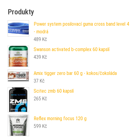
Produkty
Power system posilovací guma cross band level 4
- modrá
489
Kč
Swanson activated b-complex 60 kapslí
439
Kč
Amix tigger zero bar 60 g - kokos/čokoláda
37
Kč
Scitec zmb 60 kapslí
265
Kč
Reflex morning focus 120 g
599
Kč