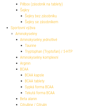
Pillbox (zásobník na tablety)
Šejkry
Šejkry bez zásobníku
Šejkry se zásobníkem
Sportovní výživa
Aminokyseliny
Aminokyseliny jednotlivé
Taurine
Tryptophan (Tryptofan) / 5-HTP
Aminokyseliny komplexní
Arginin
BCAA
BCAA kapsle
BCAA tablety
Sypká forma BCAA
Tekutá forma BCAA
Beta alanin
Citrulline / Citrulin