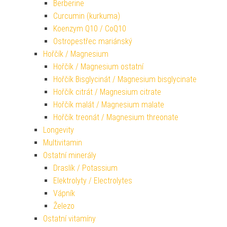
Berberine
Curcumin (kurkuma)
Koenzym Q10 / CoQ10
Ostropestřec mariánský
Hořčík / Magnesium
Hořčík / Magnesium ostatní
Hořčík Bisglycinát / Magnesium bisglycinate
Hořčík citrát / Magnesium citrate
Hořčík malát / Magnesium malate
Hořčík treonát / Magnesium threonate
Longevity
Multivitamin
Ostatní minerály
Draslík / Potassium
Elektrolyty / Electrolytes
Vápník
Železo
Ostatní vitamíny