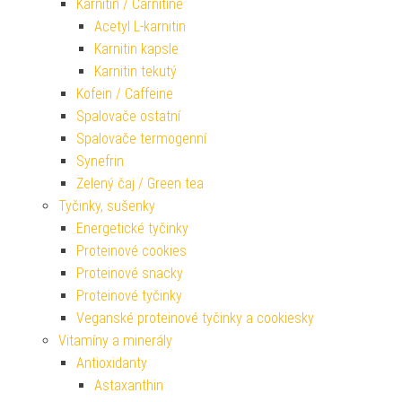
Karnitin / Carnitine
Acetyl L-karnitin
Karnitin kapsle
Karnitin tekutý
Kofein / Caffeine
Spalovače ostatní
Spalovače termogenní
Synefrin
Zelený čaj / Green tea
Tyčinky, sušenky
Energetické tyčinky
Proteinové cookies
Proteinové snacky
Proteinové tyčinky
Veganské proteinové tyčinky a cookiesky
Vitamíny a minerály
Antioxidanty
Astaxanthin