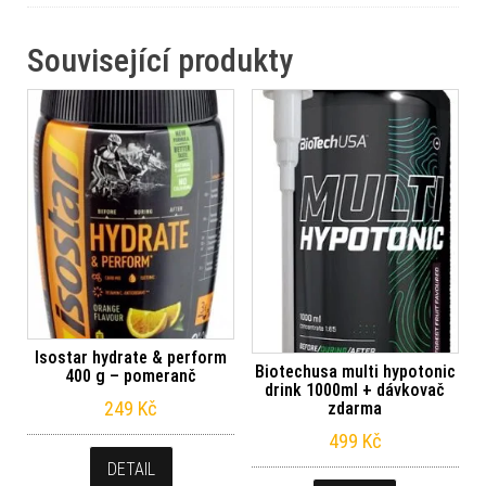
Související produkty
Isostar hydrate & perform
Biotechusa multi hypotonic
400 g – pomeranč
drink 1000ml + dávkovač
249
Kč
zdarma
499
Kč
DETAIL