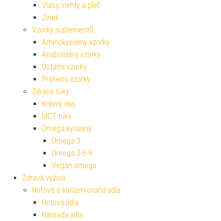
Vlasy, nehty a pleť
Zinek
Vzorky suplementů
Aminokyseliny vzorky
Anabolizéry vzorky
Ostatní vzorky
Proteiny vzorky
Zdravé tuky
Krilový olej
MCT tuky
Omega kyseliny
Omega 3
Omega 3-6-9
Vegan omega
Zdravá výživa
Hotová a konzervovaná jídla
Hotová jídla
Náhrada jídla