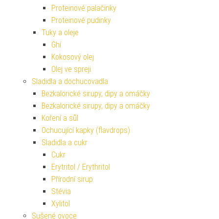
Proteinové palačinky
Proteinové pudinky
Tuky a oleje
Ghí
Kokosový olej
Olej ve spreji
Sladidla a dochucovadla
Bezkalorické sirupy, dipy a omáčky
Bezkalorické sirupy, dipy a omáčky
Koření a sůl
Ochucující kapky (flavdrops)
Sladidla a cukr
Cukr
Erytritol / Erythritol
Přírodní sirup
Stévia
Xylitol
Sušené ovoce