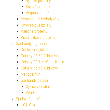
Rýžové proteiny
Sójové proteiny
Veganské směsi
Syrovátkové hydrolyzáty
Syrovátkové izoláty
Vaječné proteiny
Vícesložkové proteiny
Sacharidy a gainery
Dextróza / glukóza
Gainery 16-30 % bílkovin
Gainery 30 % a více bílkovin
Gainery do 15 % bílkovin
Maltodextrin
Sacharidy ostatní
Cyklický dextrin
VitarGO
Spalovače tuků
HCA, CLA