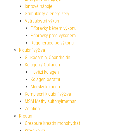
Iontové nápoje
Stimulanty a energizéry
Vytrvalostní výkon
Přípravky během výkonu
Přípravky před výkonem
Regenerace po výkonu
Kloubní výživa
Glukosamin, Chondroitin
Kolagen / Collagen
Hovězí kolagen
Kolagen ostatní
Mořský kolagen
Komplexní kloubní výživa
MSM Methylsulfonylmethan
Želatina
Kreatin
Creapure kreatin monohydrát
Kre-alkalyn