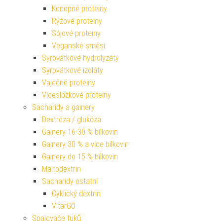
Konopné proteiny
Rýžové proteiny
Sójové proteiny
Veganské směsi
Syrovátkové hydrolyzáty
Syrovátkové izoláty
Vaječné proteiny
Vícesložkové proteiny
Sacharidy a gainery
Dextróza / glukóza
Gainery 16-30 % bílkovin
Gainery 30 % a více bílkovin
Gainery do 15 % bílkovin
Maltodextrin
Sacharidy ostatní
Cyklický dextrin
VitarGO
Spalovače tuků