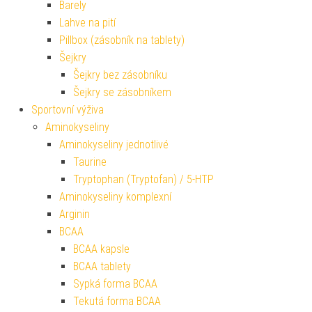
Barely
Lahve na pití
Pillbox (zásobník na tablety)
Šejkry
Šejkry bez zásobníku
Šejkry se zásobníkem
Sportovní výživa
Aminokyseliny
Aminokyseliny jednotlivé
Taurine
Tryptophan (Tryptofan) / 5-HTP
Aminokyseliny komplexní
Arginin
BCAA
BCAA kapsle
BCAA tablety
Sypká forma BCAA
Tekutá forma BCAA