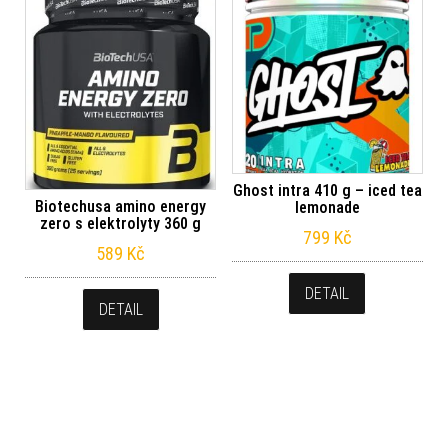
Ghost intra 410 g – iced tea
Biotechusa amino energy
lemonade
zero s elektrolyty 360 g
799
Kč
589
Kč
DETAIL
DETAIL