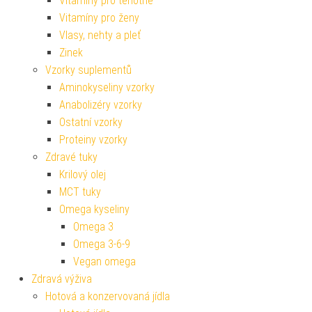
Vitamíny pro těhotné
Vitamíny pro ženy
Vlasy, nehty a pleť
Zinek
Vzorky suplementů
Aminokyseliny vzorky
Anabolizéry vzorky
Ostatní vzorky
Proteiny vzorky
Zdravé tuky
Krilový olej
MCT tuky
Omega kyseliny
Omega 3
Omega 3-6-9
Vegan omega
Zdravá výživa
Hotová a konzervovaná jídla