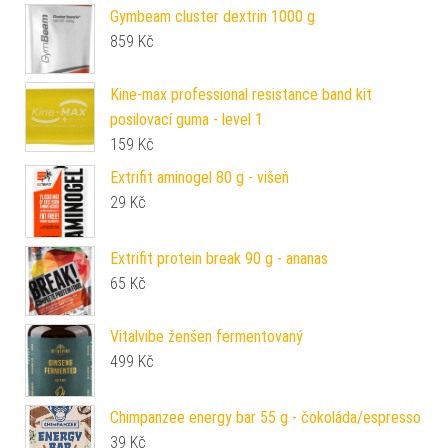
Gymbeam cluster dextrin 1000 g
859
Kč
Kine-max professional resistance band kit
posilovací guma - level 1
159
Kč
Extrifit aminogel 80 g - višeň
29
Kč
Extrifit protein break 90 g - ananas
65
Kč
Vitalvibe ženšen fermentovaný
499
Kč
Chimpanzee energy bar 55 g - čokoláda/espresso
39
Kč