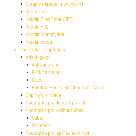
Creapure kreatin monohydrát
Kre-alkalyn
Kreatin Ethyl Ester (CEE)
Kreatin HCL
Kreatin monohydrát
Kreatin ostatní
Nootropika, adaptogeny
Adaptogeny
Ashwagandha
Funkční houby
Maca
Rhodiola Rosea, Rozchodnice růžová
Doplňky pro hráče
Nootropika pro duševní pohodu
Nootropika pro kvalitní spánek
Gaba
Melatonin
Nootropika pro lepší koncentraci