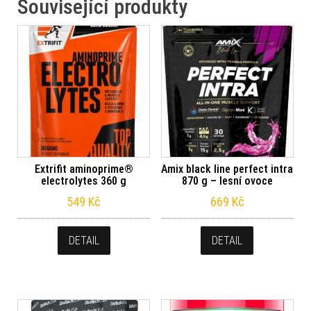
Související produkty
Extrifit aminoprime®
Amix black line perfect intra
electrolytes 360 g
870 g – lesní ovoce
549
Kč
669
Kč
DETAIL
DETAIL