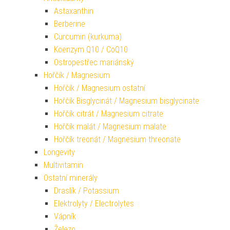
Astaxanthin
Berberine
Curcumin (kurkuma)
Koenzym Q10 / CoQ10
Ostropestřec mariánský
Hořčík / Magnesium
Hořčík / Magnesium ostatní
Hořčík Bisglycinát / Magnesium bisglycinate
Hořčík citrát / Magnesium citrate
Hořčík malát / Magnesium malate
Hořčík treonát / Magnesium threonate
Longevity
Multivitamin
Ostatní minerály
Draslík / Potassium
Elektrolyty / Electrolytes
Vápník
Železo