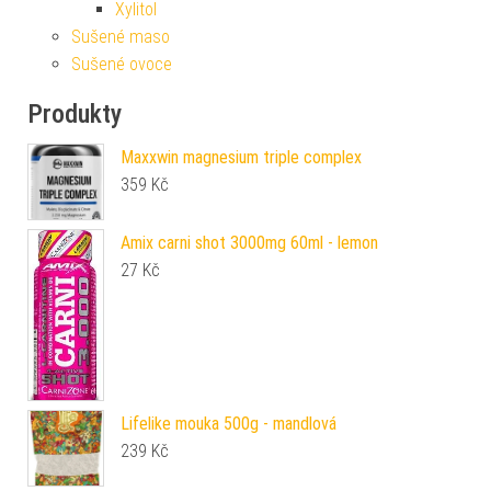
Xylitol
Sušené maso
Sušené ovoce
Produkty
Maxxwin magnesium triple complex
359
Kč
Amix carni shot 3000mg 60ml - lemon
27
Kč
Lifelike mouka 500g - mandlová
239
Kč