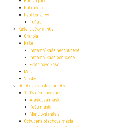
Hotová jídla
Náhrada jídla
Rybí konzervy
Tuňák
Kaše, vločky a müsli
Granola
Kaše
Instantní kaše neochucené
Instantní kaše ochucené
Proteinové kaše
Müsli
Vločky
Ořechová másla a ořechy
100% ořechová másla
Arašídová másla
Kešu másla
Mandlová másla
Ochucená ořechová másla