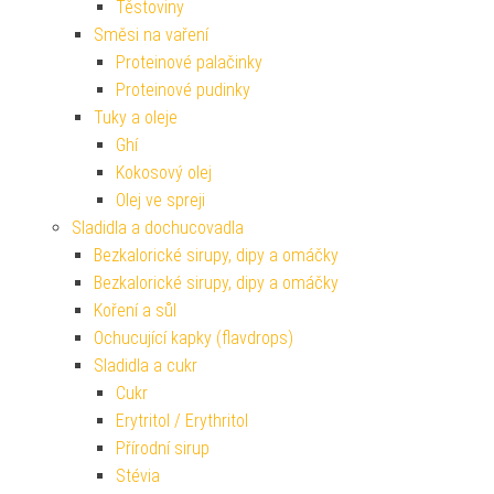
Těstoviny
Směsi na vaření
Proteinové palačinky
Proteinové pudinky
Tuky a oleje
Ghí
Kokosový olej
Olej ve spreji
Sladidla a dochucovadla
Bezkalorické sirupy, dipy a omáčky
Bezkalorické sirupy, dipy a omáčky
Koření a sůl
Ochucující kapky (flavdrops)
Sladidla a cukr
Cukr
Erytritol / Erythritol
Přírodní sirup
Stévia