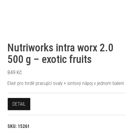
Nutriworks intra worx 2.0
500 g – exotic fruits
849
Kč
Elixír pro tvrdě pracující svaly + iontový nápoj v jednom balení
DETAIL
SKU:
15261