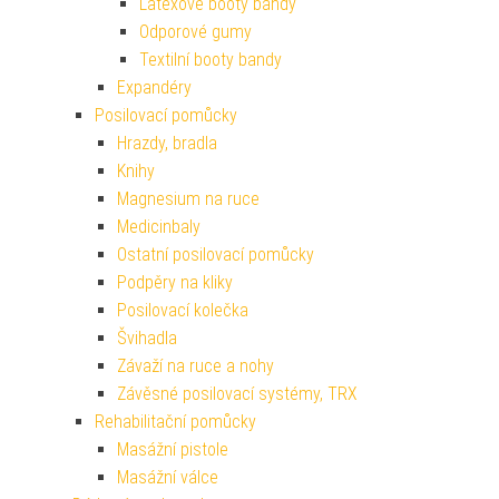
Latexové booty bandy
Odporové gumy
Textilní booty bandy
Expandéry
Posilovací pomůcky
Hrazdy, bradla
Knihy
Magnesium na ruce
Medicinbaly
Ostatní posilovací pomůcky
Podpěry na kliky
Posilovací kolečka
Švihadla
Závaží na ruce a nohy
Závěsné posilovací systémy, TRX
Rehabilitační pomůcky
Masážní pistole
Masážní válce