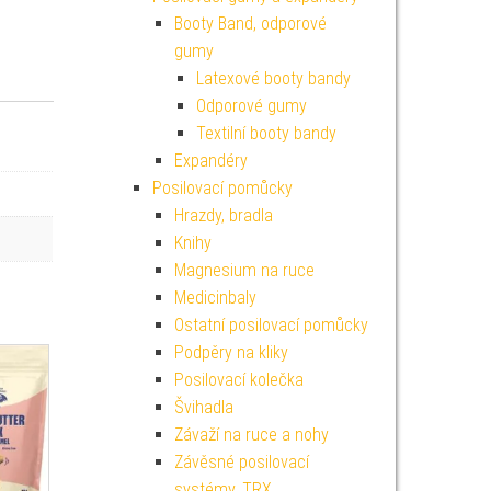
Booty Band, odporové
gumy
Latexové booty bandy
Odporové gumy
Textilní booty bandy
Expandéry
Posilovací pomůcky
Hrazdy, bradla
Knihy
Magnesium na ruce
Medicinbaly
Ostatní posilovací pomůcky
Podpěry na kliky
Posilovací kolečka
Švihadla
Závaží na ruce a nohy
Závěsné posilovací
systémy, TRX