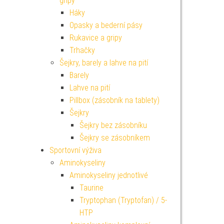
gripy
Háky
Opasky a bederní pásy
Rukavice a gripy
Trhačky
Šejkry, barely a lahve na pití
Barely
Lahve na pití
Pillbox (zásobník na tablety)
Šejkry
Šejkry bez zásobníku
Šejkry se zásobníkem
Sportovní výživa
Aminokyseliny
Aminokyseliny jednotlivé
Taurine
Tryptophan (Tryptofan) / 5-
HTP