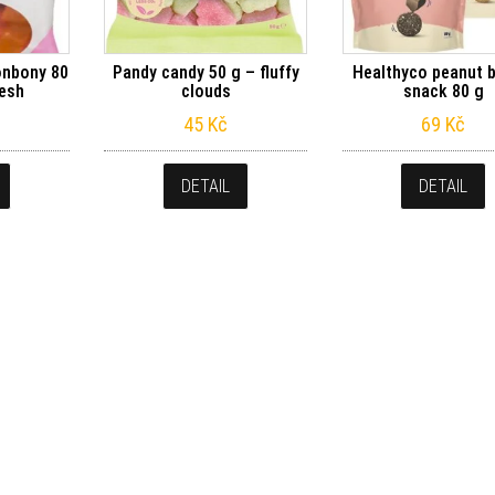
nbony 80
Pandy candy 50 g – ​fluffy
Healthyco peanut b
resh
clouds
snack 80 g
45
Kč
69
Kč
DETAIL
DETAIL