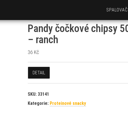
SPALOVAČ
Pandy čočkové chipsy 5
– ranch
36
Kč
DETAIL
SKU:
33141
Kategorie:
Proteinové snacky