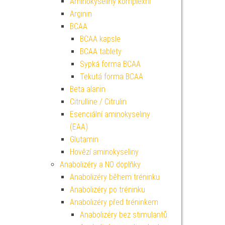
Aminokyseliny komplexní
Arginin
BCAA
BCAA kapsle
BCAA tablety
Sypká forma BCAA
Tekutá forma BCAA
Beta alanin
Citrulline / Citrulin
Esenciální aminokyseliny
(EAA)
Glutamin
Hovězí aminokyseliny
Anabolizéry a NO doplňky
Anabolizéry během tréninku
Anabolizéry po tréninku
Anabolizéry před tréninkem
Anabolizéry bez stimulantů