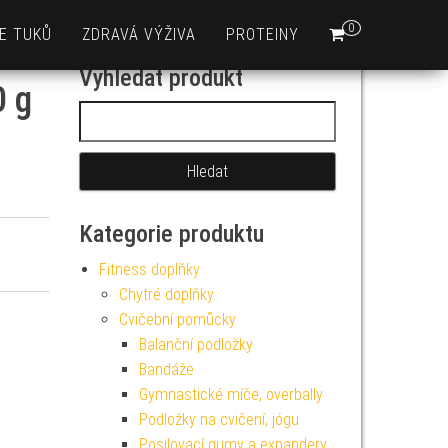
0
E TUKŮ
ZDRAVÁ VÝŽIVA
PROTEINY
Vyhledat produkt
0 g
Vyhledávání
Kategorie produktu
Fitness doplňky
Chytré doplňky
Cvičební pomůcky
Balanční podložky
Bandáže
Gymnastické míče, overbally
Podložky na cvičení, jógu
Posilovací gumy a expandery