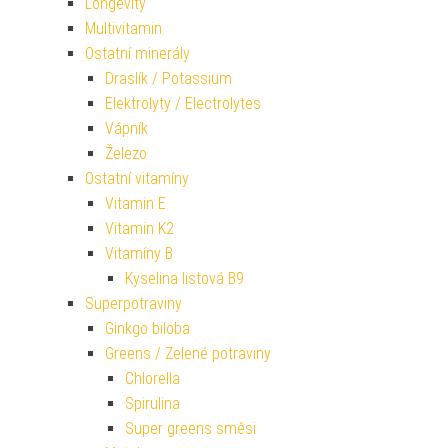
Longevity
Multivitamin
Ostatní minerály
Draslík / Potassium
Elektrolyty / Electrolytes
Vápník
Železo
Ostatní vitamíny
Vitamin E
Vitamin K2
Vitamíny B
Kyselina listová B9
Superpotraviny
Ginkgo biloba
Greens / Zelené potraviny
Chlorella
Spirulina
Super greens směsi