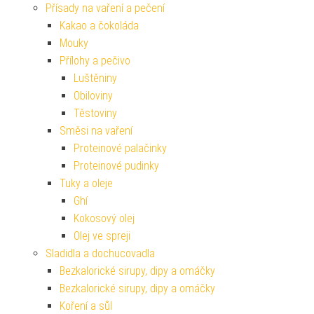
Přísady na vaření a pečení
Kakao a čokoláda
Mouky
Přílohy a pečivo
Luštěniny
Obiloviny
Těstoviny
Směsi na vaření
Proteinové palačinky
Proteinové pudinky
Tuky a oleje
Ghí
Kokosový olej
Olej ve spreji
Sladidla a dochucovadla
Bezkalorické sirupy, dipy a omáčky
Bezkalorické sirupy, dipy a omáčky
Koření a sůl