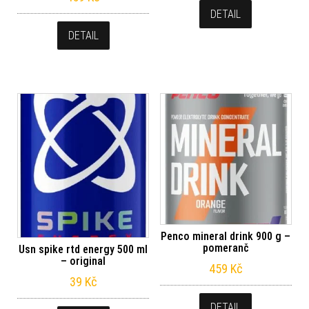
DETAIL
DETAIL
Penco mineral drink 900 g –
pomeranč
Usn spike rtd energy 500 ml
– original
459
Kč
39
Kč
DETAIL