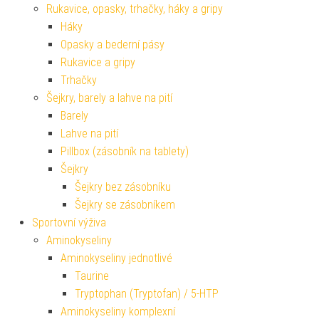
Rukavice, opasky, trhačky, háky a gripy
Háky
Opasky a bederní pásy
Rukavice a gripy
Trhačky
Šejkry, barely a lahve na pití
Barely
Lahve na pití
Pillbox (zásobník na tablety)
Šejkry
Šejkry bez zásobníku
Šejkry se zásobníkem
Sportovní výživa
Aminokyseliny
Aminokyseliny jednotlivé
Taurine
Tryptophan (Tryptofan) / 5-HTP
Aminokyseliny komplexní