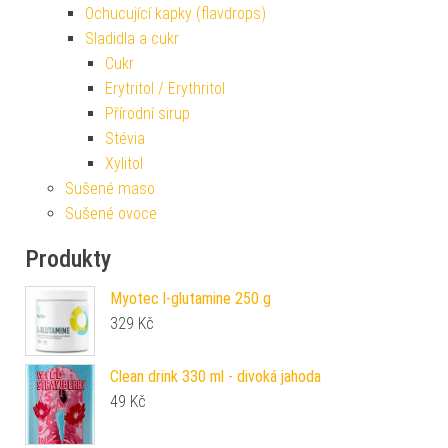
Ochucující kapky (flavdrops)
Sladidla a cukr
Cukr
Erytritol / Erythritol
Přírodní sirup
Stévia
Xylitol
Sušené maso
Sušené ovoce
Produkty
Myotec l-glutamine 250 g
329
Kč
Clean drink 330 ml - divoká jahoda
49
Kč