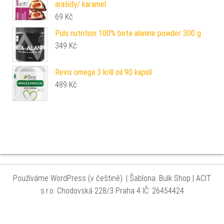
arašídy/ karamel
69
Kč
Puls nutrition 100% beta-alanine powder 300 g
349
Kč
Revix omega 3 krill oil 90 kapslí
489
Kč
Používáme WordPress (v češtině).
|
Šablona: Bulk Shop
| ACIT
s.r.o. Chodovská 228/3 Praha 4 IČ: 26454424