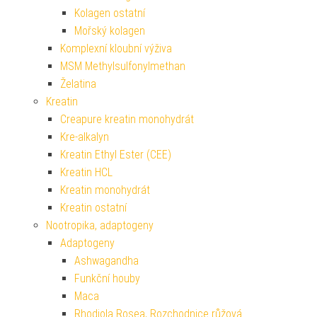
Kolagen ostatní
Mořský kolagen
Komplexní kloubní výživa
MSM Methylsulfonylmethan
Želatina
Kreatin
Creapure kreatin monohydrát
Kre-alkalyn
Kreatin Ethyl Ester (CEE)
Kreatin HCL
Kreatin monohydrát
Kreatin ostatní
Nootropika, adaptogeny
Adaptogeny
Ashwagandha
Funkční houby
Maca
Rhodiola Rosea, Rozchodnice růžová