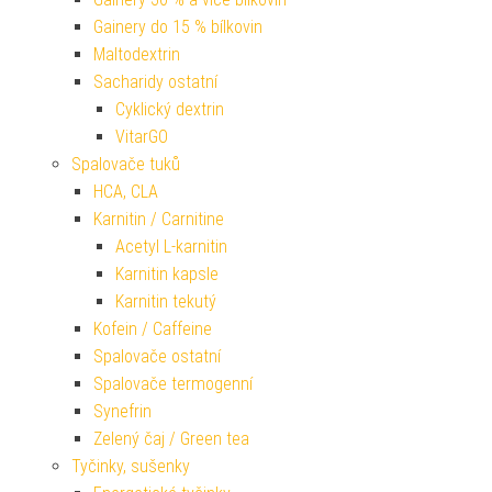
Gainery do 15 % bílkovin
Maltodextrin
Sacharidy ostatní
Cyklický dextrin
VitarGO
Spalovače tuků
HCA, CLA
Karnitin / Carnitine
Acetyl L-karnitin
Karnitin kapsle
Karnitin tekutý
Kofein / Caffeine
Spalovače ostatní
Spalovače termogenní
Synefrin
Zelený čaj / Green tea
Tyčinky, sušenky