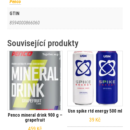
Penco
GTIN
8594000866060
Související produkty
Usn spike rtd energy 500 ml
Penco mineral drink 900 g –
39
Kč
grapefruit
459
Kč