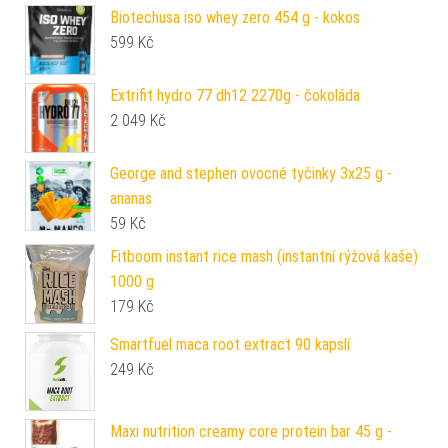
Biotechusa iso whey zero 454 g - kokos
599
Kč
Extrifit hydro 77 dh12 2270g - čokoláda
2 049
Kč
George and stephen ovocné tyčinky 3x25 g -
ananas
59
Kč
Fitboom instant rice mash (instantní rýžová kaše)
1000 g
179
Kč
Smartfuel maca root extract 90 kapslí
249
Kč
Maxi nutrition creamy core protein bar 45 g -