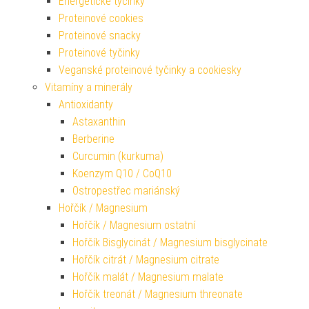
Energetické tyčinky
Proteinové cookies
Proteinové snacky
Proteinové tyčinky
Veganské proteinové tyčinky a cookiesky
Vitamíny a minerály
Antioxidanty
Astaxanthin
Berberine
Curcumin (kurkuma)
Koenzym Q10 / CoQ10
Ostropestřec mariánský
Hořčík / Magnesium
Hořčík / Magnesium ostatní
Hořčík Bisglycinát / Magnesium bisglycinate
Hořčík citrát / Magnesium citrate
Hořčík malát / Magnesium malate
Hořčík treonát / Magnesium threonate