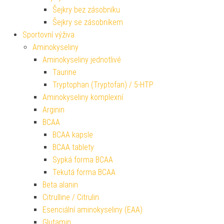
Šejkry bez zásobníku
Šejkry se zásobníkem
Sportovní výživa
Aminokyseliny
Aminokyseliny jednotlivé
Taurine
Tryptophan (Tryptofan) / 5-HTP
Aminokyseliny komplexní
Arginin
BCAA
BCAA kapsle
BCAA tablety
Sypká forma BCAA
Tekutá forma BCAA
Beta alanin
Citrulline / Citrulin
Esenciální aminokyseliny (EAA)
Glutamin