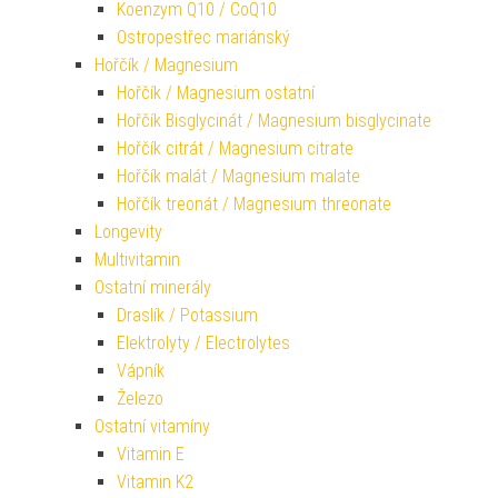
Koenzym Q10 / CoQ10
Ostropestřec mariánský
Hořčík / Magnesium
Hořčík / Magnesium ostatní
Hořčík Bisglycinát / Magnesium bisglycinate
Hořčík citrát / Magnesium citrate
Hořčík malát / Magnesium malate
Hořčík treonát / Magnesium threonate
Longevity
Multivitamin
Ostatní minerály
Draslík / Potassium
Elektrolyty / Electrolytes
Vápník
Železo
Ostatní vitamíny
Vitamin E
Vitamin K2