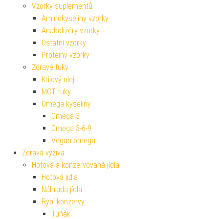
Vzorky suplementů
Aminokyseliny vzorky
Anabolizéry vzorky
Ostatní vzorky
Proteiny vzorky
Zdravé tuky
Krilový olej
MCT tuky
Omega kyseliny
Omega 3
Omega 3-6-9
Vegan omega
Zdravá výživa
Hotová a konzervovaná jídla
Hotová jídla
Náhrada jídla
Rybí konzervy
Tuňák