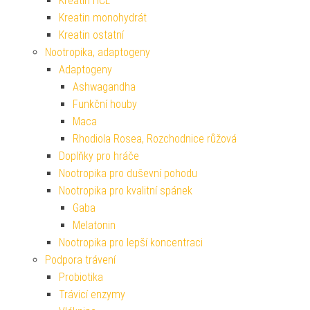
Kreatin HCL
Kreatin monohydrát
Kreatin ostatní
Nootropika, adaptogeny
Adaptogeny
Ashwagandha
Funkční houby
Maca
Rhodiola Rosea, Rozchodnice růžová
Doplňky pro hráče
Nootropika pro duševní pohodu
Nootropika pro kvalitní spánek
Gaba
Melatonin
Nootropika pro lepší koncentraci
Podpora trávení
Probiotika
Trávicí enzymy