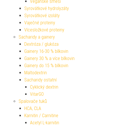
Veganské směsi
Syrovátkové hydrolyzáty
Syrovátkové izoláty
Vaječné proteiny
Vícesložkové proteiny
Sacharidy a gainery
Dextróza / glukóza
Gainery 16-30 % bílkovin
Gainery 30 % a více bílkovin
Gainery do 15 % bílkovin
Maltodextrin
Sacharidy ostatní
Cyklický dextrin
VitarGO
Spalovače tuků
HCA, CLA
Karnitin / Carnitine
Acetyl L-karnitin