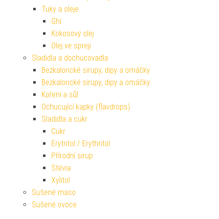
Tuky a oleje
Ghí
Kokosový olej
Olej ve spreji
Sladidla a dochucovadla
Bezkalorické sirupy, dipy a omáčky
Bezkalorické sirupy, dipy a omáčky
Koření a sůl
Ochucující kapky (flavdrops)
Sladidla a cukr
Cukr
Erytritol / Erythritol
Přírodní sirup
Stévia
Xylitol
Sušené maso
Sušené ovoce