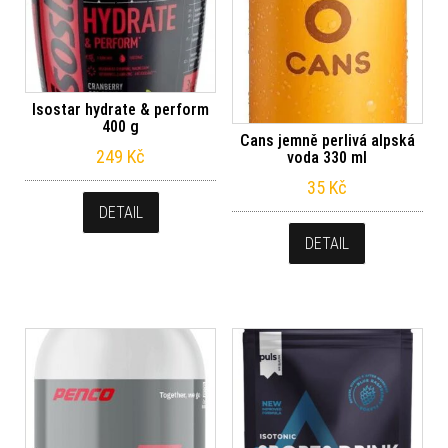
Isostar hydrate & perform
400 g
Cans jemně perlivá alpská
249
Kč
voda 330 ml
35
Kč
DETAIL
DETAIL