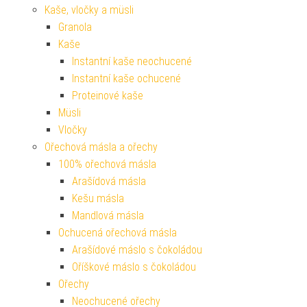
Kaše, vločky a müsli
Granola
Kaše
Instantní kaše neochucené
Instantní kaše ochucené
Proteinové kaše
Müsli
Vločky
Ořechová másla a ořechy
100% ořechová másla
Arašídová másla
Kešu másla
Mandlová másla
Ochucená ořechová másla
Arašídové máslo s čokoládou
Oříškové máslo s čokoládou
Ořechy
Neochucené ořechy