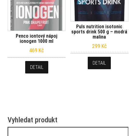
Puls nutrition isotonic
sports drink 500 g – modrá
Penco iontový nápoj
malina
ionogen 1000 ml
299
Kč
469
Kč
DETAIL
DETAIL
Vyhledat produkt
Vyhledávání