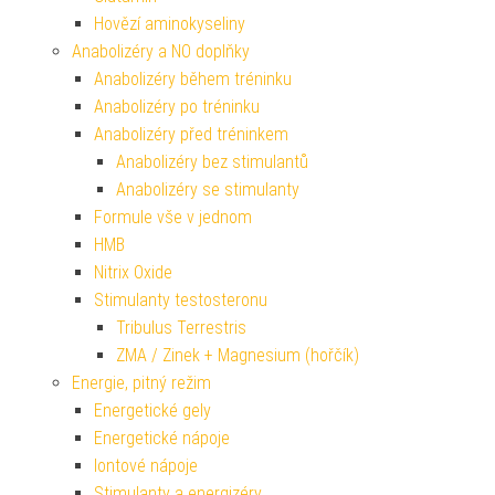
Hovězí aminokyseliny
Anabolizéry a NO doplňky
Anabolizéry během tréninku
Anabolizéry po tréninku
Anabolizéry před tréninkem
Anabolizéry bez stimulantů
Anabolizéry se stimulanty
Formule vše v jednom
HMB
Nitrix Oxide
Stimulanty testosteronu
Tribulus Terrestris
ZMA / Zinek + Magnesium (hořčík)
Energie, pitný režim
Energetické gely
Energetické nápoje
Iontové nápoje
Stimulanty a energizéry