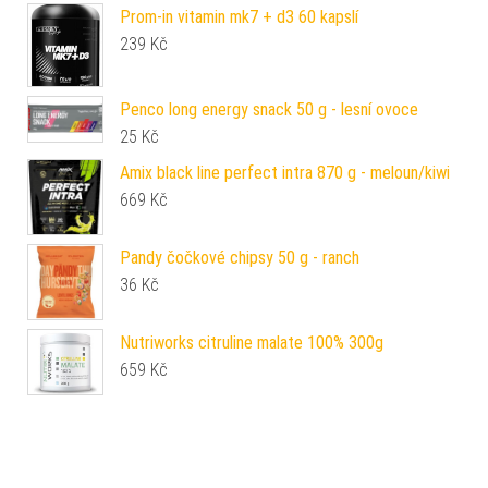
Prom-in vitamin mk7 + d3 60 kapslí
239
Kč
Penco long energy snack 50 g - lesní ovoce
25
Kč
Amix black line perfect intra 870 g - meloun/kiwi
669
Kč
Pandy čočkové chipsy 50 g - ranch
36
Kč
Nutriworks citruline malate 100% 300g
659
Kč