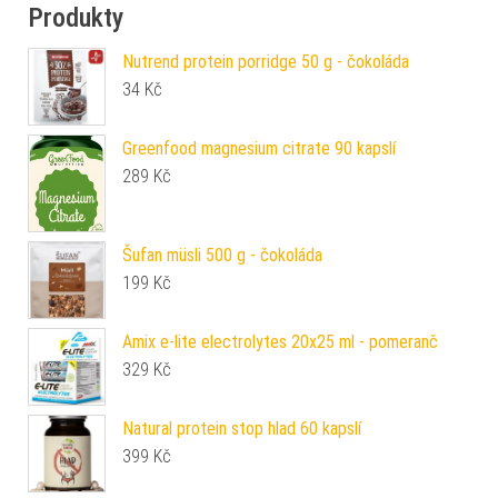
Produkty
Nutrend protein porridge 50 g - čokoláda
34
Kč
Greenfood magnesium citrate 90 kapslí
289
Kč
Šufan müsli 500 g - čokoláda
199
Kč
Amix e-lite electrolytes 20x25 ml - pomeranč
329
Kč
Natural protein stop hlad 60 kapslí
399
Kč