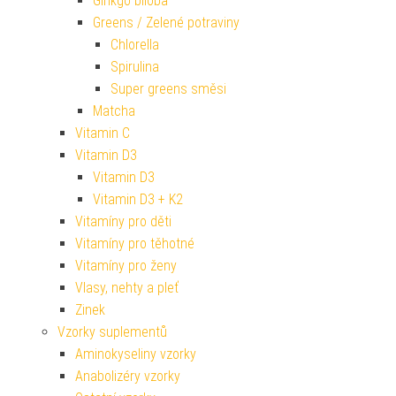
Ginkgo biloba
Greens / Zelené potraviny
Chlorella
Spirulina
Super greens směsi
Matcha
Vitamin C
Vitamin D3
Vitamin D3
Vitamin D3 + K2
Vitamíny pro děti
Vitamíny pro těhotné
Vitamíny pro ženy
Vlasy, nehty a pleť
Zinek
Vzorky suplementů
Aminokyseliny vzorky
Anabolizéry vzorky