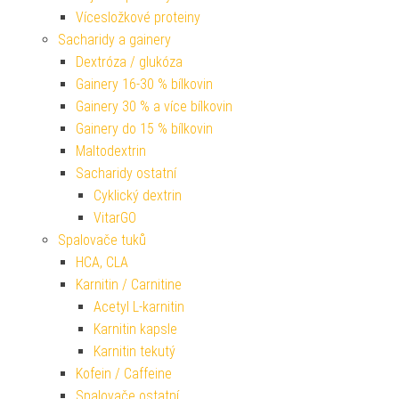
Vícesložkové proteiny
Sacharidy a gainery
Dextróza / glukóza
Gainery 16-30 % bílkovin
Gainery 30 % a více bílkovin
Gainery do 15 % bílkovin
Maltodextrin
Sacharidy ostatní
Cyklický dextrin
VitarGO
Spalovače tuků
HCA, CLA
Karnitin / Carnitine
Acetyl L-karnitin
Karnitin kapsle
Karnitin tekutý
Kofein / Caffeine
Spalovače ostatní