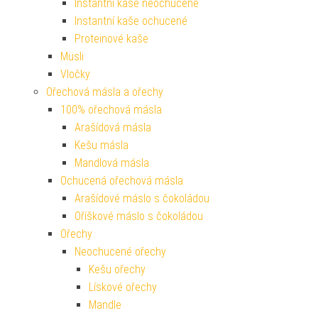
Instantní kaše neochucené
Instantní kaše ochucené
Proteinové kaše
Müsli
Vločky
Ořechová másla a ořechy
100% ořechová másla
Arašídová másla
Kešu másla
Mandlová másla
Ochucená ořechová másla
Arašídové máslo s čokoládou
Oříškové máslo s čokoládou
Ořechy
Neochucené ořechy
Kešu ořechy
Lískové ořechy
Mandle