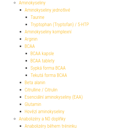
Aminokyseliny
Aminokyseliny jednotlivé
Taurine
Tryptophan (Tryptofan) / 5-HTP
Aminokyseliny komplexní
Arginin
BCAA
BCAA kapsle
BCAA tablety
Sypká forma BCAA
Tekutá forma BCAA
Beta alanin
Citrulline / Citrulin
Esenciální aminokyseliny (EAA)
Glutamin
Hovězí aminokyseliny
Anabolizéry a NO doplňky
Anabolizéry během tréninku