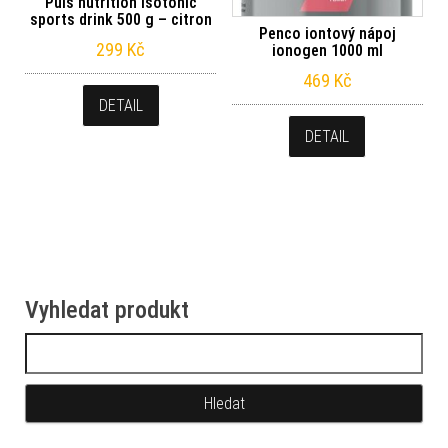
Puls nutrition isotonic
sports drink 500 g – citron
Penco iontový nápoj
299
Kč
ionogen 1000 ml
469
Kč
DETAIL
DETAIL
Vyhledat produkt
Vyhledávání