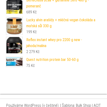
Biotechusa bcaa + glutamine zero 480 g -
pomeranč
689
Kč
Lucky alvin arašídy + mléčná vegan čokoláda a
mořská sůl 330 g
199
Kč
Reflex instant whey pro 2200 g new -
jahoda/malina
2 279
Kč
Quest nutrition protein bar 50-60 g
75
Kč
Používáme WordPress (v češtině).
|
Šablona: Bulk Shop
| ACIT