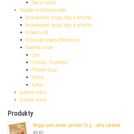
Olej ve spreji
Sladidla a dochucovadla
Bezkalorické sirupy, dipy a omáčky
Bezkalorické sirupy, dipy a omáčky
Koření a sůl
Ochucující kapky (flavdrops)
Sladidla a cukr
Cukr
Erytritol / Erythritol
Přírodní sirup
Stévia
Xylitol
Sušené maso
Sušené ovoce
Produkty
Beggs pure power protein 55 g - salty caramel
49
Kč