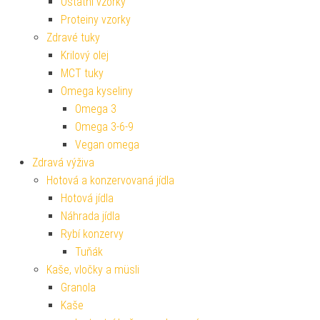
Ostatní vzorky
Proteiny vzorky
Zdravé tuky
Krilový olej
MCT tuky
Omega kyseliny
Omega 3
Omega 3-6-9
Vegan omega
Zdravá výživa
Hotová a konzervovaná jídla
Hotová jídla
Náhrada jídla
Rybí konzervy
Tuňák
Kaše, vločky a müsli
Granola
Kaše