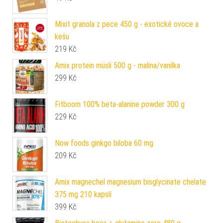
Mixit granola z pece 450 g - exotické ovoce a
kešu
219
Kč
Amix protein müsli 500 g - malina/vanilka
299
Kč
Fitboom 100% beta-alanine powder 300 g
229
Kč
Now foods ginkgo biloba 60 mg
209
Kč
Amix magnechel magnesium bisglycinate chelate
375 mg 210 kapslí
399
Kč