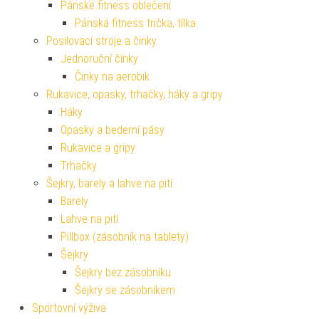
Pánské fitness oblečení
Pánská fitness trička, tílka
Posilovací stroje a činky
Jednoruční činky
Činky na aerobik
Rukavice, opasky, trhačky, háky a gripy
Háky
Opasky a bederní pásy
Rukavice a gripy
Trhačky
Šejkry, barely a lahve na pití
Barely
Lahve na pití
Pillbox (zásobník na tablety)
Šejkry
Šejkry bez zásobníku
Šejkry se zásobníkem
Sportovní výživa