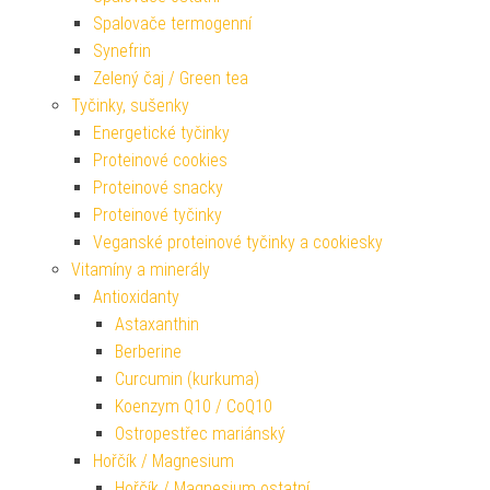
Spalovače termogenní
Synefrin
Zelený čaj / Green tea
Tyčinky, sušenky
Energetické tyčinky
Proteinové cookies
Proteinové snacky
Proteinové tyčinky
Veganské proteinové tyčinky a cookiesky
Vitamíny a minerály
Antioxidanty
Astaxanthin
Berberine
Curcumin (kurkuma)
Koenzym Q10 / CoQ10
Ostropestřec mariánský
Hořčík / Magnesium
Hořčík / Magnesium ostatní