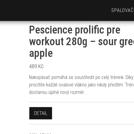
SPALOVAČ
Pescience prolific pre
workout 280g – sour gr
apple
489
Kč
Nakopávač pomáhá se soustředit po celý trénink. Dík
procítíte každé svalové vlákno jako nikdy předtím. Trén
dostanou úplně nový rozměr.
DETAIL