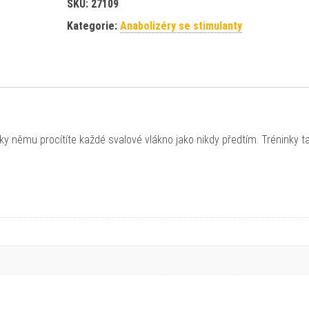
SKU:
27109
Kategorie:
Anabolizéry se stimulanty
y němu procítíte každé svalové vlákno jako nikdy předtím. Tréninky t