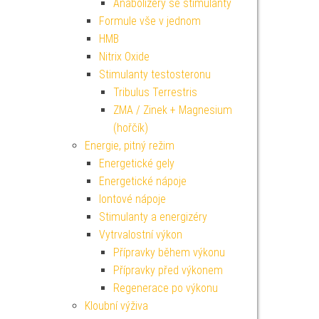
Anabolizéry se stimulanty
Formule vše v jednom
HMB
Nitrix Oxide
Stimulanty testosteronu
Tribulus Terrestris
ZMA / Zinek + Magnesium
(hořčík)
Energie, pitný režim
Energetické gely
Energetické nápoje
Iontové nápoje
Stimulanty a energizéry
Vytrvalostní výkon
Přípravky během výkonu
Přípravky před výkonem
Regenerace po výkonu
Kloubní výživa