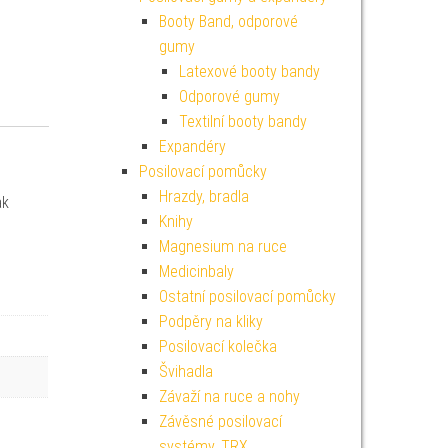
Booty Band, odporové
gumy
Latexové booty bandy
Odporové gumy
Textilní booty bandy
Expandéry
Posilovací pomůcky
Hrazdy, bradla
ak
Knihy
Magnesium na ruce
Medicinbaly
Ostatní posilovací pomůcky
Podpěry na kliky
Posilovací kolečka
Švihadla
Závaží na ruce a nohy
Závěsné posilovací
systémy, TRX