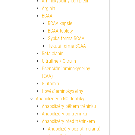
Aminokyseliny komplexní
Arginin
BCAA
BCAA kapsle
BCAA tablety
Sypká forma BCAA
Tekutá forma BCAA
Beta alanin
Citrulline / Citrulin
Esenciální aminokyseliny
(EAA)
Glutamin
Hovězí aminokyseliny
Anabolizéry a NO doplňky
Anabolizéry během tréninku
Anabolizéry po tréninku
Anabolizéry před tréninkem
Anabolizéry bez stimulantů