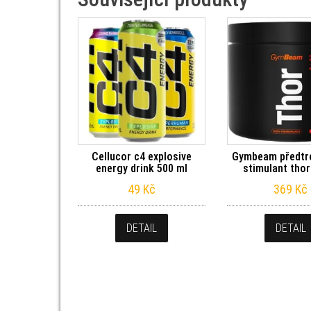
Cellucor c4 explosive
Gymbeam předtr
energy drink 500 ml
stimulant thor
49
Kč
369
Kč
DETAIL
DETAIL