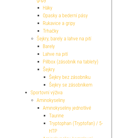
gripy
Háky
Opasky a bederní pásy
Rukavice a gripy
Trhačky
Šejkry, barely a lahve na pití
Barely
Lahve na pití
Pillbox (zásobník na tablety)
Šejkry
Šejkry bez zásobníku
Šejkry se zásobníkem
Sportovní výživa
Aminokyseliny
Aminokyseliny jednotlivé
Taurine
Tryptophan (Tryptofan) / 5-
HTP