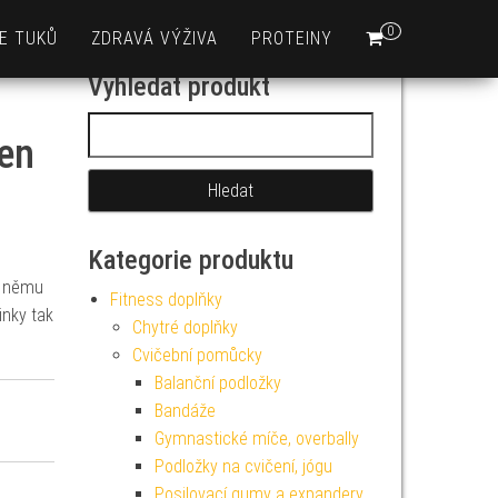
0
E TUKŮ
ZDRAVÁ VÝŽIVA
PROTEINY
Vyhledat produkt
Vyhledávání
een
Kategorie produktu
y němu
Fitness doplňky
inky tak
Chytré doplňky
Cvičební pomůcky
Balanční podložky
Bandáže
Gymnastické míče, overbally
Podložky na cvičení, jógu
Posilovací gumy a expandery