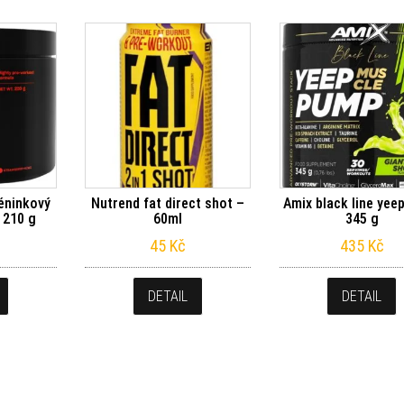
éninkový
Nutrend fat direct shot –
Amix black line yee
 210 g
60ml
345 g
45
Kč
435
Kč
DETAIL
DETAIL