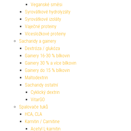
Veganské směsi
Syrovátkové hydrolyzáty
Syrovátkové izoláty
Vaječné proteiny
Vícesložkové proteiny
Sacharidy a gainery
Dextróza / glukóza
Gainery 16-30 % bílkovin
Gainery 30 % a více bílkovin
Gainery do 15 % bílkovin
Maltodextrin
Sacharidy ostatní
Cyklický dextrin
VitarGO
Spalovače tuků
HCA, CLA
Karnitin / Carnitine
Acetyl L-karnitin