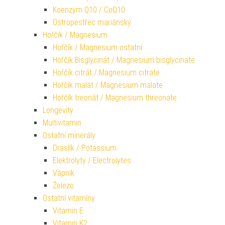
Koenzym Q10 / CoQ10
Ostropestřec mariánský
Hořčík / Magnesium
Hořčík / Magnesium ostatní
Hořčík Bisglycinát / Magnesium bisglycinate
Hořčík citrát / Magnesium citrate
Hořčík malát / Magnesium malate
Hořčík treonát / Magnesium threonate
Longevity
Multivitamin
Ostatní minerály
Draslík / Potassium
Elektrolyty / Electrolytes
Vápník
Železo
Ostatní vitamíny
Vitamin E
Vitamin K2