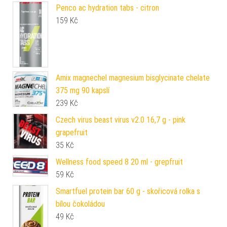
Penco ac hydration tabs - citron
159
Kč
Amix magnechel magnesium bisglycinate chelate
375 mg 90 kapslí
239
Kč
Czech virus beast virus v2.0 16,7 g - pink
grapefruit
35
Kč
Wellness food speed 8 20 ml - grepfruit
59
Kč
Smartfuel protein bar 60 g - skořicová rolka s
bílou čokoládou
49
Kč