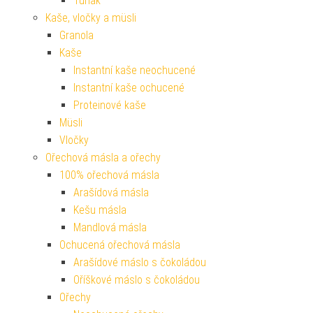
Tuňák
Kaše, vločky a müsli
Granola
Kaše
Instantní kaše neochucené
Instantní kaše ochucené
Proteinové kaše
Müsli
Vločky
Ořechová másla a ořechy
100% ořechová másla
Arašídová másla
Kešu másla
Mandlová másla
Ochucená ořechová másla
Arašídové máslo s čokoládou
Oříškové máslo s čokoládou
Ořechy