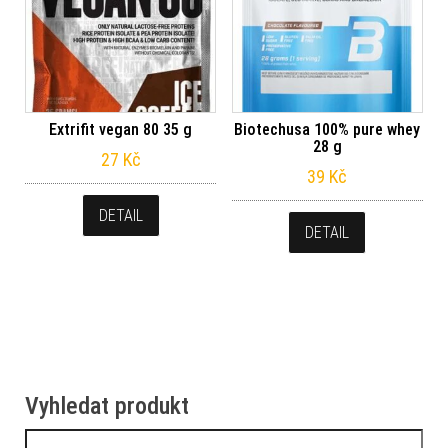
Extrifit vegan 80 35 g
Biotechusa 100% pure whey
28 g
27
Kč
39
Kč
DETAIL
DETAIL
Vyhledat produkt
Vyhledávání