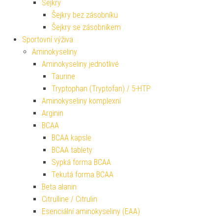
Šejkry
Šejkry bez zásobníku
Šejkry se zásobníkem
Sportovní výživa
Aminokyseliny
Aminokyseliny jednotlivé
Taurine
Tryptophan (Tryptofan) / 5-HTP
Aminokyseliny komplexní
Arginin
BCAA
BCAA kapsle
BCAA tablety
Sypká forma BCAA
Tekutá forma BCAA
Beta alanin
Citrulline / Citrulin
Esenciální aminokyseliny (EAA)