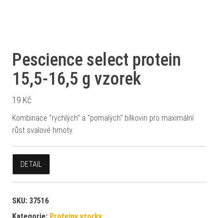
Pescience select protein
15,5-16,5 g vzorek
19
Kč
Kombinace "rychlých" a "pomalých" bílkovin pro maximální
růst svalové hmoty.
DETAIL
SKU:
37516
Kategorie:
Proteiny vzorky