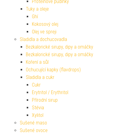
Proteinové pudinky
Tuky a oleje
Ghí
Kokosový olej
Olej ve spreji
Sladidla a dochucovadla
Bezkalorické sirupy, dipy a omáčky
Bezkalorické sirupy, dipy a omáčky
Koření a sůl
Ochucující kapky (flavdrops)
Sladidla a cukr
Cukr
Erytritol / Erythritol
Přírodní sirup
Stévia
Xylitol
Sušené maso
Sušené ovoce