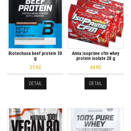
Biotechusa beef protein 30
Amix isoprime cfm whey
g
protein isolate 28 g
35
Kč
44
Kč
DETAIL
DETAIL