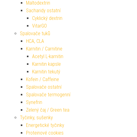
Maltodextrin
Sacharidy ostatní
Cyklický dextrin
VitarGO
Spalovače tuků
HCA, CLA
Karnitin / Carnitine
Acetyl L-karnitin
Karnitin kapsle
Karnitin tekutý
Kofein / Caffeine
Spalovače ostatní
Spalovače termogenní
Synefrin
Zelený čaj / Green tea
Tyčinky, sušenky
Energetické tyčinky
Proteinové cookies