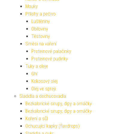
Mouky
Přílohy a pečivo
Luštěniny
Obiloviny
Těstoviny
Směsi na vaření
Proteinové palačinky
Proteinové pudinky
Tuky a oleje
Ghí
Kokosový olej
Olej ve spreji
Sladidla a dochucovadla
Bezkalorické sirupy, dipy a omáčky
Bezkalorické sirupy, dipy a omáčky
Koření a sůl
Ochucující kapky (flavdrops)
Sladidla a cukr