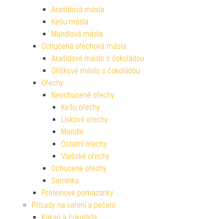
Arašídová másla
Kešu másla
Mandlová másla
Ochucená ořechová másla
Arašídové máslo s čokoládou
Oříškové máslo s čokoládou
Ořechy
Neochucené ořechy
Kešu ořechy
Lískové ořechy
Mandle
Ostatní ořechy
Vlašské ořechy
Ochucené ořechy
Semínka
Proteinové pomazánky
Přísady na vaření a pečení
Kakao a čokoláda