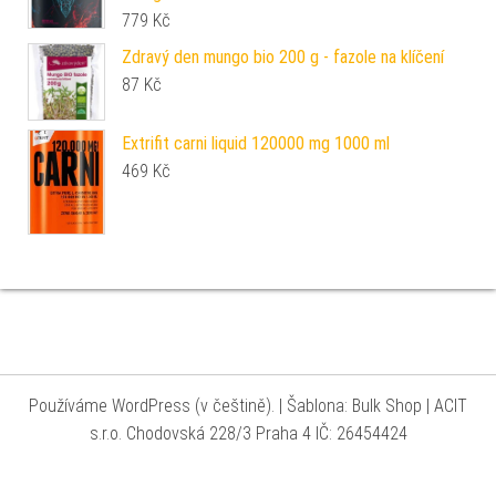
779
Kč
Zdravý den mungo bio 200 g - fazole na klíčení
87
Kč
Extrifit carni liquid 120000 mg 1000 ml
469
Kč
Používáme WordPress (v češtině).
|
Šablona: Bulk Shop
| ACIT
s.r.o. Chodovská 228/3 Praha 4 IČ: 26454424