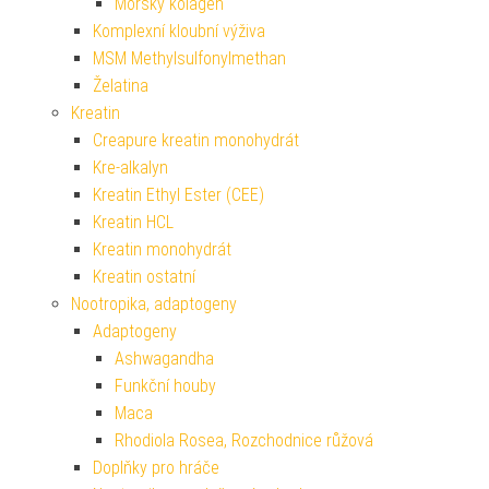
Mořský kolagen
Komplexní kloubní výživa
MSM Methylsulfonylmethan
Želatina
Kreatin
Creapure kreatin monohydrát
Kre-alkalyn
Kreatin Ethyl Ester (CEE)
Kreatin HCL
Kreatin monohydrát
Kreatin ostatní
Nootropika, adaptogeny
Adaptogeny
Ashwagandha
Funkční houby
Maca
Rhodiola Rosea, Rozchodnice růžová
Doplňky pro hráče