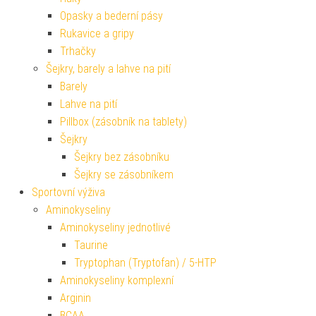
Opasky a bederní pásy
Rukavice a gripy
Trhačky
Šejkry, barely a lahve na pití
Barely
Lahve na pití
Pillbox (zásobník na tablety)
Šejkry
Šejkry bez zásobníku
Šejkry se zásobníkem
Sportovní výživa
Aminokyseliny
Aminokyseliny jednotlivé
Taurine
Tryptophan (Tryptofan) / 5-HTP
Aminokyseliny komplexní
Arginin
BCAA