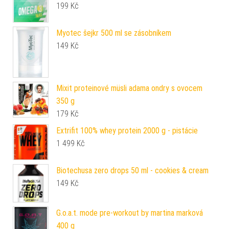
199
Kč
Myotec šejkr 500 ml se zásobníkem
149
Kč
Mixit proteinové müsli adama ondry s ovocem
350 g
179
Kč
Extrifit 100% whey protein 2000 g - pistácie
1 499
Kč
Biotechusa zero drops 50 ml - cookies & cream
149
Kč
G.o.a.t. mode pre-workout by martina marková
400 g