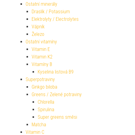
Ostatní minerály
Draslík / Potassium
Elektrolyty / Electrolytes
Vápník
Železo
Ostatní vitamíny
Vitamin E
Vitamin K2
Vitamíny B
Kyselina listová B9
Superpotraviny
Ginkgo biloba
Greens / Zelené potraviny
Chlorella
Spirulina
Super greens směsi
Matcha
Vitamin C