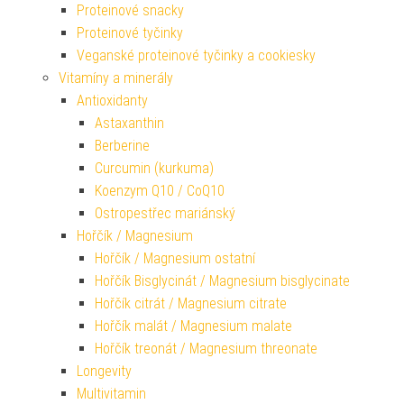
Proteinové snacky
Proteinové tyčinky
Veganské proteinové tyčinky a cookiesky
Vitamíny a minerály
Antioxidanty
Astaxanthin
Berberine
Curcumin (kurkuma)
Koenzym Q10 / CoQ10
Ostropestřec mariánský
Hořčík / Magnesium
Hořčík / Magnesium ostatní
Hořčík Bisglycinát / Magnesium bisglycinate
Hořčík citrát / Magnesium citrate
Hořčík malát / Magnesium malate
Hořčík treonát / Magnesium threonate
Longevity
Multivitamin