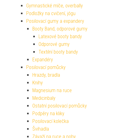
Gymnastické míče, overbally
Podložky na cvičení, jógu
Posilovací gumy a expandery
Booty Band, odporové gumy
Latexové booty bandy
Odporové gumy
Textilní booty bandy
Expandéry
Posilovací pomůcky
Hrazdy, bradla
Knihy
Magnesium na ruce
Medicinbaly
Ostatní posilovací pomůcky
Podpěry na kliky
Posilovací kolečka
Švihadla
Závaží na ruce a nohy