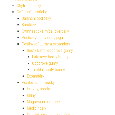
Chytré doplňky
Cvičební pomůcky
Balanční podložky
Bandáže
Gymnastické míče, overbally
Podložky na cvičení, jógu
Posilovací gumy a expandery
Booty Band, odporové gumy
Latexové booty bandy
Odporové gumy
Textilní booty bandy
Expandéry
Posilovací pomůcky
Hrazdy, bradla
Knihy
Magnesium na ruce
Medicinbaly
Ostatní posilovací pomůcky