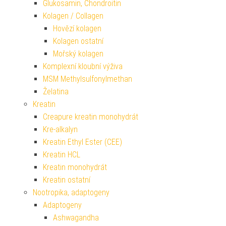
Glukosamin, Chondroitin
Kolagen / Collagen
Hovězí kolagen
Kolagen ostatní
Mořský kolagen
Komplexní kloubní výživa
MSM Methylsulfonylmethan
Želatina
Kreatin
Creapure kreatin monohydrát
Kre-alkalyn
Kreatin Ethyl Ester (CEE)
Kreatin HCL
Kreatin monohydrát
Kreatin ostatní
Nootropika, adaptogeny
Adaptogeny
Ashwagandha