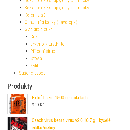
Bezkalorické sirupy, dipy a omáčky
Bezkalorické sirupy, dipy a omáčky
Koření a sůl
Ochucující kapky (flavdrops)
Sladidla a cukr
Cukr
Erytritol / Erythritol
Přírodní sirup
Stévia
Xylitol
Sušené ovoce
Produkty
Extrifit hero 1500 g - čokoláda
999
Kč
Czech virus beast virus v2.0 16,7 g - kyselé
jablko/maliny