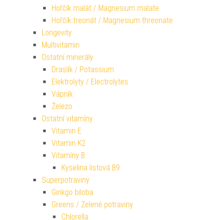
Hořčík malát / Magnesium malate
Hořčík treonát / Magnesium threonate
Longevity
Multivitamin
Ostatní minerály
Draslík / Potassium
Elektrolyty / Electrolytes
Vápník
Železo
Ostatní vitamíny
Vitamin E
Vitamin K2
Vitamíny B
Kyselina listová B9
Superpotraviny
Ginkgo biloba
Greens / Zelené potraviny
Chlorella