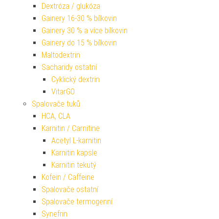
Dextróza / glukóza
Gainery 16-30 % bílkovin
Gainery 30 % a více bílkovin
Gainery do 15 % bílkovin
Maltodextrin
Sacharidy ostatní
Cyklický dextrin
VitarGO
Spalovače tuků
HCA, CLA
Karnitin / Carnitine
Acetyl L-karnitin
Karnitin kapsle
Karnitin tekutý
Kofein / Caffeine
Spalovače ostatní
Spalovače termogenní
Synefrin