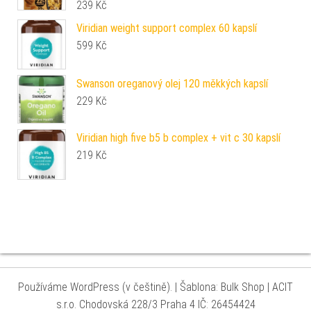
239
Kč
Viridian weight support complex 60 kapslí
599
Kč
Swanson oreganový olej 120 měkkých kapslí
229
Kč
Viridian high five b5 b complex + vit c 30 kapslí
219
Kč
Používáme WordPress (v češtině).
|
Šablona: Bulk Shop
| ACIT
s.r.o. Chodovská 228/3 Praha 4 IČ: 26454424