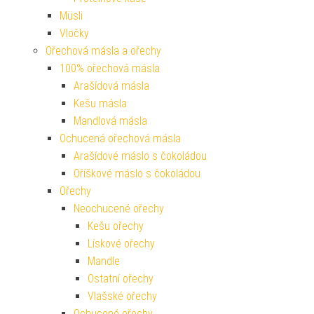
Müsli
Vločky
Ořechová másla a ořechy
100% ořechová másla
Arašídová másla
Kešu másla
Mandlová másla
Ochucená ořechová másla
Arašídové máslo s čokoládou
Oříškové máslo s čokoládou
Ořechy
Neochucené ořechy
Kešu ořechy
Lískové ořechy
Mandle
Ostatní ořechy
Vlašské ořechy
Ochucené ořechy