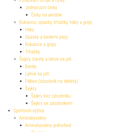
Posilovací stroje a činky
Jednoruční činky
Činky na aerobik
Rukavice, opasky, trhačky, háky a gripy
Háky
Opasky a bederní pásy
Rukavice a gripy
Trhačky
Šejkry, barely a lahve na pití
Barely
Lahve na pití
Pillbox (zásobník na tablety)
Šejkry
Šejkry bez zásobníku
Šejkry se zásobníkem
Sportovní výživa
Aminokyseliny
Aminokyseliny jednotlivé