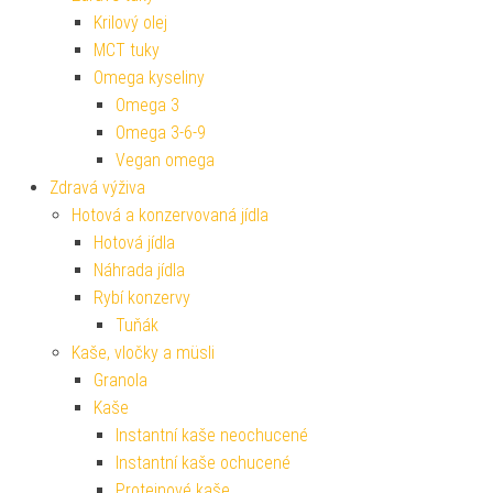
Krilový olej
MCT tuky
Omega kyseliny
Omega 3
Omega 3-6-9
Vegan omega
Zdravá výživa
Hotová a konzervovaná jídla
Hotová jídla
Náhrada jídla
Rybí konzervy
Tuňák
Kaše, vločky a müsli
Granola
Kaše
Instantní kaše neochucené
Instantní kaše ochucené
Proteinové kaše