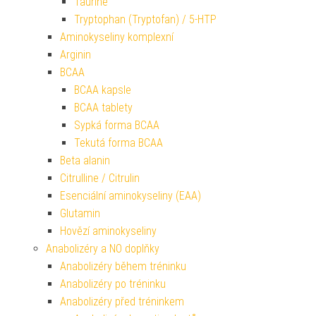
Taurine
Tryptophan (Tryptofan) / 5-HTP
Aminokyseliny komplexní
Arginin
BCAA
BCAA kapsle
BCAA tablety
Sypká forma BCAA
Tekutá forma BCAA
Beta alanin
Citrulline / Citrulin
Esenciální aminokyseliny (EAA)
Glutamin
Hovězí aminokyseliny
Anabolizéry a NO doplňky
Anabolizéry během tréninku
Anabolizéry po tréninku
Anabolizéry před tréninkem