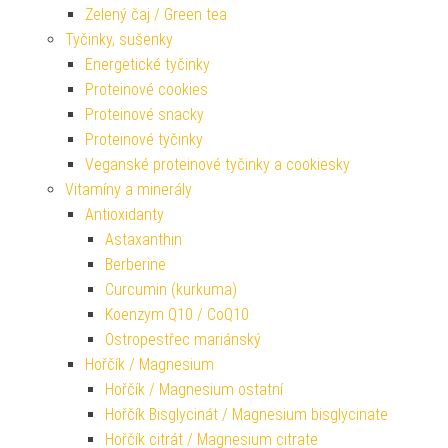
Zelený čaj / Green tea
Tyčinky, sušenky
Energetické tyčinky
Proteinové cookies
Proteinové snacky
Proteinové tyčinky
Veganské proteinové tyčinky a cookiesky
Vitamíny a minerály
Antioxidanty
Astaxanthin
Berberine
Curcumin (kurkuma)
Koenzym Q10 / CoQ10
Ostropestřec mariánský
Hořčík / Magnesium
Hořčík / Magnesium ostatní
Hořčík Bisglycinát / Magnesium bisglycinate
Hořčík citrát / Magnesium citrate