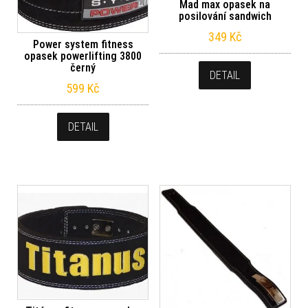
Mad max opasek na
posilování sandwich
349
Kč
Power system fitness
opasek powerlifting 3800
černý
DETAIL
599
Kč
DETAIL