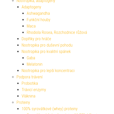
Nootropika, adaptogeny
Adaptogeny
Ashwagandha
Funkční houby
Maca
Rhodiola Rosea, Rozchodnice růžová
Doplňky pro hráče
Nootropika pro duševní pohodu
Nootropika pro kvalitní spánek
Gaba
Melatonin
Nootropika pro lepší koncentraci
Podpora trávení
Probiotika
Trávicí enzymy
Vláknina
Proteiny
100% syrovátkové (whey) proteiny