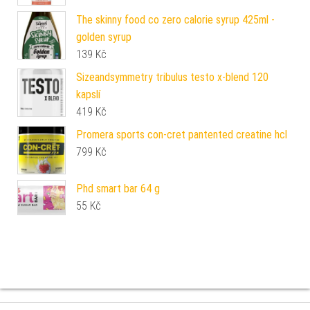
The skinny food co zero calorie syrup 425ml -
golden syrup
139
Kč
Sizeandsymmetry tribulus testo x-blend 120
kapslí
419
Kč
Promera sports con-cret pantented creatine hcl
799
Kč
Phd smart bar 64 g
55
Kč