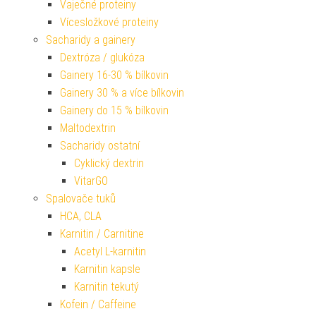
Vaječné proteiny
Vícesložkové proteiny
Sacharidy a gainery
Dextróza / glukóza
Gainery 16-30 % bílkovin
Gainery 30 % a více bílkovin
Gainery do 15 % bílkovin
Maltodextrin
Sacharidy ostatní
Cyklický dextrin
VitarGO
Spalovače tuků
HCA, CLA
Karnitin / Carnitine
Acetyl L-karnitin
Karnitin kapsle
Karnitin tekutý
Kofein / Caffeine