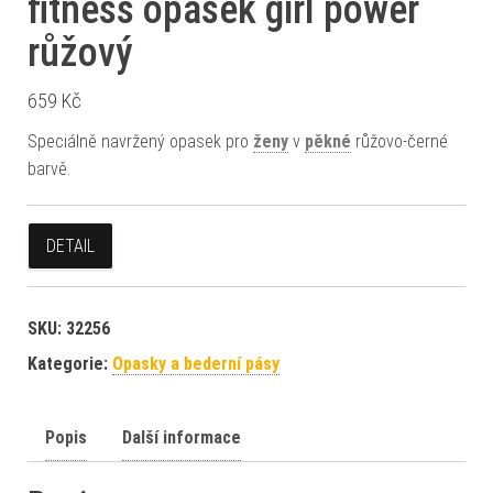
fitness opasek girl power
růžový
659
Kč
Speciálně navržený opasek pro
ženy
v
pěkné
růžovo-černé
barvě.
DETAIL
SKU:
32256
Kategorie:
Opasky a bederní pásy
Popis
Další informace