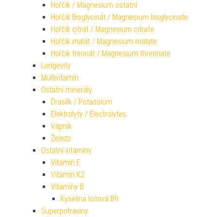
Hořčík / Magnesium ostatní
Hořčík Bisglycinát / Magnesium bisglycinate
Hořčík citrát / Magnesium citrate
Hořčík malát / Magnesium malate
Hořčík treonát / Magnesium threonate
Longevity
Multivitamin
Ostatní minerály
Draslík / Potassium
Elektrolyty / Electrolytes
Vápník
Železo
Ostatní vitamíny
Vitamin E
Vitamin K2
Vitamíny B
Kyselina listová B9
Superpotraviny