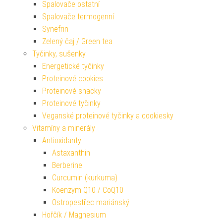
Spalovače ostatní
Spalovače termogenní
Synefrin
Zelený čaj / Green tea
Tyčinky, sušenky
Energetické tyčinky
Proteinové cookies
Proteinové snacky
Proteinové tyčinky
Veganské proteinové tyčinky a cookiesky
Vitamíny a minerály
Antioxidanty
Astaxanthin
Berberine
Curcumin (kurkuma)
Koenzym Q10 / CoQ10
Ostropestřec mariánský
Hořčík / Magnesium