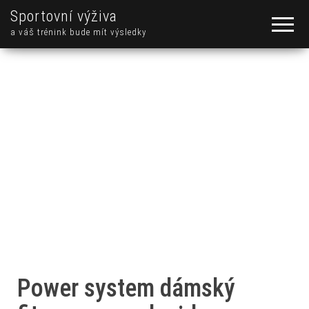
Sportovní výživa
a váš trénink bude mít výsledky
Power system dámský