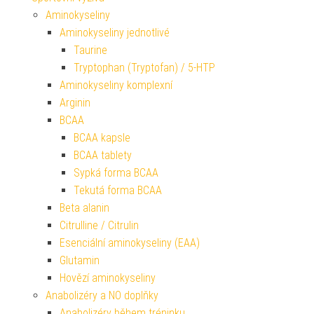
Aminokyseliny
Aminokyseliny jednotlivé
Taurine
Tryptophan (Tryptofan) / 5-HTP
Aminokyseliny komplexní
Arginin
BCAA
BCAA kapsle
BCAA tablety
Sypká forma BCAA
Tekutá forma BCAA
Beta alanin
Citrulline / Citrulin
Esenciální aminokyseliny (EAA)
Glutamin
Hovězí aminokyseliny
Anabolizéry a NO doplňky
Anabolizéry během tréninku