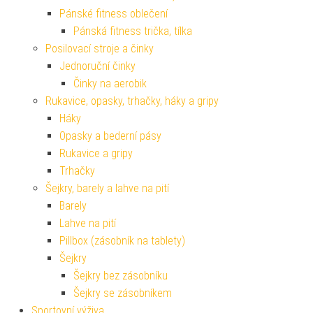
Pánské fitness oblečení
Pánská fitness trička, tílka
Posilovací stroje a činky
Jednoruční činky
Činky na aerobik
Rukavice, opasky, trhačky, háky a gripy
Háky
Opasky a bederní pásy
Rukavice a gripy
Trhačky
Šejkry, barely a lahve na pití
Barely
Lahve na pití
Pillbox (zásobník na tablety)
Šejkry
Šejkry bez zásobníku
Šejkry se zásobníkem
Sportovní výživa