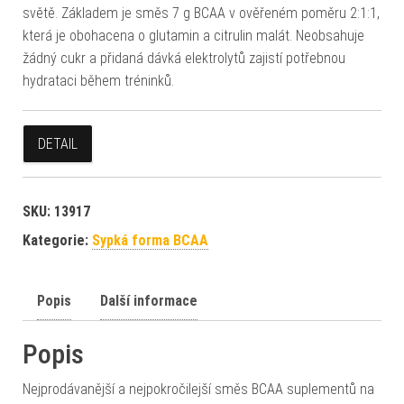
světě. Základem je směs 7 g BCAA v ověřeném poměru 2:1:1,
která je obohacena o glutamin a citrulin malát. Neobsahuje
žádný cukr a přidaná dávká elektrolytů zajistí potřebnou
hydrataci během tréninků.
DETAIL
SKU:
13917
Kategorie:
Sypká forma BCAA
Popis
Další informace
Popis
Nejprodávanější a nejpokročilejší směs BCAA suplementů na