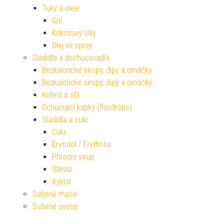
Tuky a oleje
Ghí
Kokosový olej
Olej ve spreji
Sladidla a dochucovadla
Bezkalorické sirupy, dipy a omáčky
Bezkalorické sirupy, dipy a omáčky
Koření a sůl
Ochucující kapky (flavdrops)
Sladidla a cukr
Cukr
Erytritol / Erythritol
Přírodní sirup
Stévia
Xylitol
Sušené maso
Sušené ovoce