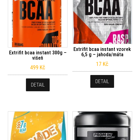
Extrifit bcaa instant vzorek
Extrifit bcaa instant 300g –
6,5 g – jahoda/máta
višeň
17
Kč
499
Kč
DETAIL
DETAIL