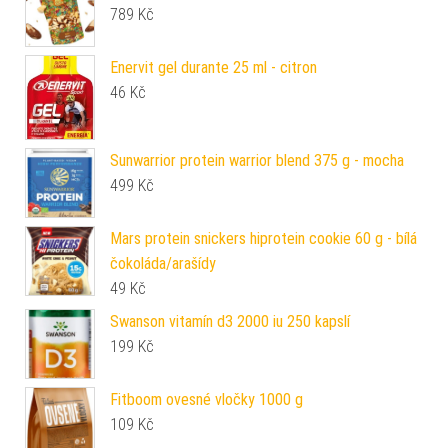
789
Kč
Enervit gel durante 25 ml - citron
46
Kč
Sunwarrior protein warrior blend 375 g - mocha
499
Kč
Mars protein snickers hiprotein cookie 60 g - bílá
čokoláda/arašídy
49
Kč
Swanson vitamín d3 2000 iu 250 kapslí
199
Kč
Fitboom ovesné vločky 1000 g
109
Kč