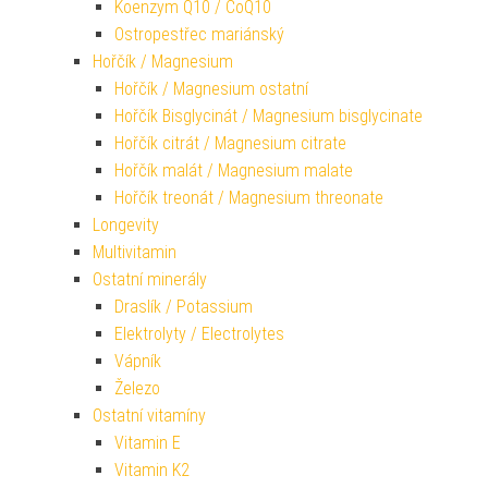
Koenzym Q10 / CoQ10
Ostropestřec mariánský
Hořčík / Magnesium
Hořčík / Magnesium ostatní
Hořčík Bisglycinát / Magnesium bisglycinate
Hořčík citrát / Magnesium citrate
Hořčík malát / Magnesium malate
Hořčík treonát / Magnesium threonate
Longevity
Multivitamin
Ostatní minerály
Draslík / Potassium
Elektrolyty / Electrolytes
Vápník
Železo
Ostatní vitamíny
Vitamin E
Vitamin K2