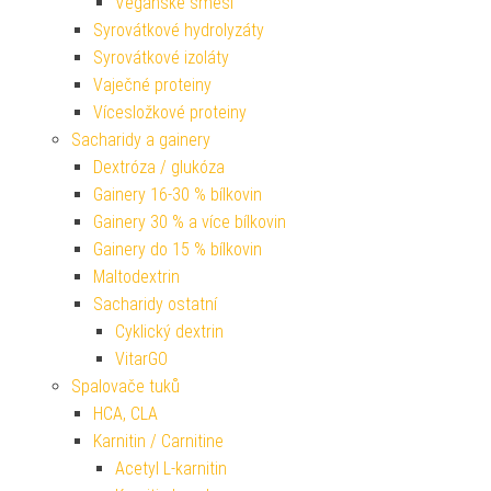
Veganské směsi
Syrovátkové hydrolyzáty
Syrovátkové izoláty
Vaječné proteiny
Vícesložkové proteiny
Sacharidy a gainery
Dextróza / glukóza
Gainery 16-30 % bílkovin
Gainery 30 % a více bílkovin
Gainery do 15 % bílkovin
Maltodextrin
Sacharidy ostatní
Cyklický dextrin
VitarGO
Spalovače tuků
HCA, CLA
Karnitin / Carnitine
Acetyl L-karnitin