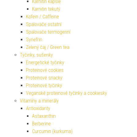
Karnitin kapsle
Karnitin tekutý
Kofein / Caffeine
Spalovače ostatní
Spalovače termogenní
Synefrin
Zelený čaj / Green tea
Tyčinky, sušenky
Energetické tyčinky
Proteinové cookies
Proteinové snacky
Proteinové tyčinky
Veganské proteinové tyčinky a cookiesky
Vitamíny a minerály
Antioxidanty
Astaxanthin
Berberine
Curcumin (kurkuma)