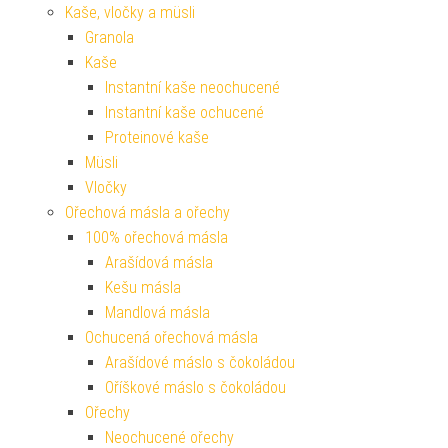
Kaše, vločky a müsli
Granola
Kaše
Instantní kaše neochucené
Instantní kaše ochucené
Proteinové kaše
Müsli
Vločky
Ořechová másla a ořechy
100% ořechová másla
Arašídová másla
Kešu másla
Mandlová másla
Ochucená ořechová másla
Arašídové máslo s čokoládou
Oříškové máslo s čokoládou
Ořechy
Neochucené ořechy