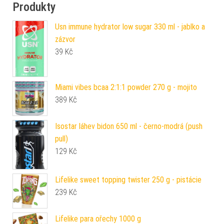
Produkty
Usn immune hydrator low sugar 330 ml - jablko a
zázvor
39
Kč
Miami vibes bcaa 2:1:1 powder 270 g - mojito
389
Kč
Isostar láhev bidon 650 ml - černo-modrá (push
pull)
129
Kč
Lifelike sweet topping twister 250 g - pistácie
239
Kč
Lifelike para ořechy 1000 g