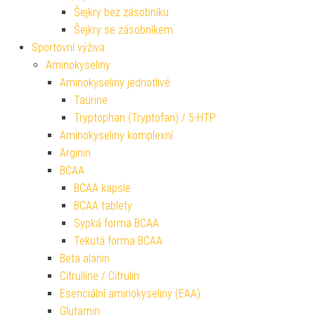
Šejkry bez zásobníku
Šejkry se zásobníkem
Sportovní výživa
Aminokyseliny
Aminokyseliny jednotlivé
Taurine
Tryptophan (Tryptofan) / 5-HTP
Aminokyseliny komplexní
Arginin
BCAA
BCAA kapsle
BCAA tablety
Sypká forma BCAA
Tekutá forma BCAA
Beta alanin
Citrulline / Citrulin
Esenciální aminokyseliny (EAA)
Glutamin