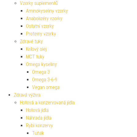
Vzorky suplementů
Aminokyseliny vzorky
Anabolizéry vzorky
Ostatní vzorky
Proteiny vzorky
Zdravé tuky
Krilový olej
MCT tuky
Omega kyseliny
Omega 3
Omega 3-6-9
Vegan omega
Zdravá výživa
Hotová a konzervovaná jídla
Hotová jídla
Náhrada jídla
Rybí konzervy
Tuňák