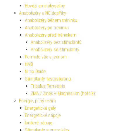
Hovězí aminokyseliny
Anabolizéry a NO doplňky
Anabolizéry během tréninku
Anabolizéry po tréninku
Anabolizéry před tréninkem
Anabolizéry bez stimulantů
Anabolizéry se stimulanty
Formule vše v jednom
HMB
Nitrix Oxide
Stimulanty testosteronu
Tribulus Terrestris
ZMA / Zinek + Magnesium (hořčík)
Energie, pitný režim
Energetické gely
Energetické nápoje
Iontové nápoje
Stimulanty a energizéry