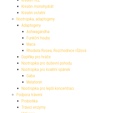
Kreatin HCL
Kreatin monohydrát
Kreatin ostatní
Nootropika, adaptogeny
Adaptogeny
Ashwagandha
Funkční houby
Maca
Rhodiola Rosea, Rozchodnice růžová
Doplňky pro hráče
Nootropika pro duševní pohodu
Nootropika pro kvalitní spánek
Gaba
Melatonin
Nootropika pro lepší koncentraci
Podpora trávení
Probiotika
Trávicí enzymy