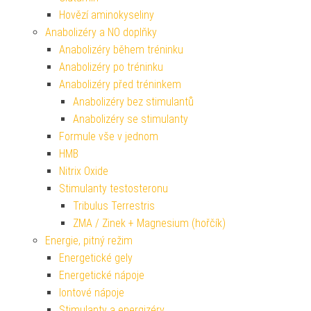
Hovězí aminokyseliny
Anabolizéry a NO doplňky
Anabolizéry během tréninku
Anabolizéry po tréninku
Anabolizéry před tréninkem
Anabolizéry bez stimulantů
Anabolizéry se stimulanty
Formule vše v jednom
HMB
Nitrix Oxide
Stimulanty testosteronu
Tribulus Terrestris
ZMA / Zinek + Magnesium (hořčík)
Energie, pitný režim
Energetické gely
Energetické nápoje
Iontové nápoje
Stimulanty a energizéry