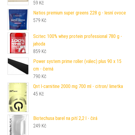
59
Kč
Natios premium super greens 228 g - lesní ovoce
579
Kč
Scitec 100% whey protein professional 780 g -
jahoda
859
Kč
Power system prime roller (válec) plus 90 x 15
cm - černá
790
Kč
Qnt l-carnitine 2000 mg 700 ml - citron/ limetka
45
Kč
Biotechusa barel na pití 2,2 l - čirá
249
Kč