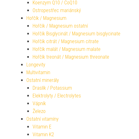
Koenzym Q10 / CoQ10
Ostropestřec mariánský
Hořčík / Magnesium
Hořčík / Magnesium ostatní
Hořčík Bisglycinát / Magnesium bisglycinate
Hořčík citrát / Magnesium citrate
Hořčík malát / Magnesium malate
Hořčík treonát / Magnesium threonate
Longevity
Multivitamin
Ostatní minerály
Draslík / Potassium
Elektrolyty / Electrolytes
Vápník
Železo
Ostatní vitamíny
Vitamin E
Vitamin K2