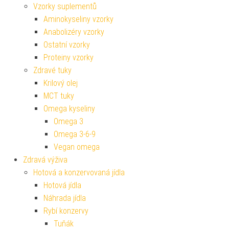
Vzorky suplementů
Aminokyseliny vzorky
Anabolizéry vzorky
Ostatní vzorky
Proteiny vzorky
Zdravé tuky
Krilový olej
MCT tuky
Omega kyseliny
Omega 3
Omega 3-6-9
Vegan omega
Zdravá výživa
Hotová a konzervovaná jídla
Hotová jídla
Náhrada jídla
Rybí konzervy
Tuňák