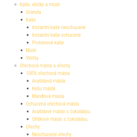
Kaše, vločky a müsli
Granola
Kaše
Instantní kaše neochucené
Instantní kaše ochucené
Proteinové kaše
Müsli
Vločky
Ořechová másla a ořechy
100% ořechová másla
Arašídová másla
Kešu másla
Mandlová másla
Ochucená ořechová másla
Arašídové máslo s čokoládou
Oříškové máslo s čokoládou
Ořechy
Neochucené ořechy