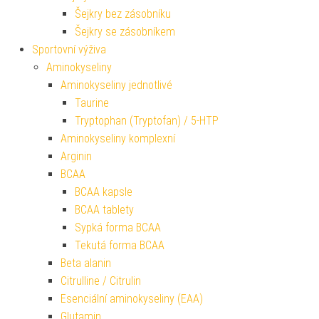
Šejkry bez zásobníku
Šejkry se zásobníkem
Sportovní výživa
Aminokyseliny
Aminokyseliny jednotlivé
Taurine
Tryptophan (Tryptofan) / 5-HTP
Aminokyseliny komplexní
Arginin
BCAA
BCAA kapsle
BCAA tablety
Sypká forma BCAA
Tekutá forma BCAA
Beta alanin
Citrulline / Citrulin
Esenciální aminokyseliny (EAA)
Glutamin