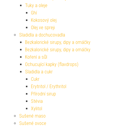
Tuky a oleje
Ghí
Kokosový olej
Olej ve spreji
Sladidla a dochucovadla
Bezkalorické sirupy, dipy a omáčky
Bezkalorické sirupy, dipy a omáčky
Koření a sůl
Ochucující kapky (flavdrops)
Sladidla a cukr
Cukr
Erytritol / Erythritol
Přírodní sirup
Stévia
Xylitol
Sušené maso
Sušené ovoce