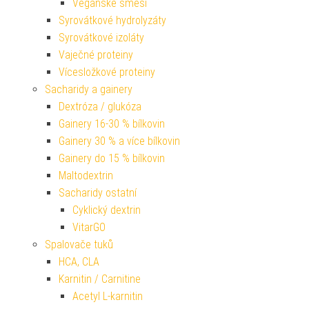
Veganské směsi
Syrovátkové hydrolyzáty
Syrovátkové izoláty
Vaječné proteiny
Vícesložkové proteiny
Sacharidy a gainery
Dextróza / glukóza
Gainery 16-30 % bílkovin
Gainery 30 % a více bílkovin
Gainery do 15 % bílkovin
Maltodextrin
Sacharidy ostatní
Cyklický dextrin
VitarGO
Spalovače tuků
HCA, CLA
Karnitin / Carnitine
Acetyl L-karnitin