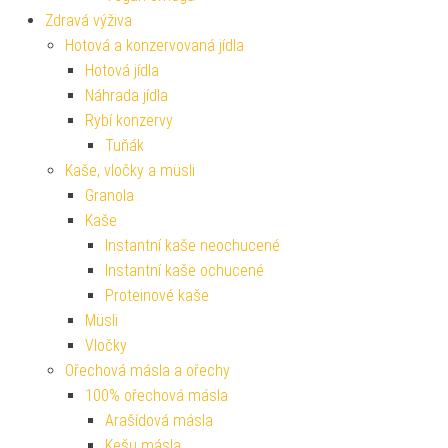
Zdravá výživa
Hotová a konzervovaná jídla
Hotová jídla
Náhrada jídla
Rybí konzervy
Tuňák
Kaše, vločky a müsli
Granola
Kaše
Instantní kaše neochucené
Instantní kaše ochucené
Proteinové kaše
Müsli
Vločky
Ořechová másla a ořechy
100% ořechová másla
Arašídová másla
Kešu másla