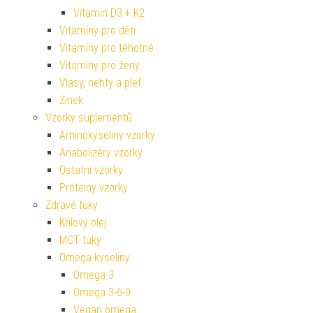
Vitamin D3 + K2
Vitamíny pro děti
Vitamíny pro těhotné
Vitamíny pro ženy
Vlasy, nehty a pleť
Zinek
Vzorky suplementů
Aminokyseliny vzorky
Anabolizéry vzorky
Ostatní vzorky
Proteiny vzorky
Zdravé tuky
Krilový olej
MCT tuky
Omega kyseliny
Omega 3
Omega 3-6-9
Vegan omega