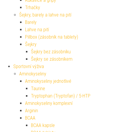
Rukavice a gripy
Trhačky
Šejkry, barely a lahve na pití
Barely
Lahve na pití
Pillbox (zásobník na tablety)
Šejkry
Šejkry bez zásobníku
Šejkry se zásobníkem
Sportovní výživa
Aminokyseliny
Aminokyseliny jednotlivé
Taurine
Tryptophan (Tryptofan) / 5-HTP
Aminokyseliny komplexní
Arginin
BCAA
BCAA kapsle