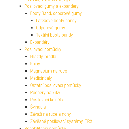
Posilovací gumy a expandery
Booty Band, odporové gumy
Latexové booty bandy
Odporové gumy
Textilní booty bandy
Expandéry
Posilovací pomůcky
Hrazdy, bradla
Knihy
Magnesium na ruce
Medicinbaly
Ostatní posilovací pomůcky
Podpěry na kliky
Posilovací kolečka
Švihadla
Závaží na ruce a nohy
Závěsné posilovací systémy, TRX
Rehabilitační pomůcky