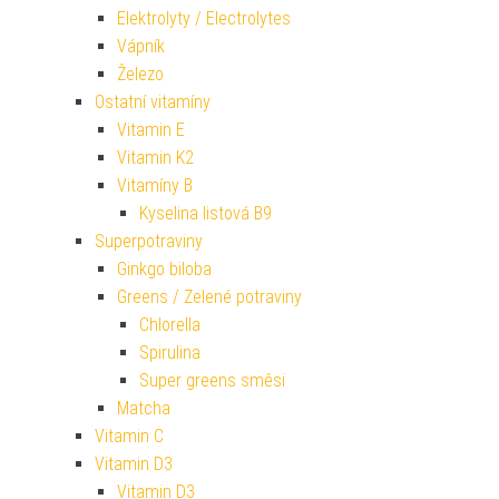
Elektrolyty / Electrolytes
Vápník
Železo
Ostatní vitamíny
Vitamin E
Vitamin K2
Vitamíny B
Kyselina listová B9
Superpotraviny
Ginkgo biloba
Greens / Zelené potraviny
Chlorella
Spirulina
Super greens směsi
Matcha
Vitamin C
Vitamin D3
Vitamin D3