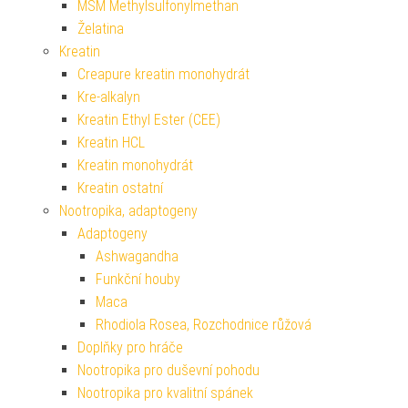
MSM Methylsulfonylmethan
Želatina
Kreatin
Creapure kreatin monohydrát
Kre-alkalyn
Kreatin Ethyl Ester (CEE)
Kreatin HCL
Kreatin monohydrát
Kreatin ostatní
Nootropika, adaptogeny
Adaptogeny
Ashwagandha
Funkční houby
Maca
Rhodiola Rosea, Rozchodnice růžová
Doplňky pro hráče
Nootropika pro duševní pohodu
Nootropika pro kvalitní spánek