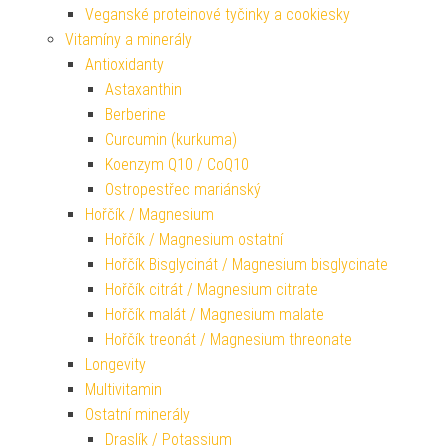
Veganské proteinové tyčinky a cookiesky
Vitamíny a minerály
Antioxidanty
Astaxanthin
Berberine
Curcumin (kurkuma)
Koenzym Q10 / CoQ10
Ostropestřec mariánský
Hořčík / Magnesium
Hořčík / Magnesium ostatní
Hořčík Bisglycinát / Magnesium bisglycinate
Hořčík citrát / Magnesium citrate
Hořčík malát / Magnesium malate
Hořčík treonát / Magnesium threonate
Longevity
Multivitamin
Ostatní minerály
Draslík / Potassium