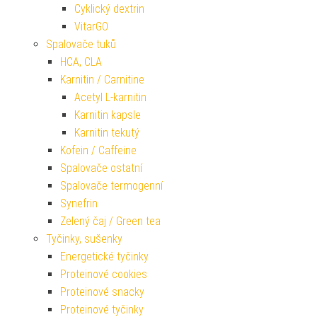
Cyklický dextrin
VitarGO
Spalovače tuků
HCA, CLA
Karnitin / Carnitine
Acetyl L-karnitin
Karnitin kapsle
Karnitin tekutý
Kofein / Caffeine
Spalovače ostatní
Spalovače termogenní
Synefrin
Zelený čaj / Green tea
Tyčinky, sušenky
Energetické tyčinky
Proteinové cookies
Proteinové snacky
Proteinové tyčinky