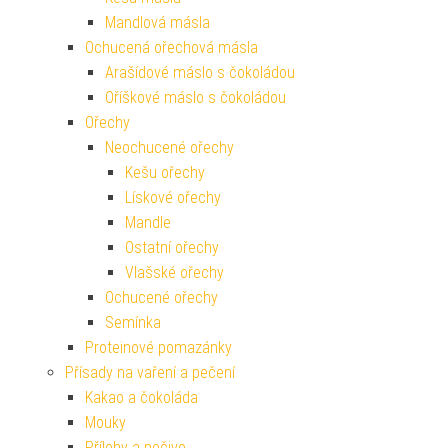
Mandlová másla
Ochucená ořechová másla
Arašídové máslo s čokoládou
Oříškové máslo s čokoládou
Ořechy
Neochucené ořechy
Kešu ořechy
Lískové ořechy
Mandle
Ostatní ořechy
Vlašské ořechy
Ochucené ořechy
Semínka
Proteinové pomazánky
Přísady na vaření a pečení
Kakao a čokoláda
Mouky
Přílohy a pečivo