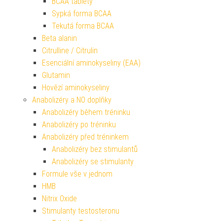
BCAA tablety
Sypká forma BCAA
Tekutá forma BCAA
Beta alanin
Citrulline / Citrulin
Esenciální aminokyseliny (EAA)
Glutamin
Hovězí aminokyseliny
Anabolizéry a NO doplňky
Anabolizéry během tréninku
Anabolizéry po tréninku
Anabolizéry před tréninkem
Anabolizéry bez stimulantů
Anabolizéry se stimulanty
Formule vše v jednom
HMB
Nitrix Oxide
Stimulanty testosteronu