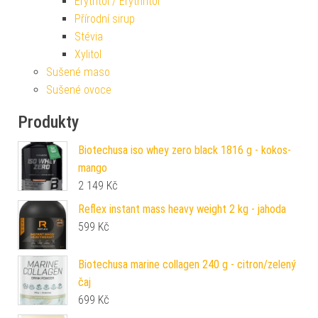
Erytritol / Erythritol
Přírodní sirup
Stévia
Xylitol
Sušené maso
Sušené ovoce
Produkty
Biotechusa iso whey zero black 1816 g - kokos-
mango
2 149
Kč
Reflex instant mass heavy weight 2 kg - jahoda
599
Kč
Biotechusa marine collagen 240 g - citron/zelený
čaj
699
Kč