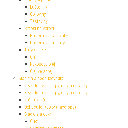
Luštěniny
Obiloviny
Těstoviny
Směsi na vaření
Proteinové palačinky
Proteinové pudinky
Tuky a oleje
Ghí
Kokosový olej
Olej ve spreji
Sladidla a dochucovadla
Bezkalorické sirupy, dipy a omáčky
Bezkalorické sirupy, dipy a omáčky
Koření a sůl
Ochucující kapky (flavdrops)
Sladidla a cukr
Cukr