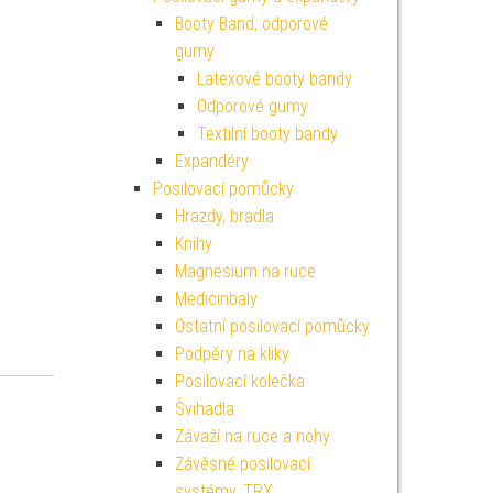
Booty Band, odporové
gumy
Latexové booty bandy
Odporové gumy
Textilní booty bandy
Expandéry
Posilovací pomůcky
Hrazdy, bradla
Knihy
Magnesium na ruce
Medicinbaly
Ostatní posilovací pomůcky
Podpěry na kliky
Posilovací kolečka
Švihadla
Závaží na ruce a nohy
Závěsné posilovací
systémy, TRX