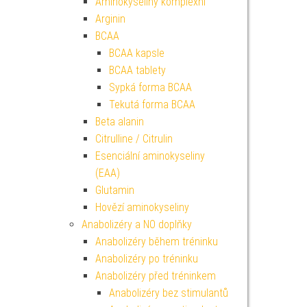
Aminokyseliny komplexní
Arginin
BCAA
BCAA kapsle
BCAA tablety
Sypká forma BCAA
Tekutá forma BCAA
Beta alanin
Citrulline / Citrulin
Esenciální aminokyseliny
(EAA)
Glutamin
Hovězí aminokyseliny
Anabolizéry a NO doplňky
Anabolizéry během tréninku
Anabolizéry po tréninku
Anabolizéry před tréninkem
Anabolizéry bez stimulantů