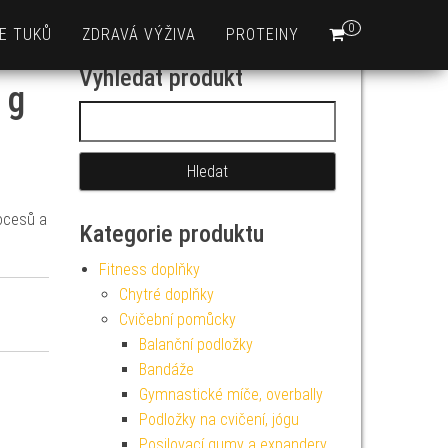
0
E TUKŮ
ZDRAVÁ VÝŽIVA
PROTEINY
Vyhledat produkt
 g
Vyhledávání
rocesů a
Kategorie produktu
Fitness doplňky
Chytré doplňky
Cvičební pomůcky
Balanční podložky
Bandáže
Gymnastické míče, overbally
Podložky na cvičení, jógu
Posilovací gumy a expandery