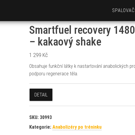
SPALOVAČ
Smartfuel recovery 1480
– kakaový shake
1 299
Kč
Obsahuje funkční látky k nastartování anabolických p
podporu regenerace těla.
DETAIL
SKU:
30993
Kategorie:
Anabolizéry po tréninku