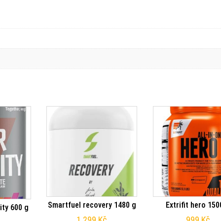
Smartfuel recovery 1480 g
Extrifit hero 150
ity 600 g
1 299
Kč
999
Kč