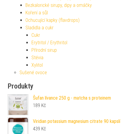
Bezkalorické sirupy, dipy a omáčky
Koření a sůl
Ochucující kapky (flavdrops)
Sladidla a cukr
Cukr
Erytritol / Erythritol
Přírodní sirup
Stévia
Xylitol
Sušené ovoce
Produkty
Šufan lívance 250 g - matcha s proteinem
189
Kč
Viridian potassium magnesium citrate 90 kapslí
439
Kč