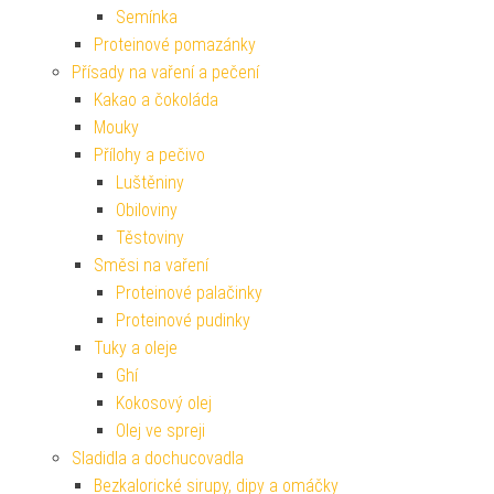
Semínka
Proteinové pomazánky
Přísady na vaření a pečení
Kakao a čokoláda
Mouky
Přílohy a pečivo
Luštěniny
Obiloviny
Těstoviny
Směsi na vaření
Proteinové palačinky
Proteinové pudinky
Tuky a oleje
Ghí
Kokosový olej
Olej ve spreji
Sladidla a dochucovadla
Bezkalorické sirupy, dipy a omáčky