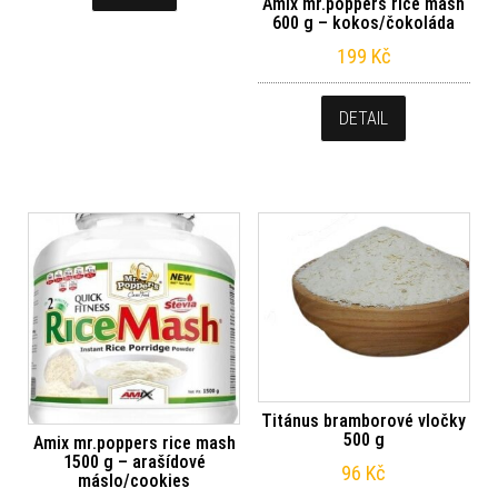
Amix mr.poppers rice mash
600 g – kokos/čokoláda
199
Kč
DETAIL
Titánus bramborové vločky
500 g
Amix mr.poppers rice mash
1500 g – arašídové
96
Kč
máslo/cookies