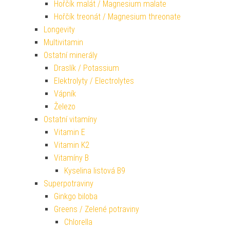
Hořčík malát / Magnesium malate
Hořčík treonát / Magnesium threonate
Longevity
Multivitamin
Ostatní minerály
Draslík / Potassium
Elektrolyty / Electrolytes
Vápník
Železo
Ostatní vitamíny
Vitamin E
Vitamin K2
Vitamíny B
Kyselina listová B9
Superpotraviny
Ginkgo biloba
Greens / Zelené potraviny
Chlorella