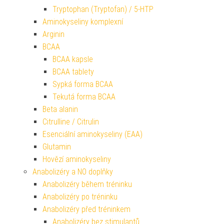
Tryptophan (Tryptofan) / 5-HTP
Aminokyseliny komplexní
Arginin
BCAA
BCAA kapsle
BCAA tablety
Sypká forma BCAA
Tekutá forma BCAA
Beta alanin
Citrulline / Citrulin
Esenciální aminokyseliny (EAA)
Glutamin
Hovězí aminokyseliny
Anabolizéry a NO doplňky
Anabolizéry během tréninku
Anabolizéry po tréninku
Anabolizéry před tréninkem
Anabolizéry bez stimulantů