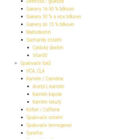
Dextróza / glukóza
Gainery 16-30 % bílkovin
Gainery 30 % a více bílkovin
Gainery do 15 % bílkovin
Maltodextrin
Sacharidy ostatní
Cyklický dextrin
VitarGO
Spalovače tuků
HCA, CLA
Karnitin / Carnitine
Acetyl L-karnitin
Karnitin kapsle
Karnitin tekutý
Kofein / Caffeine
Spalovače ostatní
Spalovače termogenní
Synefrin