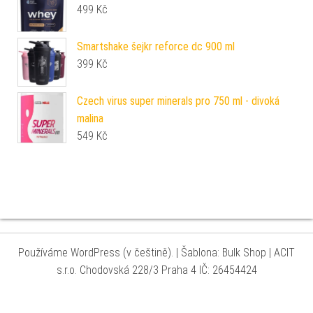
499
Kč
Smartshake šejkr reforce dc 900 ml
399
Kč
Czech virus super minerals pro 750 ml - divoká
malina
549
Kč
Používáme WordPress (v češtině).
|
Šablona: Bulk Shop
| ACIT
s.r.o. Chodovská 228/3 Praha 4 IČ: 26454424