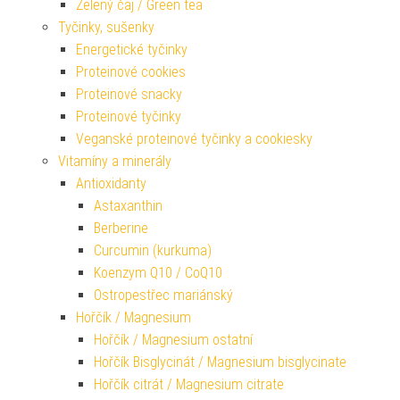
Zelený čaj / Green tea
Tyčinky, sušenky
Energetické tyčinky
Proteinové cookies
Proteinové snacky
Proteinové tyčinky
Veganské proteinové tyčinky a cookiesky
Vitamíny a minerály
Antioxidanty
Astaxanthin
Berberine
Curcumin (kurkuma)
Koenzym Q10 / CoQ10
Ostropestřec mariánský
Hořčík / Magnesium
Hořčík / Magnesium ostatní
Hořčík Bisglycinát / Magnesium bisglycinate
Hořčík citrát / Magnesium citrate