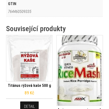
GTIN
764460509335
Související produkty
Titánus rýžová kaše 500 g
89
Kč
DETAIL