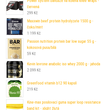
Power system bandáže na kolena knee wraps -
červená
299
Kč
Maxxwin beef protein hydrolyzate 1500 g -
čoko/mint
1 199
Kč
Passion nutrition protein bar low sugar 55 g -
kokosová pusa/bílá
59
Kč
Kevin levrone anabolic iso whey 2000 g - jahoda
2 099
Kč
Greenfood vitamín b12 90 kapslí
219
Kč
Kine-max posilovací guma super loop resistance
band kit - xlight žlutá