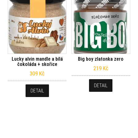
Lucky alvin mandle a bílá
Big boy zlatonka zero
čokoláda + skořice
219
Kč
309
Kč
DETAIL
DETAIL