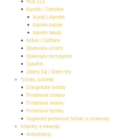
HCA, CLA
Karnitin / Carnitine
Acetyl L-karnitin
Karnitin kapsle
Karnitin tekutý
Kofein / Caffeine
Spalovače ostatní
Spalovače termogenní
Synefrin
Zelený čaj / Green tea
Tyčinky, sušenky
Energetické tyčinky
Proteinové cookies
Proteinové snacky
Proteinové tyčinky
Veganské proteinové tyčinky a cookiesky
Vitamíny a minerály
Antioxidanty