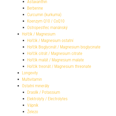
Astaxanthin
Berberine
Curcumin (kurkuma)
Koenzym Q10 / CoQ10
Ostropestřec mariánský
Hořčík / Magnesium
Hořčík / Magnesium ostatní
Hořčík Bisglycinát / Magnesium bisglycinate
Hořčík citrát / Magnesium citrate
Hořčík malát / Magnesium malate
Hořčík treonát / Magnesium threonate
Longevity
Multivitamin
Ostatní minerály
Draslík / Potassium
Elektrolyty / Electrolytes
Vápník
Železo