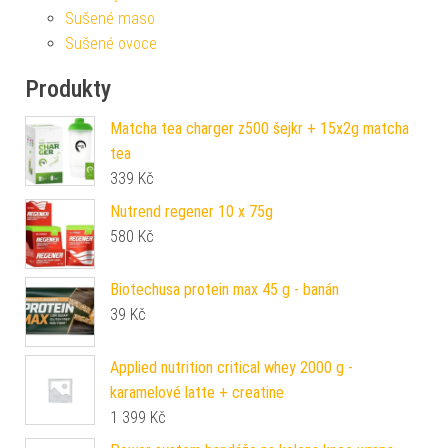
Sušené maso
Sušené ovoce
Produkty
Matcha tea charger z500 šejkr + 15x2g matcha
tea
339
Kč
Nutrend regener 10 x 75g
580
Kč
Biotechusa protein max 45 g - banán
39
Kč
Applied nutrition critical whey 2000 g -
karamelové latte + creatine
1 399
Kč