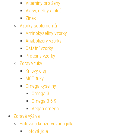
Vitamíny pro ženy
Vlasy, nehty a pleť
Zinek
Vzorky suplementů
Aminokyseliny vzorky
Anabolizéry vzorky
Ostatní vzorky
Proteiny vzorky
Zdravé tuky
Krilový olej
MCT tuky
Omega kyseliny
Omega 3
Omega 3-6-9
Vegan omega
Zdravá výživa
Hotová a konzervovaná jídla
Hotová jídla