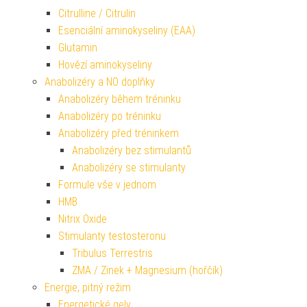
Citrulline / Citrulin
Esenciální aminokyseliny (EAA)
Glutamin
Hovězí aminokyseliny
Anabolizéry a NO doplňky
Anabolizéry během tréninku
Anabolizéry po tréninku
Anabolizéry před tréninkem
Anabolizéry bez stimulantů
Anabolizéry se stimulanty
Formule vše v jednom
HMB
Nitrix Oxide
Stimulanty testosteronu
Tribulus Terrestris
ZMA / Zinek + Magnesium (hořčík)
Energie, pitný režim
Energetické gely