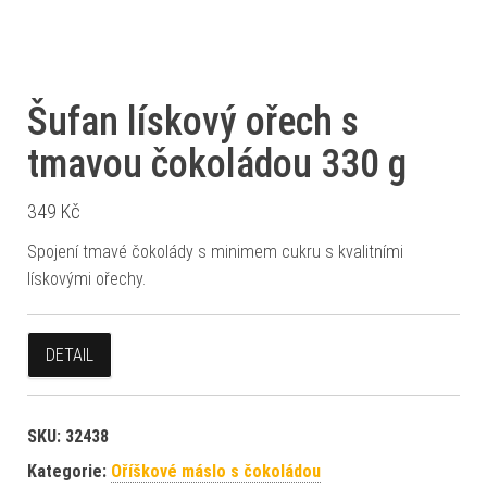
Šufan lískový ořech s
tmavou čokoládou 330 g
349
Kč
Spojení tmavé čokolády s minimem cukru s kvalitními
lískovými ořechy.
DETAIL
SKU:
32438
Kategorie:
Oříškové máslo s čokoládou