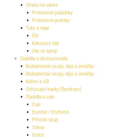
Směsi na vaření
Proteinové palačinky
Proteinové pudinky
Tuky a oleje
Ghí
Kokosový olej
Olej ve spreji
Sladidla a dochucovadla
Bezkalorické sirupy, dipy a omáčky
Bezkalorické sirupy, dipy a omáčky
Koření a sůl
Ochucující kapky (flavdrops)
Sladidla a cukr
Cukr
Erytritol / Erythritol
Přírodní sirup
Stévia
Xylitol