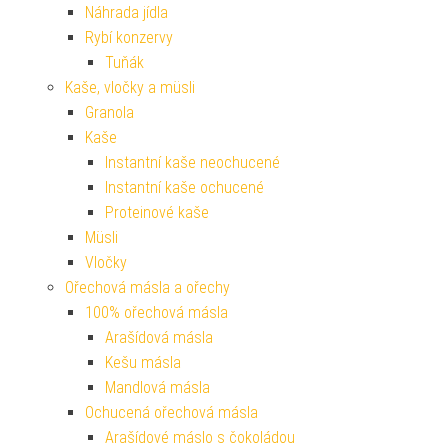
Náhrada jídla
Rybí konzervy
Tuňák
Kaše, vločky a müsli
Granola
Kaše
Instantní kaše neochucené
Instantní kaše ochucené
Proteinové kaše
Müsli
Vločky
Ořechová másla a ořechy
100% ořechová másla
Arašídová másla
Kešu másla
Mandlová másla
Ochucená ořechová másla
Arašídové máslo s čokoládou