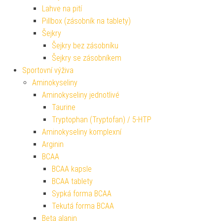
Lahve na pití
Pillbox (zásobník na tablety)
Šejkry
Šejkry bez zásobníku
Šejkry se zásobníkem
Sportovní výživa
Aminokyseliny
Aminokyseliny jednotlivé
Taurine
Tryptophan (Tryptofan) / 5-HTP
Aminokyseliny komplexní
Arginin
BCAA
BCAA kapsle
BCAA tablety
Sypká forma BCAA
Tekutá forma BCAA
Beta alanin