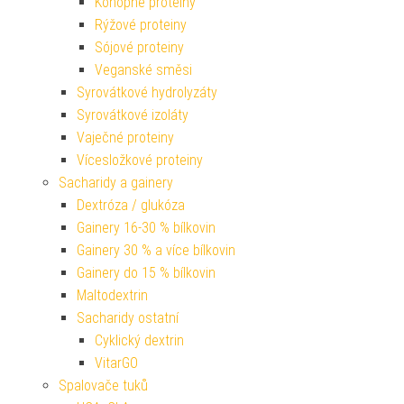
Konopné proteiny
Rýžové proteiny
Sójové proteiny
Veganské směsi
Syrovátkové hydrolyzáty
Syrovátkové izoláty
Vaječné proteiny
Vícesložkové proteiny
Sacharidy a gainery
Dextróza / glukóza
Gainery 16-30 % bílkovin
Gainery 30 % a více bílkovin
Gainery do 15 % bílkovin
Maltodextrin
Sacharidy ostatní
Cyklický dextrin
VitarGO
Spalovače tuků