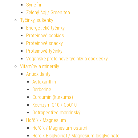
Synefrin
Zelený čaj / Green tea
Tyčinky, sušenky
Energetické tyčinky
Proteinové cookies
Proteinové snacky
Proteinové tyčinky
Veganské proteinové tyčinky a cookiesky
Vitamíny a minerály
Antioxidanty
Astaxanthin
Berberine
Curcumin (kurkuma)
Koenzym Q10 / CoQ10
Ostropestřec mariánský
Hořčík / Magnesium
Hořčík / Magnesium ostatní
Hořčík Bisglycinát / Magnesium bisglycinate