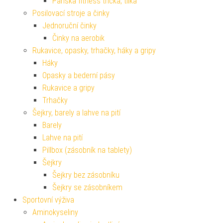
Pánská fitness trička, tílka
Posilovací stroje a činky
Jednoruční činky
Činky na aerobik
Rukavice, opasky, trhačky, háky a gripy
Háky
Opasky a bederní pásy
Rukavice a gripy
Trhačky
Šejkry, barely a lahve na pití
Barely
Lahve na pití
Pillbox (zásobník na tablety)
Šejkry
Šejkry bez zásobníku
Šejkry se zásobníkem
Sportovní výživa
Aminokyseliny