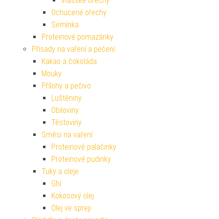
Vlašské ořechy
Ochucené ořechy
Semínka
Proteinové pomazánky
Přísady na vaření a pečení
Kakao a čokoláda
Mouky
Přílohy a pečivo
Luštěniny
Obiloviny
Těstoviny
Směsi na vaření
Proteinové palačinky
Proteinové pudinky
Tuky a oleje
Ghí
Kokosový olej
Olej ve spreji