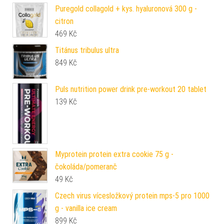
Puregold collagold + kys. hyaluronová 300 g -
citron
469
Kč
Titánus tribulus ultra
849
Kč
Puls nutrition power drink pre-workout 20 tablet
139
Kč
Myprotein protein extra cookie 75 g -
čokoláda/pomeranč
49
Kč
Czech virus vícesložkový protein mps-5 pro 1000
g - vanilla ice cream
899
Kč