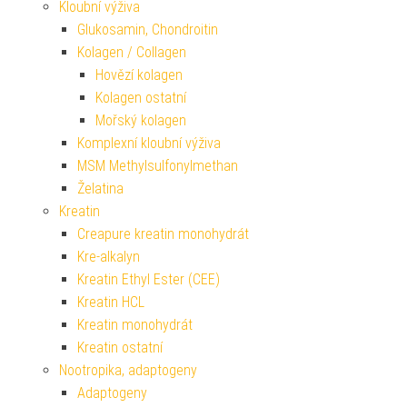
Kloubní výživa
Glukosamin, Chondroitin
Kolagen / Collagen
Hovězí kolagen
Kolagen ostatní
Mořský kolagen
Komplexní kloubní výživa
MSM Methylsulfonylmethan
Želatina
Kreatin
Creapure kreatin monohydrát
Kre-alkalyn
Kreatin Ethyl Ester (CEE)
Kreatin HCL
Kreatin monohydrát
Kreatin ostatní
Nootropika, adaptogeny
Adaptogeny