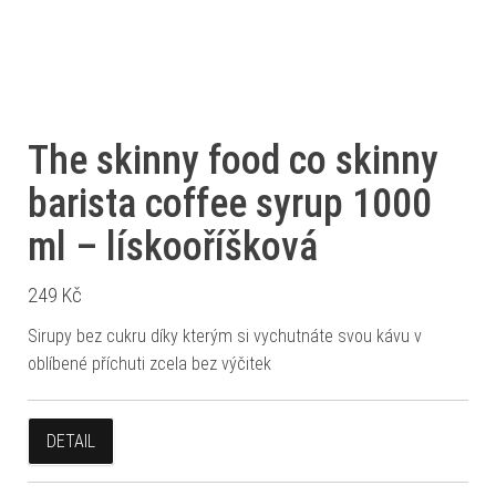
The skinny food co skinny
barista coffee syrup 1000
ml – lískooříšková
249
Kč
Sirupy bez cukru díky kterým si vychutnáte svou kávu v
oblíbené příchuti zcela bez výčitek
DETAIL