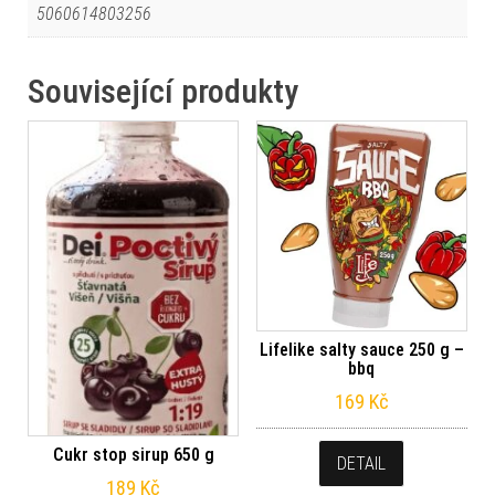
5060614803256
Související produkty
Lifelike salty sauce 250 g –
bbq
169
Kč
Cukr stop sirup 650 g
DETAIL
189
Kč