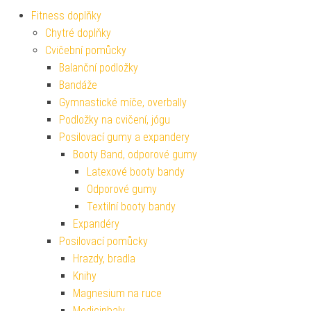
Fitness doplňky
Chytré doplňky
Cvičební pomůcky
Balanční podložky
Bandáže
Gymnastické míče, overbally
Podložky na cvičení, jógu
Posilovací gumy a expandery
Booty Band, odporové gumy
Latexové booty bandy
Odporové gumy
Textilní booty bandy
Expandéry
Posilovací pomůcky
Hrazdy, bradla
Knihy
Magnesium na ruce
Medicinbaly