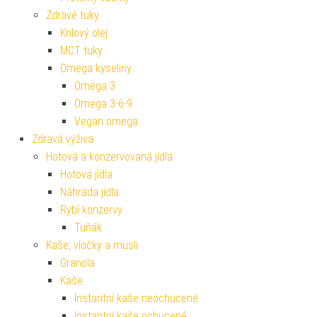
Zdravé tuky
Krilový olej
MCT tuky
Omega kyseliny
Omega 3
Omega 3-6-9
Vegan omega
Zdravá výživa
Hotová a konzervovaná jídla
Hotová jídla
Náhrada jídla
Rybí konzervy
Tuňák
Kaše, vločky a müsli
Granola
Kaše
Instantní kaše neochucené
Instantní kaše ochucené