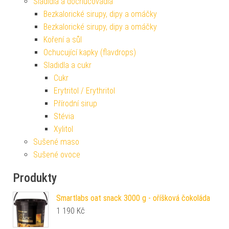
Sladidla a dochucovadla
Bezkalorické sirupy, dipy a omáčky
Bezkalorické sirupy, dipy a omáčky
Koření a sůl
Ochucující kapky (flavdrops)
Sladidla a cukr
Cukr
Erytritol / Erythritol
Přírodní sirup
Stévia
Xylitol
Sušené maso
Sušené ovoce
Produkty
Smartlabs oat snack 3000 g - oříšková čokoláda
1 190
Kč