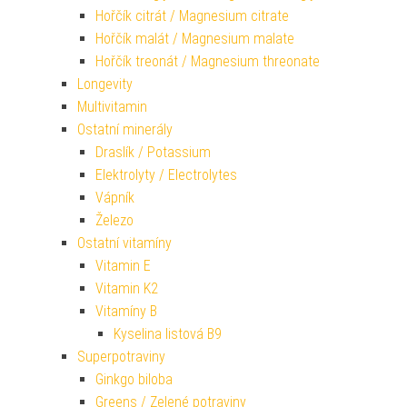
Hořčík citrát / Magnesium citrate
Hořčík malát / Magnesium malate
Hořčík treonát / Magnesium threonate
Longevity
Multivitamin
Ostatní minerály
Draslík / Potassium
Elektrolyty / Electrolytes
Vápník
Železo
Ostatní vitamíny
Vitamin E
Vitamin K2
Vitamíny B
Kyselina listová B9
Superpotraviny
Ginkgo biloba
Greens / Zelené potraviny