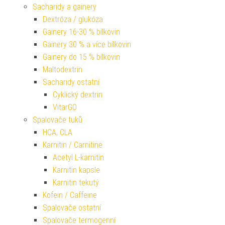
Sacharidy a gainery
Dextróza / glukóza
Gainery 16-30 % bílkovin
Gainery 30 % a více bílkovin
Gainery do 15 % bílkovin
Maltodextrin
Sacharidy ostatní
Cyklický dextrin
VitarGO
Spalovače tuků
HCA, CLA
Karnitin / Carnitine
Acetyl L-karnitin
Karnitin kapsle
Karnitin tekutý
Kofein / Caffeine
Spalovače ostatní
Spalovače termogenní