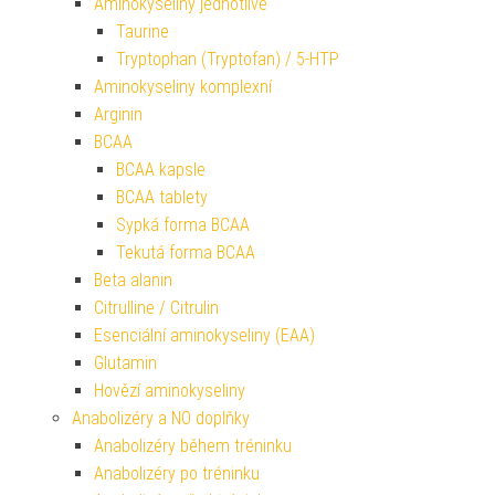
Aminokyseliny jednotlivé
Taurine
Tryptophan (Tryptofan) / 5-HTP
Aminokyseliny komplexní
Arginin
BCAA
BCAA kapsle
BCAA tablety
Sypká forma BCAA
Tekutá forma BCAA
Beta alanin
Citrulline / Citrulin
Esenciální aminokyseliny (EAA)
Glutamin
Hovězí aminokyseliny
Anabolizéry a NO doplňky
Anabolizéry během tréninku
Anabolizéry po tréninku