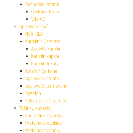
Sacharidy ostatní
Cyklický dextrin
VitarGO
Spalovače tuků
HCA, CLA
Karnitin / Carnitine
Acetyl L-karnitin
Karnitin kapsle
Karnitin tekutý
Kofein / Caffeine
Spalovače ostatní
Spalovače termogenní
Synefrin
Zelený čaj / Green tea
Tyčinky, sušenky
Energetické tyčinky
Proteinové cookies
Proteinové snacky