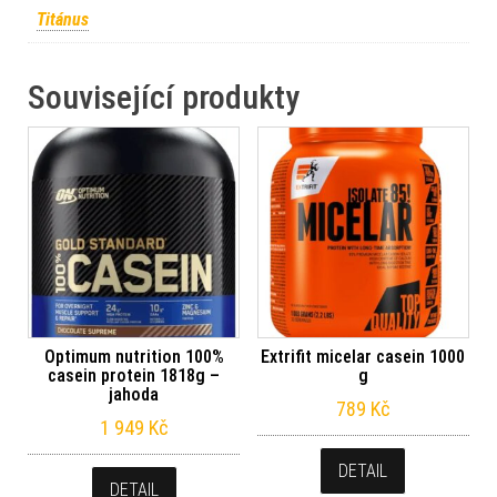
Titánus
Související produkty
Optimum nutrition 100%
Extrifit micelar casein 1000
casein protein 1818g –
g
jahoda
789
Kč
1 949
Kč
DETAIL
DETAIL