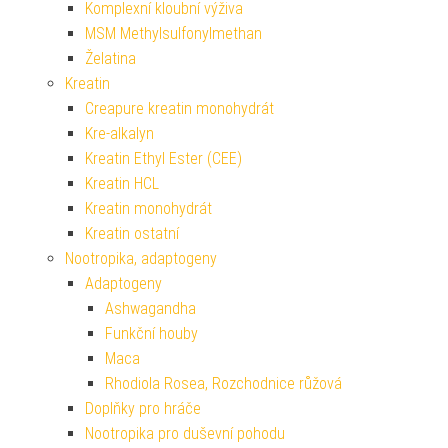
Komplexní kloubní výživa
MSM Methylsulfonylmethan
Želatina
Kreatin
Creapure kreatin monohydrát
Kre-alkalyn
Kreatin Ethyl Ester (CEE)
Kreatin HCL
Kreatin monohydrát
Kreatin ostatní
Nootropika, adaptogeny
Adaptogeny
Ashwagandha
Funkční houby
Maca
Rhodiola Rosea, Rozchodnice růžová
Doplňky pro hráče
Nootropika pro duševní pohodu