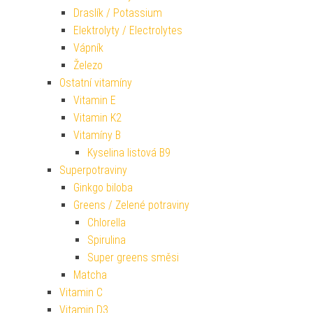
Draslík / Potassium
Elektrolyty / Electrolytes
Vápník
Železo
Ostatní vitamíny
Vitamin E
Vitamin K2
Vitamíny B
Kyselina listová B9
Superpotraviny
Ginkgo biloba
Greens / Zelené potraviny
Chlorella
Spirulina
Super greens směsi
Matcha
Vitamin C
Vitamin D3