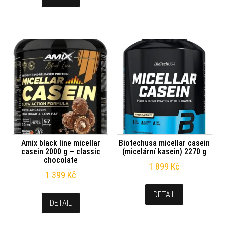
Amix black line micellar
Biotechusa micellar casein
casein 2000 g – classic
(micelární kasein) 2270 g
chocolate
1 899
Kč
1 399
Kč
DETAIL
DETAIL