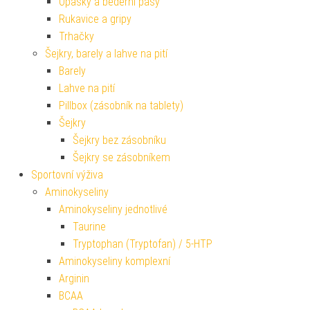
Opasky a bederní pásy
Rukavice a gripy
Trhačky
Šejkry, barely a lahve na pití
Barely
Lahve na pití
Pillbox (zásobník na tablety)
Šejkry
Šejkry bez zásobníku
Šejkry se zásobníkem
Sportovní výživa
Aminokyseliny
Aminokyseliny jednotlivé
Taurine
Tryptophan (Tryptofan) / 5-HTP
Aminokyseliny komplexní
Arginin
BCAA