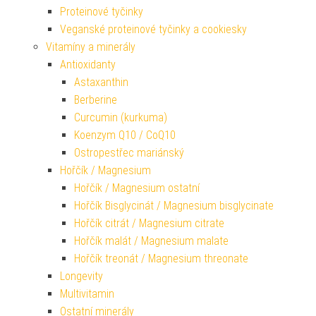
Proteinové tyčinky
Veganské proteinové tyčinky a cookiesky
Vitamíny a minerály
Antioxidanty
Astaxanthin
Berberine
Curcumin (kurkuma)
Koenzym Q10 / CoQ10
Ostropestřec mariánský
Hořčík / Magnesium
Hořčík / Magnesium ostatní
Hořčík Bisglycinát / Magnesium bisglycinate
Hořčík citrát / Magnesium citrate
Hořčík malát / Magnesium malate
Hořčík treonát / Magnesium threonate
Longevity
Multivitamin
Ostatní minerály