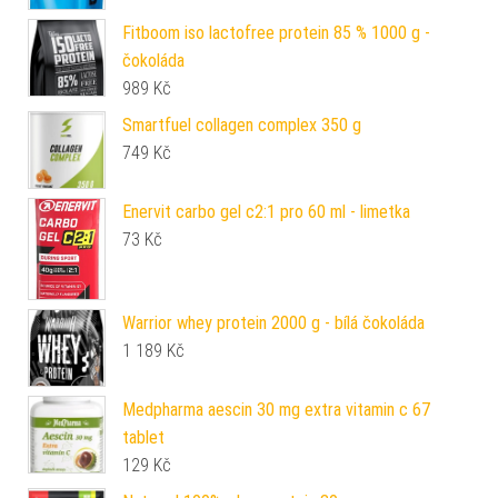
Fitboom iso lactofree protein 85 % 1000 g -
čokoláda
989
Kč
Smartfuel collagen complex 350 g
749
Kč
Enervit carbo gel c2:1 pro 60 ml - limetka
73
Kč
Warrior whey protein 2000 g - bílá čokoláda
1 189
Kč
Medpharma aescin 30 mg extra vitamin c 67
tablet
129
Kč