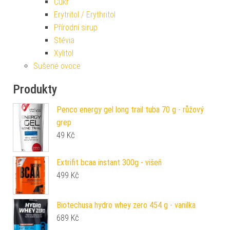
Cukr
Erytritol / Erythritol
Přírodní sirup
Stévia
Xylitol
Sušené ovoce
Produkty
Penco energy gel long trail tuba 70 g - růžový
grep
49
Kč
Extrifit bcaa instant 300g - višeň
499
Kč
Biotechusa hydro whey zero 454 g - vanilka
689
Kč