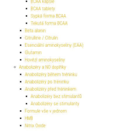
BCAA kapsle
BCAA tablety
Sypká forma BCAA
Tekutá forma BCAA
Beta alanin
Citrulline / Citrulin
Esenciální aminokyseliny (EAA)
Glutamin
Hovězí aminokyseliny
Anabolizéry a NO doplňky
Anabolizéry během tréninku
Anabolizéry po tréninku
Anabolizéry před tréninkem
Anabolizéry bez stimulantů
Anabolizéry se stimulanty
Formule vše v jednom
HMB
Nitrix Oxide