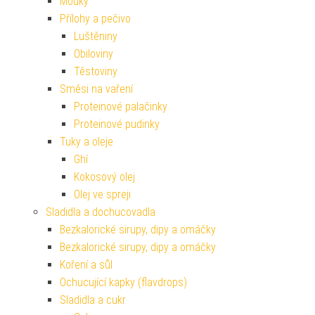
Mouky
Přílohy a pečivo
Luštěniny
Obiloviny
Těstoviny
Směsi na vaření
Proteinové palačinky
Proteinové pudinky
Tuky a oleje
Ghí
Kokosový olej
Olej ve spreji
Sladidla a dochucovadla
Bezkalorické sirupy, dipy a omáčky
Bezkalorické sirupy, dipy a omáčky
Koření a sůl
Ochucující kapky (flavdrops)
Sladidla a cukr