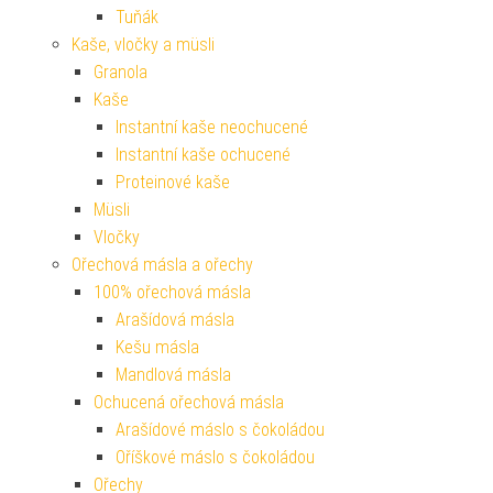
Tuňák
Kaše, vločky a müsli
Granola
Kaše
Instantní kaše neochucené
Instantní kaše ochucené
Proteinové kaše
Müsli
Vločky
Ořechová másla a ořechy
100% ořechová másla
Arašídová másla
Kešu másla
Mandlová másla
Ochucená ořechová másla
Arašídové máslo s čokoládou
Oříškové máslo s čokoládou
Ořechy