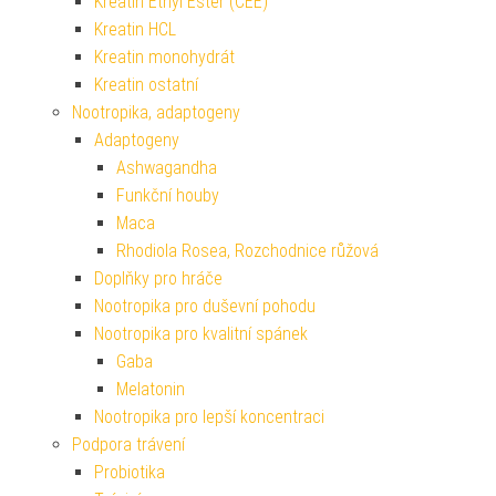
Kreatin Ethyl Ester (CEE)
Kreatin HCL
Kreatin monohydrát
Kreatin ostatní
Nootropika, adaptogeny
Adaptogeny
Ashwagandha
Funkční houby
Maca
Rhodiola Rosea, Rozchodnice růžová
Doplňky pro hráče
Nootropika pro duševní pohodu
Nootropika pro kvalitní spánek
Gaba
Melatonin
Nootropika pro lepší koncentraci
Podpora trávení
Probiotika