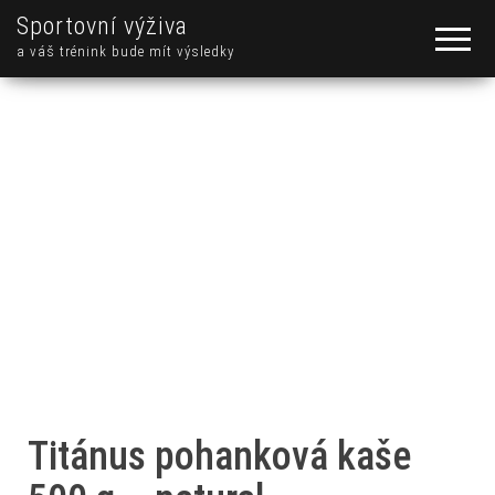
Sportovní výživa
a váš trénink bude mít výsledky
Titánus pohanková kaše