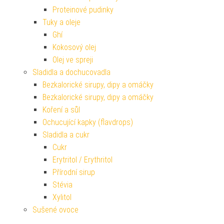
Proteinové pudinky
Tuky a oleje
Ghí
Kokosový olej
Olej ve spreji
Sladidla a dochucovadla
Bezkalorické sirupy, dipy a omáčky
Bezkalorické sirupy, dipy a omáčky
Koření a sůl
Ochucující kapky (flavdrops)
Sladidla a cukr
Cukr
Erytritol / Erythritol
Přírodní sirup
Stévia
Xylitol
Sušené ovoce