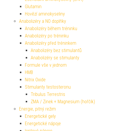
Glutamin
Hovězí aminokyseliny
Anabolizéry a NO doplňky
Anabolizéry během tréninku
Anabolizéry po tréninku
Anabolizéry před tréninkem
Anabolizéry bez stimulantů
Anabolizéry se stimulanty
Formule vše v jednom
HMB
Nitrix Oxide
Stimulanty testosteronu
Tribulus Terrestris
ZMA / Zinek + Magnesium (hořčík)
Energie, pitný režim
Energetické gely
Energetické nápoje
Iontové nápoje