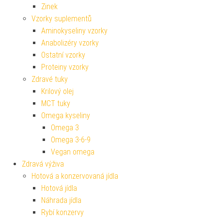
Zinek
Vzorky suplementů
Aminokyseliny vzorky
Anabolizéry vzorky
Ostatní vzorky
Proteiny vzorky
Zdravé tuky
Krilový olej
MCT tuky
Omega kyseliny
Omega 3
Omega 3-6-9
Vegan omega
Zdravá výživa
Hotová a konzervovaná jídla
Hotová jídla
Náhrada jídla
Rybí konzervy