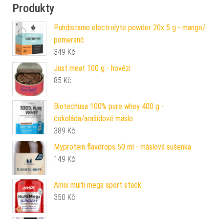
Produkty
Puhdistamo electrolyte powder 20x 5 g - mango/
pomeranč
349
Kč
Just meat 100 g - hovězí
85
Kč
Biotechusa 100% pure whey 400 g -
čokoláda/arašídové máslo
389
Kč
Myprotein flavdrops 50 ml - máslová sušenka
149
Kč
Amix multi mega sport stack
350
Kč