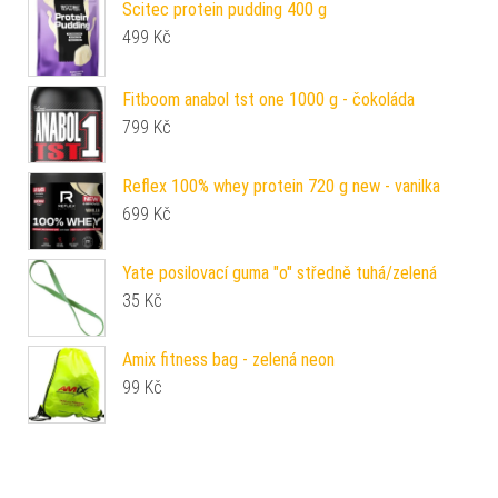
Scitec protein pudding 400 g
499
Kč
Fitboom anabol tst one 1000 g - čokoláda
799
Kč
Reflex 100% whey protein 720 g new - vanilka
699
Kč
Yate posilovací guma "o" středně tuhá/zelená
35
Kč
Amix fitness bag - zelená neon
99
Kč