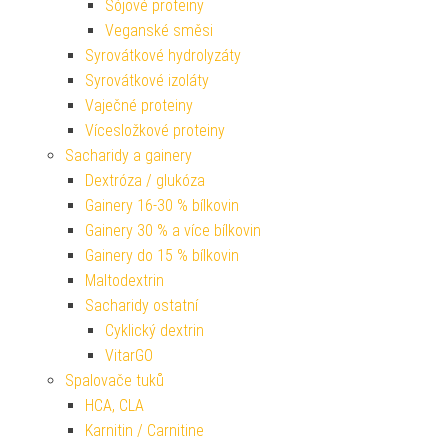
Sójové proteiny
Veganské směsi
Syrovátkové hydrolyzáty
Syrovátkové izoláty
Vaječné proteiny
Vícesložkové proteiny
Sacharidy a gainery
Dextróza / glukóza
Gainery 16-30 % bílkovin
Gainery 30 % a více bílkovin
Gainery do 15 % bílkovin
Maltodextrin
Sacharidy ostatní
Cyklický dextrin
VitarGO
Spalovače tuků
HCA, CLA
Karnitin / Carnitine