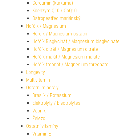
Curcumin (kurkuma)
Koenzym Q10 / CoQ10
Ostropestřec mariánský
Hořčík / Magnesium
Hořčík / Magnesium ostatní
Hořčík Bisglycinát / Magnesium bisglycinate
Hořčík citrát / Magnesium citrate
Hořčík malát / Magnesium malate
Hořčík treonát / Magnesium threonate
Longevity
Multivitamin
Ostatní minerály
Draslík / Potassium
Elektrolyty / Electrolytes
Vápník
Železo
Ostatní vitamíny
Vitamin E