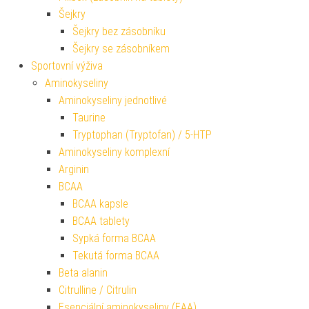
Šejkry
Šejkry bez zásobníku
Šejkry se zásobníkem
Sportovní výživa
Aminokyseliny
Aminokyseliny jednotlivé
Taurine
Tryptophan (Tryptofan) / 5-HTP
Aminokyseliny komplexní
Arginin
BCAA
BCAA kapsle
BCAA tablety
Sypká forma BCAA
Tekutá forma BCAA
Beta alanin
Citrulline / Citrulin
Esenciální aminokyseliny (EAA)