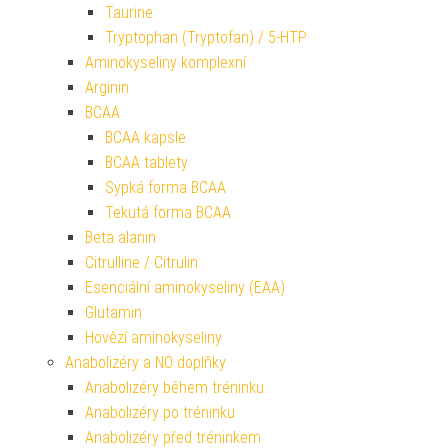
Taurine
Tryptophan (Tryptofan) / 5-HTP
Aminokyseliny komplexní
Arginin
BCAA
BCAA kapsle
BCAA tablety
Sypká forma BCAA
Tekutá forma BCAA
Beta alanin
Citrulline / Citrulin
Esenciální aminokyseliny (EAA)
Glutamin
Hovězí aminokyseliny
Anabolizéry a NO doplňky
Anabolizéry během tréninku
Anabolizéry po tréninku
Anabolizéry před tréninkem