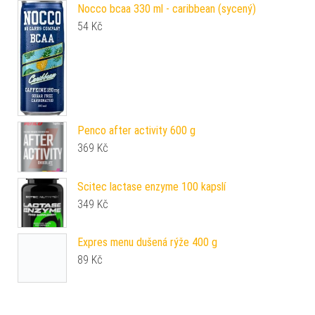
Nocco bcaa 330 ml - caribbean (sycený)
54
Kč
Penco after activity 600 g
369
Kč
Scitec lactase enzyme 100 kapslí
349
Kč
Expres menu dušená rýže 400 g
89
Kč