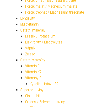
Hořčík citrát / Magnesium citrate
Hořčík malát / Magnesium malate
Hořčík treonát / Magnesium threonate
Longevity
Multivitamin
Ostatní minerály
Draslík / Potassium
Elektrolyty / Electrolytes
Vápník
Železo
Ostatní vitamíny
Vitamin E
Vitamin K2
Vitamíny B
Kyselina listová B9
Superpotraviny
Ginkgo biloba
Greens / Zelené potraviny