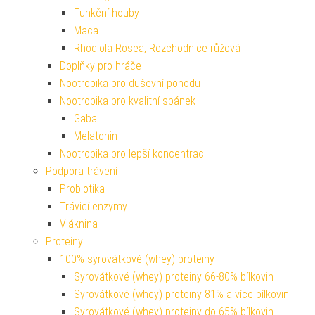
Funkční houby
Maca
Rhodiola Rosea, Rozchodnice růžová
Doplňky pro hráče
Nootropika pro duševní pohodu
Nootropika pro kvalitní spánek
Gaba
Melatonin
Nootropika pro lepší koncentraci
Podpora trávení
Probiotika
Trávicí enzymy
Vláknina
Proteiny
100% syrovátkové (whey) proteiny
Syrovátkové (whey) proteiny 66-80% bílkovin
Syrovátkové (whey) proteiny 81% a více bílkovin
Syrovátkové (whey) proteiny do 65% bílkovin