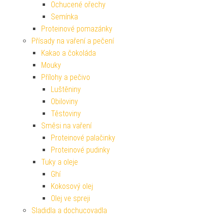
Ochucené ořechy
Semínka
Proteinové pomazánky
Přísady na vaření a pečení
Kakao a čokoláda
Mouky
Přílohy a pečivo
Luštěniny
Obiloviny
Těstoviny
Směsi na vaření
Proteinové palačinky
Proteinové pudinky
Tuky a oleje
Ghí
Kokosový olej
Olej ve spreji
Sladidla a dochucovadla