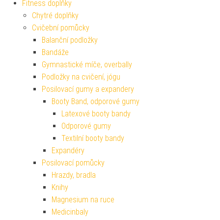
Fitness doplňky
Chytré doplňky
Cvičební pomůcky
Balanční podložky
Bandáže
Gymnastické míče, overbally
Podložky na cvičení, jógu
Posilovací gumy a expandery
Booty Band, odporové gumy
Latexové booty bandy
Odporové gumy
Textilní booty bandy
Expandéry
Posilovací pomůcky
Hrazdy, bradla
Knihy
Magnesium na ruce
Medicinbaly