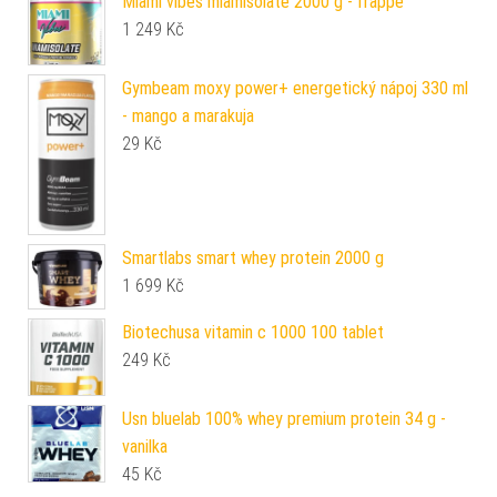
Miami vibes miamisolate 2000 g - frappe
1 249
Kč
Gymbeam moxy power+ energetický nápoj 330 ml
- mango a marakuja
29
Kč
Smartlabs smart whey protein 2000 g
1 699
Kč
Biotechusa vitamin c 1000 100 tablet
249
Kč
Usn bluelab 100% whey premium protein 34 g -
vanilka
45
Kč