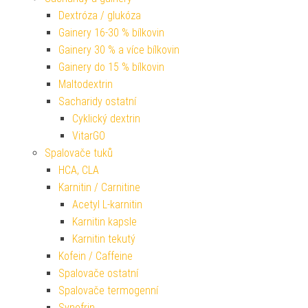
Dextróza / glukóza
Gainery 16-30 % bílkovin
Gainery 30 % a více bílkovin
Gainery do 15 % bílkovin
Maltodextrin
Sacharidy ostatní
Cyklický dextrin
VitarGO
Spalovače tuků
HCA, CLA
Karnitin / Carnitine
Acetyl L-karnitin
Karnitin kapsle
Karnitin tekutý
Kofein / Caffeine
Spalovače ostatní
Spalovače termogenní
Synefrin