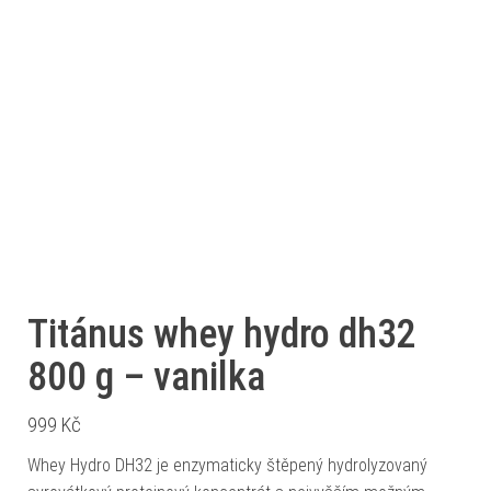
Titánus whey hydro dh32
800 g – vanilka
999
Kč
Whey Hydro DH32 je enzymaticky štěpený hydrolyzovaný