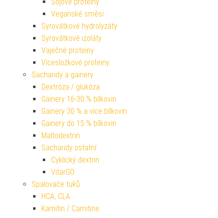
Sójové proteiny
Veganské směsi
Syrovátkové hydrolyzáty
Syrovátkové izoláty
Vaječné proteiny
Vícesložkové proteiny
Sacharidy a gainery
Dextróza / glukóza
Gainery 16-30 % bílkovin
Gainery 30 % a více bílkovin
Gainery do 15 % bílkovin
Maltodextrin
Sacharidy ostatní
Cyklický dextrin
VitarGO
Spalovače tuků
HCA, CLA
Karnitin / Carnitine