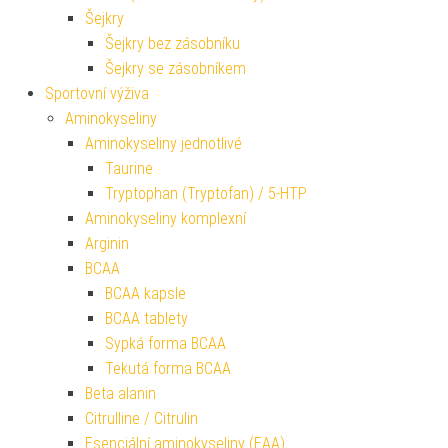
Šejkry
Šejkry bez zásobníku
Šejkry se zásobníkem
Sportovní výživa
Aminokyseliny
Aminokyseliny jednotlivé
Taurine
Tryptophan (Tryptofan) / 5-HTP
Aminokyseliny komplexní
Arginin
BCAA
BCAA kapsle
BCAA tablety
Sypká forma BCAA
Tekutá forma BCAA
Beta alanin
Citrulline / Citrulin
Esenciální aminokyseliny (EAA)