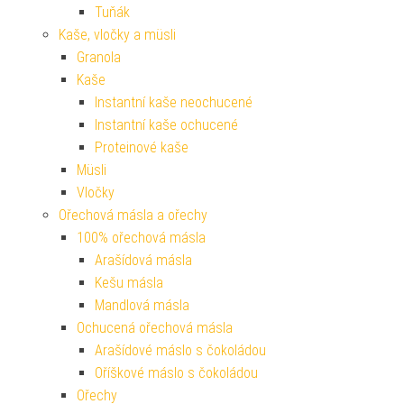
Tuňák
Kaše, vločky a müsli
Granola
Kaše
Instantní kaše neochucené
Instantní kaše ochucené
Proteinové kaše
Müsli
Vločky
Ořechová másla a ořechy
100% ořechová másla
Arašídová másla
Kešu másla
Mandlová másla
Ochucená ořechová másla
Arašídové máslo s čokoládou
Oříškové máslo s čokoládou
Ořechy