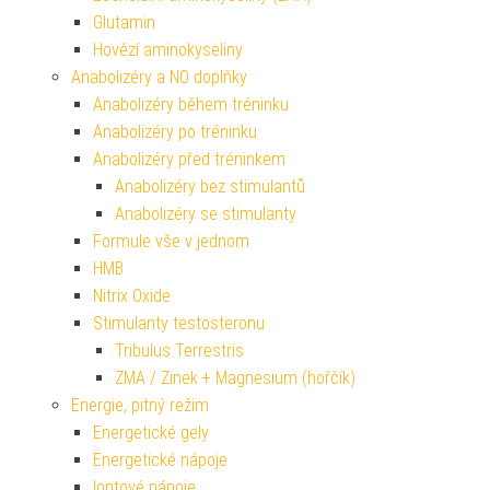
Glutamin
Hovězí aminokyseliny
Anabolizéry a NO doplňky
Anabolizéry během tréninku
Anabolizéry po tréninku
Anabolizéry před tréninkem
Anabolizéry bez stimulantů
Anabolizéry se stimulanty
Formule vše v jednom
HMB
Nitrix Oxide
Stimulanty testosteronu
Tribulus Terrestris
ZMA / Zinek + Magnesium (hořčík)
Energie, pitný režim
Energetické gely
Energetické nápoje
Iontové nápoje