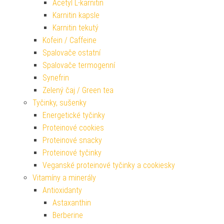
Acetyl L-karnitin
Karnitin kapsle
Karnitin tekutý
Kofein / Caffeine
Spalovače ostatní
Spalovače termogenní
Synefrin
Zelený čaj / Green tea
Tyčinky, sušenky
Energetické tyčinky
Proteinové cookies
Proteinové snacky
Proteinové tyčinky
Veganské proteinové tyčinky a cookiesky
Vitamíny a minerály
Antioxidanty
Astaxanthin
Berberine