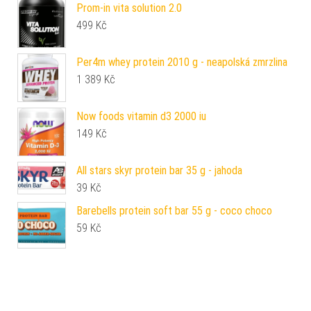
Prom-in vita solution 2.0
499
Kč
Per4m whey protein 2010 g - neapolská zmrzlina
1 389
Kč
Now foods vitamin d3 2000 iu
149
Kč
All stars skyr protein bar 35 g - jahoda
39
Kč
Barebells protein soft bar 55 g - coco choco
59
Kč