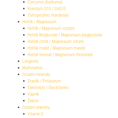
Curcumin (kurkuma)
Koenzym Q10 / CoQ10
Ostropestřec mariánský
Hořčík / Magnesium
Hořčík / Magnesium ostatní
Hořčík Bisglycinát / Magnesium bisglycinate
Hořčík citrát / Magnesium citrate
Hořčík malát / Magnesium malate
Hořčík treonát / Magnesium threonate
Longevity
Multivitamin
Ostatní minerály
Draslík / Potassium
Elektrolyty / Electrolytes
Vápník
Železo
Ostatní vitamíny
Vitamin E