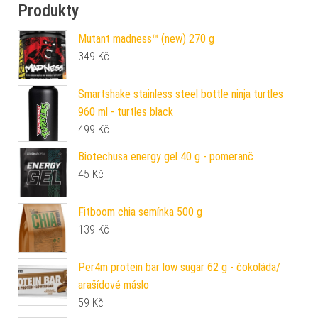
Produkty
Mutant madness™ (new) 270 g
349
Kč
Smartshake stainless steel bottle ninja turtles
960 ml - turtles black
499
Kč
Biotechusa energy gel 40 g - pomeranč
45
Kč
Fitboom chia semínka 500 g
139
Kč
Per4m protein bar low sugar 62 g - čokoláda/
arašídové máslo
59
Kč