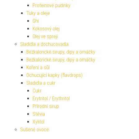
Proteinové pudinky
Tuky a oleje
Ghí
Kokosový olej
Olej ve spreji
Sladidla a dochucovadla
Bezkalorické sirupy, dipy a omáčky
Bezkalorické sirupy, dipy a omáčky
Koření a sůl
Ochucující kapky (flavdrops)
Sladidla a cukr
Cukr
Erytritol / Erythritol
Přírodní sirup
Stévia
Xylitol
Sušené ovoce