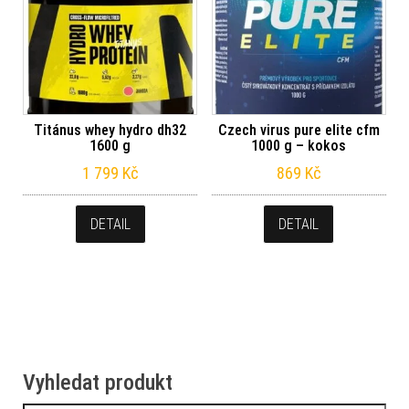
Titánus whey hydro dh32
Czech virus pure elite cfm
1600 g
1000 g – kokos
1 799
Kč
869
Kč
DETAIL
DETAIL
Vyhledat produkt