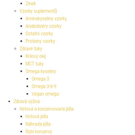
Zinek
Vzorky suplementů
Aminokyseliny vzorky
Anabolizéry vzorky
Ostatní vzorky
Proteiny vzorky
Zdravé tuky
Krilový olej
MCT tuky
Omega kyseliny
Omega 3
Omega 3-6-9
Vegan omega
Zdravá výživa
Hotová a konzervovaná jídla
Hotová jídla
Náhrada jídla
Rybí konzervy