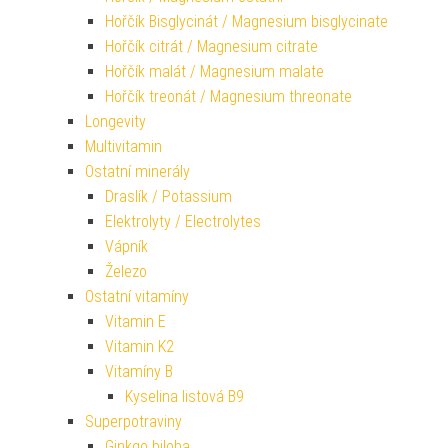
Hořčík Bisglycinát / Magnesium bisglycinate
Hořčík citrát / Magnesium citrate
Hořčík malát / Magnesium malate
Hořčík treonát / Magnesium threonate
Longevity
Multivitamin
Ostatní minerály
Draslík / Potassium
Elektrolyty / Electrolytes
Vápník
Železo
Ostatní vitamíny
Vitamin E
Vitamin K2
Vitamíny B
Kyselina listová B9
Superpotraviny
Ginkgo biloba