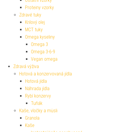
Ostatní vzorky
Proteiny vzorky
Zdravé tuky
Krilový olej
MCT tuky
Omega kyseliny
Omega 3
Omega 3-6-9
Vegan omega
Zdravá výživa
Hotová a konzervovaná jídla
Hotová jídla
Náhrada jídla
Rybí konzervy
Tuňák
Kaše, vločky a müsli
Granola
Kaše