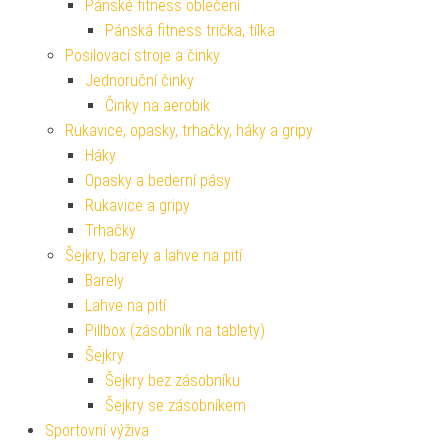
Pánské fitness oblečení
Pánská fitness trička, tílka
Posilovací stroje a činky
Jednoruční činky
Činky na aerobik
Rukavice, opasky, trhačky, háky a gripy
Háky
Opasky a bederní pásy
Rukavice a gripy
Trhačky
Šejkry, barely a lahve na pití
Barely
Lahve na pití
Pillbox (zásobník na tablety)
Šejkry
Šejkry bez zásobníku
Šejkry se zásobníkem
Sportovní výživa