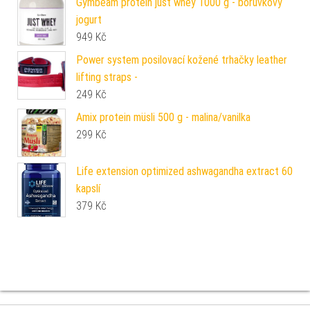
Gymbeam protein just whey 1000 g - borůvkový
jogurt
949
Kč
Power system posilovací kožené trhačky leather
lifting straps -
249
Kč
Amix protein müsli 500 g - malina/vanilka
299
Kč
Life extension optimized ashwagandha extract 60
kapslí
379
Kč