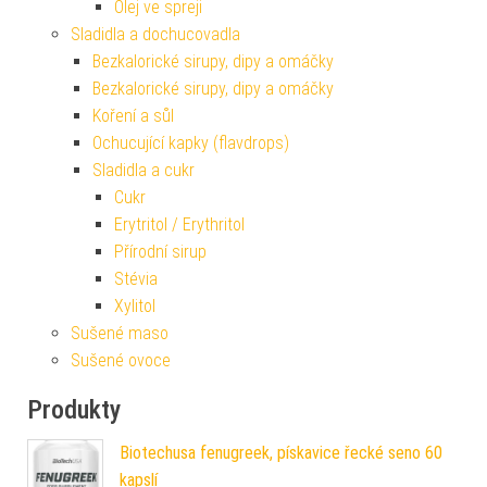
Olej ve spreji
Sladidla a dochucovadla
Bezkalorické sirupy, dipy a omáčky
Bezkalorické sirupy, dipy a omáčky
Koření a sůl
Ochucující kapky (flavdrops)
Sladidla a cukr
Cukr
Erytritol / Erythritol
Přírodní sirup
Stévia
Xylitol
Sušené maso
Sušené ovoce
Produkty
Biotechusa fenugreek, pískavice řecké seno 60
kapslí