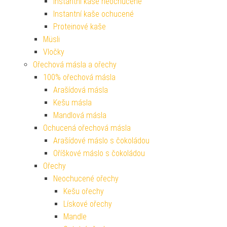
Instantní kaše neochucené
Instantní kaše ochucené
Proteinové kaše
Müsli
Vločky
Ořechová másla a ořechy
100% ořechová másla
Arašídová másla
Kešu másla
Mandlová másla
Ochucená ořechová másla
Arašídové máslo s čokoládou
Oříškové máslo s čokoládou
Ořechy
Neochucené ořechy
Kešu ořechy
Lískové ořechy
Mandle