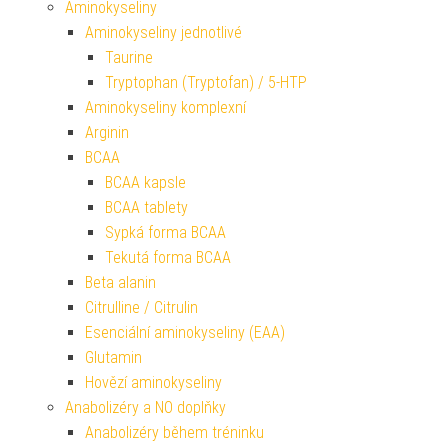
Aminokyseliny
Aminokyseliny jednotlivé
Taurine
Tryptophan (Tryptofan) / 5-HTP
Aminokyseliny komplexní
Arginin
BCAA
BCAA kapsle
BCAA tablety
Sypká forma BCAA
Tekutá forma BCAA
Beta alanin
Citrulline / Citrulin
Esenciální aminokyseliny (EAA)
Glutamin
Hovězí aminokyseliny
Anabolizéry a NO doplňky
Anabolizéry během tréninku