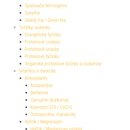
Spalovače termogenní
Synefrin
Zelený čaj / Green tea
Tyčinky, sušenky
Energetické tyčinky
Proteinové cookies
Proteinové snacky
Proteinové tyčinky
Veganské proteinové tyčinky a cookiesky
Vitamíny a minerály
Antioxidanty
Astaxanthin
Berberine
Curcumin (kurkuma)
Koenzym Q10 / CoQ10
Ostropestřec mariánský
Hořčík / Magnesium
Hořčík / Magnesium ostatní