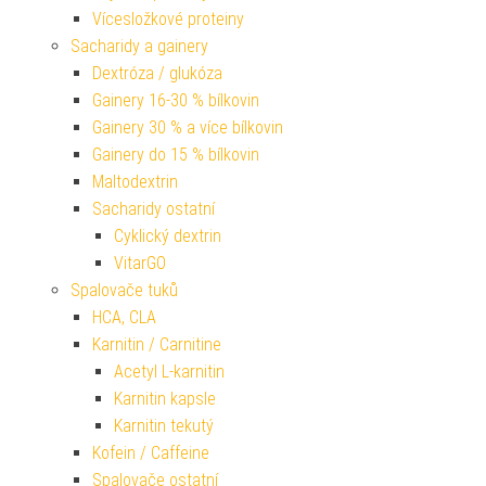
Vícesložkové proteiny
Sacharidy a gainery
Dextróza / glukóza
Gainery 16-30 % bílkovin
Gainery 30 % a více bílkovin
Gainery do 15 % bílkovin
Maltodextrin
Sacharidy ostatní
Cyklický dextrin
VitarGO
Spalovače tuků
HCA, CLA
Karnitin / Carnitine
Acetyl L-karnitin
Karnitin kapsle
Karnitin tekutý
Kofein / Caffeine
Spalovače ostatní