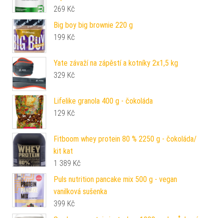
269
Kč
Big boy big brownie 220 g
199
Kč
Yate závaží na zápěstí a kotníky 2x1,5 kg
329
Kč
Lifelike granola 400 g - čokoláda
129
Kč
Fitboom whey protein 80 % 2250 g - čokoláda/
kit kat
1 389
Kč
Puls nutrition pancake mix 500 g - vegan
vanilková sušenka
399
Kč