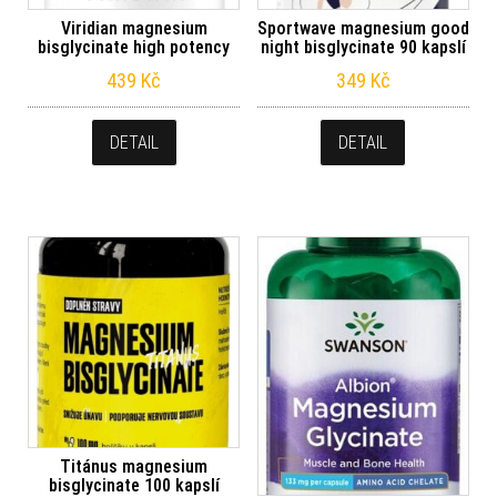
Viridian magnesium
Sportwave magnesium good
bisglycinate high potency
night bisglycinate 90 kapslí
439
Kč
349
Kč
DETAIL
DETAIL
Titánus magnesium
bisglycinate 100 kapslí