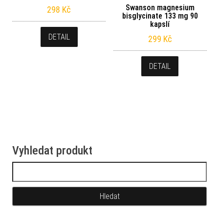
Swanson magnesium
298
Kč
bisglycinate 133 mg 90
kapslí
DETAIL
299
Kč
DETAIL
Vyhledat produkt
Vyhledávání