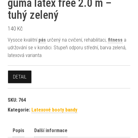
guma latex free 2.0 m –
tuhý zelený
140
Kč
Vysoce kvalitní
pás
určený na cvičení, rehabilitaci,
fitness
a
udržování se v kondici. Stupeň odporu střední, barva zelená,
latexová varianta.
DETAIL
SKU:
764
Kategorie:
Latexové booty bandy
Popis
Další informace