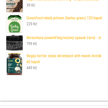
39
Kč
Greenfood mladý ječmen (barley grass) 120 kapslí
229
Kč
Biotechusa powerlifting kožený opasek černý - xl
799
Kč
Beggs better sleep developed with marek dvořák
60 kapslí
449
Kč