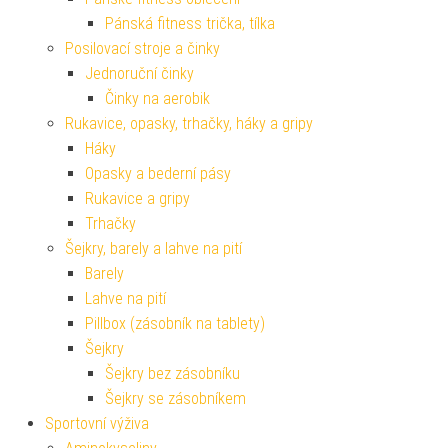
Pánská fitness trička, tílka
Posilovací stroje a činky
Jednoruční činky
Činky na aerobik
Rukavice, opasky, trhačky, háky a gripy
Háky
Opasky a bederní pásy
Rukavice a gripy
Trhačky
Šejkry, barely a lahve na pití
Barely
Lahve na pití
Pillbox (zásobník na tablety)
Šejkry
Šejkry bez zásobníku
Šejkry se zásobníkem
Sportovní výživa