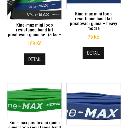
Kine-max mini loop
resistance band kit
posilovací guma – heavy
Kine-max mini loop
modrá
resistance band kit
posilovací guma set (5 ks –
79
Kč
169
Kč
DETAIL
DETAIL
Kine-max posilovací guma
super loop resistance band