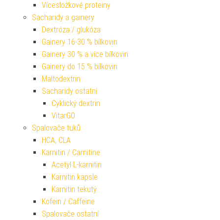
Vícesložkové proteiny
Sacharidy a gainery
Dextróza / glukóza
Gainery 16-30 % bílkovin
Gainery 30 % a více bílkovin
Gainery do 15 % bílkovin
Maltodextrin
Sacharidy ostatní
Cyklický dextrin
VitarGO
Spalovače tuků
HCA, CLA
Karnitin / Carnitine
Acetyl L-karnitin
Karnitin kapsle
Karnitin tekutý
Kofein / Caffeine
Spalovače ostatní