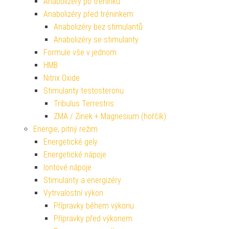
Anabolizéry po tréninku
Anabolizéry před tréninkem
Anabolizéry bez stimulantů
Anabolizéry se stimulanty
Formule vše v jednom
HMB
Nitrix Oxide
Stimulanty testosteronu
Tribulus Terrestris
ZMA / Zinek + Magnesium (hořčík)
Energie, pitný režim
Energetické gely
Energetické nápoje
Iontové nápoje
Stimulanty a energizéry
Vytrvalostní výkon
Přípravky během výkonu
Přípravky před výkonem