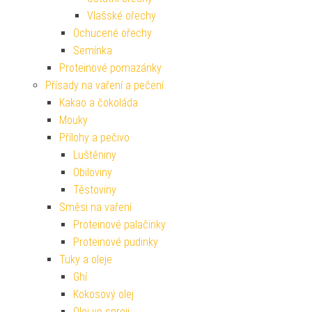
Vlašské ořechy
Ochucené ořechy
Semínka
Proteinové pomazánky
Přísady na vaření a pečení
Kakao a čokoláda
Mouky
Přílohy a pečivo
Luštěniny
Obiloviny
Těstoviny
Směsi na vaření
Proteinové palačinky
Proteinové pudinky
Tuky a oleje
Ghí
Kokosový olej
Olej ve spreji