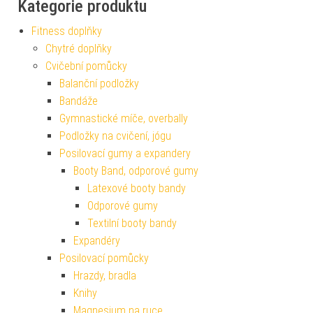
Kategorie produktu
Fitness doplňky
Chytré doplňky
Cvičební pomůcky
Balanční podložky
Bandáže
Gymnastické míče, overbally
Podložky na cvičení, jógu
Posilovací gumy a expandery
Booty Band, odporové gumy
Latexové booty bandy
Odporové gumy
Textilní booty bandy
Expandéry
Posilovací pomůcky
Hrazdy, bradla
Knihy
Magnesium na ruce