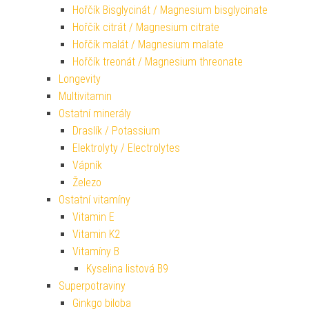
Hořčík Bisglycinát / Magnesium bisglycinate
Hořčík citrát / Magnesium citrate
Hořčík malát / Magnesium malate
Hořčík treonát / Magnesium threonate
Longevity
Multivitamin
Ostatní minerály
Draslík / Potassium
Elektrolyty / Electrolytes
Vápník
Železo
Ostatní vitamíny
Vitamin E
Vitamin K2
Vitamíny B
Kyselina listová B9
Superpotraviny
Ginkgo biloba