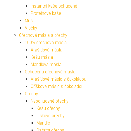
Instantní kaše ochucené
Proteinové kaše
Müsli
Vločky
Ořechová másla a ořechy
100% ořechová másla
Arašídová másla
Kešu másla
Mandlová másla
Ochucená ořechová másla
Arašídové máslo s čokoládou
Oříškové máslo s čokoládou
Ořechy
Neochucené ořechy
Kešu ořechy
Lískové ořechy
Mandle
Ostatní ořechy