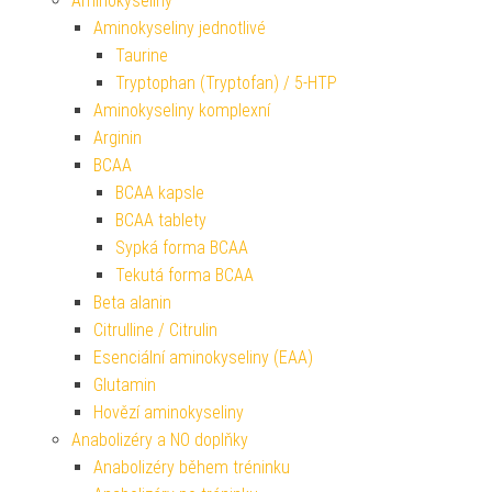
Aminokyseliny
Aminokyseliny jednotlivé
Taurine
Tryptophan (Tryptofan) / 5-HTP
Aminokyseliny komplexní
Arginin
BCAA
BCAA kapsle
BCAA tablety
Sypká forma BCAA
Tekutá forma BCAA
Beta alanin
Citrulline / Citrulin
Esenciální aminokyseliny (EAA)
Glutamin
Hovězí aminokyseliny
Anabolizéry a NO doplňky
Anabolizéry během tréninku