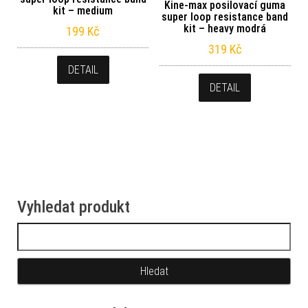
Kine-max posilovací guma
kit – medium
super loop resistance band
kit – heavy modrá
199
Kč
319
Kč
DETAIL
DETAIL
Vyhledat produkt
Vyhledávání