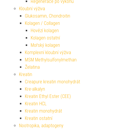
Regenerace po výkonu
Kloubní výživa
Glukosamin, Chondroitin
Kolagen / Collagen
Hovězí kolagen
Kolagen ostatní
Mořský kolagen
Komplexní kloubní výživa
MSM Methylsulfonylmethan
Želatina
Kreatin
Creapure kreatin monohydrát
Kre-alkalyn
Kreatin Ethyl Ester (CEE)
Kreatin HCL
Kreatin monohydrát
Kreatin ostatní
Nootropika, adaptogeny