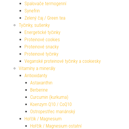
Spalovače termogenní
Synefrin
Zelený čaj / Green tea
Tyčinky, sušenky
Energetické tyčinky
Proteinové cookies
Proteinové snacky
Proteinové tyčinky
Veganské proteinové tyčinky a cookiesky
Vitamíny a minerály
Antioxidanty
Astaxanthin
Berberine
Curcumin (kurkuma)
Koenzym Q10 / CoQ10
Ostropestřec mariánský
Hořčík / Magnesium
Hořčík / Magnesium ostatní