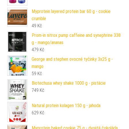
Myprotein layered protein bar 60 g - cookie
crumble
49
Kč
Prom-in nitrox pump caffeine and synephrine 338
g - mango/ananas
479
Kč
George and stephen ovocné tyčinky 3x25 g -
mango
59
Kč
Biotechusa whey shake 1000 g - pistácie
749
Kč
Natural protein kolagen 150 g - jahoda
629
Kč
Myprotein baked cookie 75 g - dvojitá čokoláda