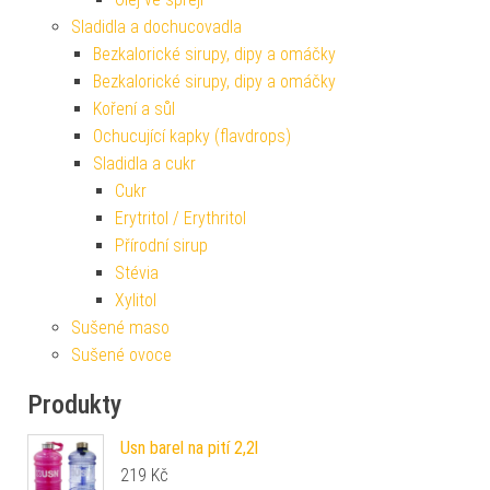
Sladidla a dochucovadla
Bezkalorické sirupy, dipy a omáčky
Bezkalorické sirupy, dipy a omáčky
Koření a sůl
Ochucující kapky (flavdrops)
Sladidla a cukr
Cukr
Erytritol / Erythritol
Přírodní sirup
Stévia
Xylitol
Sušené maso
Sušené ovoce
Produkty
Usn barel na pití 2,2l
219
Kč