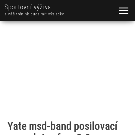
Sportovní výživa
a váš trénink bude mít výsledky
Yate msd-band posilovací