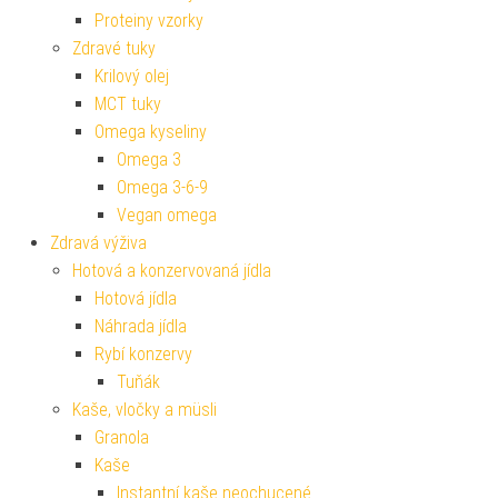
Proteiny vzorky
Zdravé tuky
Krilový olej
MCT tuky
Omega kyseliny
Omega 3
Omega 3-6-9
Vegan omega
Zdravá výživa
Hotová a konzervovaná jídla
Hotová jídla
Náhrada jídla
Rybí konzervy
Tuňák
Kaše, vločky a müsli
Granola
Kaše
Instantní kaše neochucené