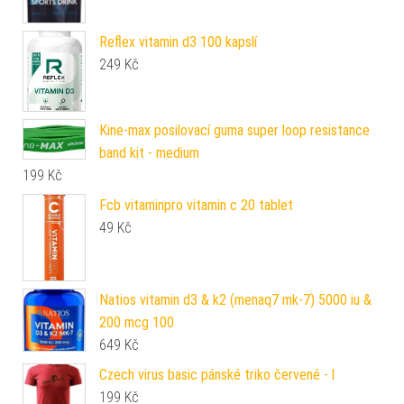
Reflex vitamin d3 100 kapslí
249
Kč
Kine-max posilovací guma super loop resistance
band kit - medium
199
Kč
Fcb vitaminpro vitamin c 20 tablet
49
Kč
Natios vitamin d3 & k2 (menaq7 mk-7) 5000 iu &
200 mcg 100
649
Kč
Czech virus basic pánské triko červené - l
199
Kč