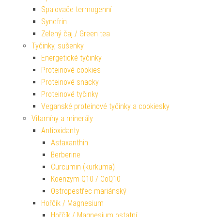
Spalovače termogenní
Synefrin
Zelený čaj / Green tea
Tyčinky, sušenky
Energetické tyčinky
Proteinové cookies
Proteinové snacky
Proteinové tyčinky
Veganské proteinové tyčinky a cookiesky
Vitamíny a minerály
Antioxidanty
Astaxanthin
Berberine
Curcumin (kurkuma)
Koenzym Q10 / CoQ10
Ostropestřec mariánský
Hořčík / Magnesium
Hořčík / Magnesium ostatní