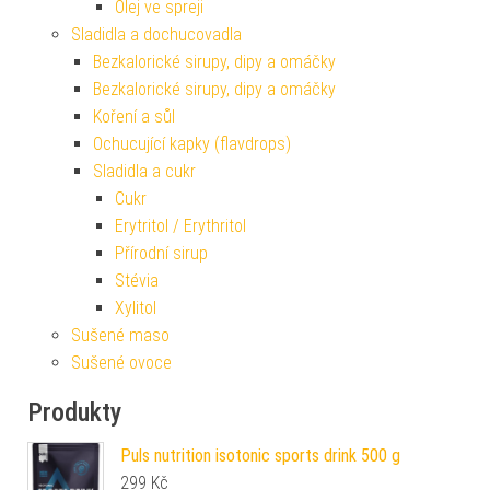
Olej ve spreji
Sladidla a dochucovadla
Bezkalorické sirupy, dipy a omáčky
Bezkalorické sirupy, dipy a omáčky
Koření a sůl
Ochucující kapky (flavdrops)
Sladidla a cukr
Cukr
Erytritol / Erythritol
Přírodní sirup
Stévia
Xylitol
Sušené maso
Sušené ovoce
Produkty
Puls nutrition isotonic sports drink 500 g
299
Kč