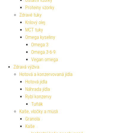
Ostatní vzorky
Proteiny vzorky
Zdravé tuky
Krilový olej
MCT tuky
Omega kyseliny
Omega 3
Omega 3-6-9
Vegan omega
Zdravá výživa
Hotová a konzervovaná jídla
Hotová jídla
Náhrada jídla
Rybí konzervy
Tuňák
Kaše, vločky a müsli
Granola
Kaše