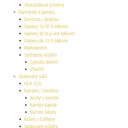
Vícesložkové proteiny
Sacharidy a gainery
Dextróza / glukóza
Gainery 16-30 % bílkovin
Gainery 30 % a více bílkovin
Gainery do 15 % bílkovin
Maltodextrin
Sacharidy ostatní
Cyklický dextrin
VitarGO
Spalovače tuků
HCA, CLA
Karnitin / Carnitine
Acetyl L-karnitin
Karnitin kapsle
Karnitin tekutý
Kofein / Caffeine
Spalovače ostatní