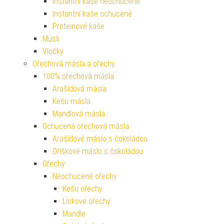
Instantní kaše neochucené
Instantní kaše ochucené
Proteinové kaše
Müsli
Vločky
Ořechová másla a ořechy
100% ořechová másla
Arašídová másla
Kešu másla
Mandlová másla
Ochucená ořechová másla
Arašídové máslo s čokoládou
Oříškové máslo s čokoládou
Ořechy
Neochucené ořechy
Kešu ořechy
Lískové ořechy
Mandle