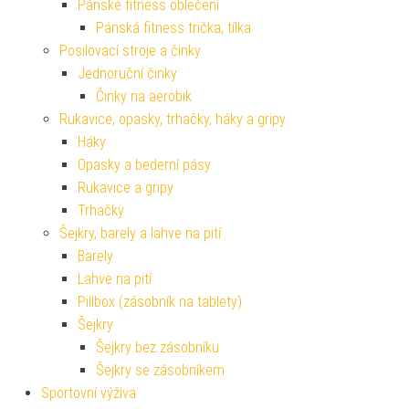
Pánské fitness oblečení
Pánská fitness trička, tílka
Posilovací stroje a činky
Jednoruční činky
Činky na aerobik
Rukavice, opasky, trhačky, háky a gripy
Háky
Opasky a bederní pásy
Rukavice a gripy
Trhačky
Šejkry, barely a lahve na pití
Barely
Lahve na pití
Pillbox (zásobník na tablety)
Šejkry
Šejkry bez zásobníku
Šejkry se zásobníkem
Sportovní výživa