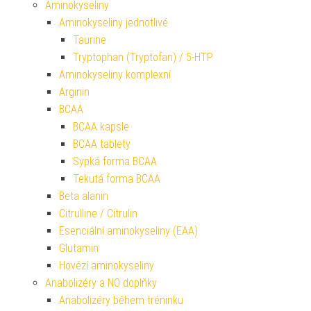
Aminokyseliny
Aminokyseliny jednotlivé
Taurine
Tryptophan (Tryptofan) / 5-HTP
Aminokyseliny komplexní
Arginin
BCAA
BCAA kapsle
BCAA tablety
Sypká forma BCAA
Tekutá forma BCAA
Beta alanin
Citrulline / Citrulin
Esenciální aminokyseliny (EAA)
Glutamin
Hovězí aminokyseliny
Anabolizéry a NO doplňky
Anabolizéry během tréninku