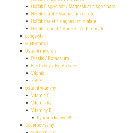
Hořčík Bisglycinát / Magnesium bisglycinate
Hořčík citrát / Magnesium citrate
Hořčík malát / Magnesium malate
Hořčík treonát / Magnesium threonate
Longevity
Multivitamin
Ostatní minerály
Draslík / Potassium
Elektrolyty / Electrolytes
Vápník
Železo
Ostatní vitamíny
Vitamin E
Vitamin K2
Vitamíny B
Kyselina listová B9
Superpotraviny
Ginkgo biloba