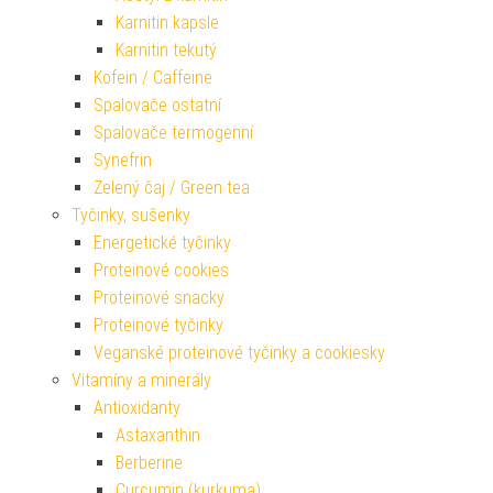
Karnitin kapsle
Karnitin tekutý
Kofein / Caffeine
Spalovače ostatní
Spalovače termogenní
Synefrin
Zelený čaj / Green tea
Tyčinky, sušenky
Energetické tyčinky
Proteinové cookies
Proteinové snacky
Proteinové tyčinky
Veganské proteinové tyčinky a cookiesky
Vitamíny a minerály
Antioxidanty
Astaxanthin
Berberine
Curcumin (kurkuma)