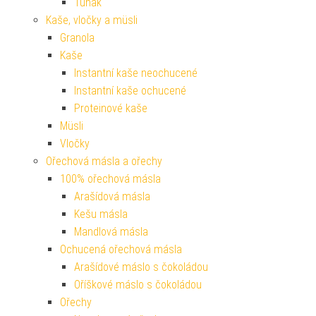
Tuňák
Kaše, vločky a müsli
Granola
Kaše
Instantní kaše neochucené
Instantní kaše ochucené
Proteinové kaše
Müsli
Vločky
Ořechová másla a ořechy
100% ořechová másla
Arašídová másla
Kešu másla
Mandlová másla
Ochucená ořechová másla
Arašídové máslo s čokoládou
Oříškové máslo s čokoládou
Ořechy