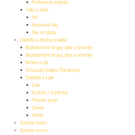
Proteinové pudinky
Tuky a oleje
Ghí
Kokosový olej
Olej ve spreji
Sladidla a dochucovadla
Bezkalorické sirupy, dipy a omáčky
Bezkalorické sirupy, dipy a omáčky
Koření a sůl
Ochucující kapky (flavdrops)
Sladidla a cukr
Cukr
Erytritol / Erythritol
Přírodní sirup
Stévia
Xylitol
Sušené maso
Sušené ovoce