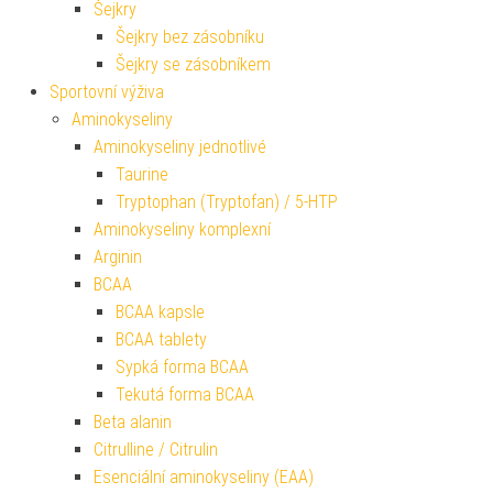
Šejkry
Šejkry bez zásobníku
Šejkry se zásobníkem
Sportovní výživa
Aminokyseliny
Aminokyseliny jednotlivé
Taurine
Tryptophan (Tryptofan) / 5-HTP
Aminokyseliny komplexní
Arginin
BCAA
BCAA kapsle
BCAA tablety
Sypká forma BCAA
Tekutá forma BCAA
Beta alanin
Citrulline / Citrulin
Esenciální aminokyseliny (EAA)