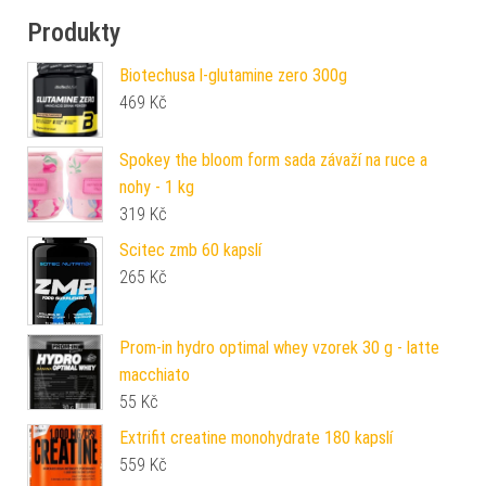
Produkty
Biotechusa l-glutamine zero 300g
469
Kč
Spokey the bloom form sada závaží na ruce a
nohy - 1 kg
319
Kč
Scitec zmb 60 kapslí
265
Kč
Prom-in hydro optimal whey vzorek 30 g - latte
macchiato
55
Kč
Extrifit creatine monohydrate 180 kapslí
559
Kč