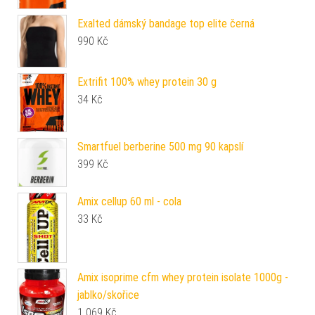
Exalted dámský bandage top elite černá
990
Kč
Extrifit 100% whey protein 30 g
34
Kč
Smartfuel berberine 500 mg 90 kapslí
399
Kč
Amix cellup 60 ml - cola
33
Kč
Amix isoprime cfm whey protein isolate 1000g -
jablko/skořice
1 069
Kč