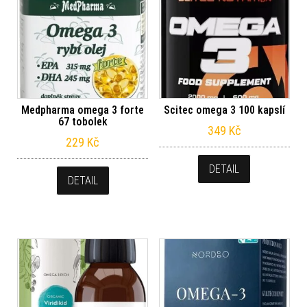
Medpharma omega 3 forte
Scitec omega 3 100 kapslí
67 tobolek
349
Kč
229
Kč
DETAIL
DETAIL