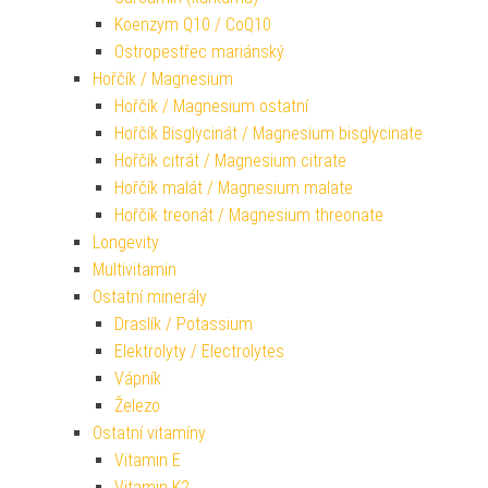
Koenzym Q10 / CoQ10
Ostropestřec mariánský
Hořčík / Magnesium
Hořčík / Magnesium ostatní
Hořčík Bisglycinát / Magnesium bisglycinate
Hořčík citrát / Magnesium citrate
Hořčík malát / Magnesium malate
Hořčík treonát / Magnesium threonate
Longevity
Multivitamin
Ostatní minerály
Draslík / Potassium
Elektrolyty / Electrolytes
Vápník
Železo
Ostatní vitamíny
Vitamin E
Vitamin K2