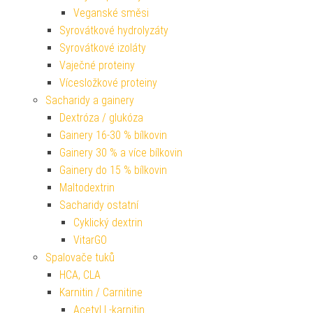
Veganské směsi
Syrovátkové hydrolyzáty
Syrovátkové izoláty
Vaječné proteiny
Vícesložkové proteiny
Sacharidy a gainery
Dextróza / glukóza
Gainery 16-30 % bílkovin
Gainery 30 % a více bílkovin
Gainery do 15 % bílkovin
Maltodextrin
Sacharidy ostatní
Cyklický dextrin
VitarGO
Spalovače tuků
HCA, CLA
Karnitin / Carnitine
Acetyl L-karnitin