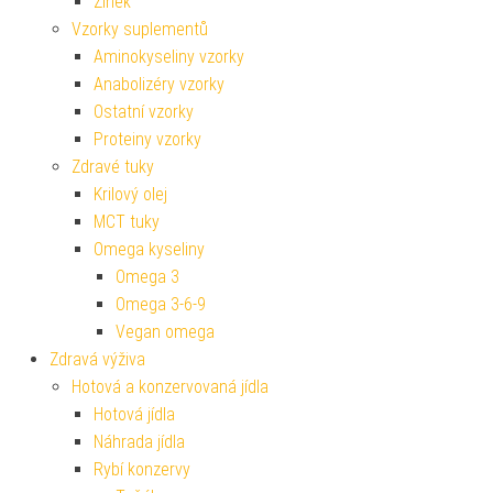
Zinek
Vzorky suplementů
Aminokyseliny vzorky
Anabolizéry vzorky
Ostatní vzorky
Proteiny vzorky
Zdravé tuky
Krilový olej
MCT tuky
Omega kyseliny
Omega 3
Omega 3-6-9
Vegan omega
Zdravá výživa
Hotová a konzervovaná jídla
Hotová jídla
Náhrada jídla
Rybí konzervy